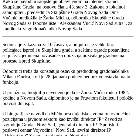
Kako se navodi u saopštenju objavljenom na internet stranici
Skupštine Grada, na osnovu člana 43. stav 3. Zakona o lokalnoj
samoupravi, predsednica Skupštine Grada Novog Sada Dina
Vučinić predložila je Žarka Mićina, odbornika Skupštine Grada
Novog Sada sa Izborne liste “Aleksandar Vučić Novi Sad sutra”, za
kandidata za gradonačelnika Novog Sada.
Sednica je zakazana za 10 časova, a od jutros je veliki broj
policajaca ispred i u Skupštinu grada, a zaštitne ograde postavljene
su juče. Ujedinjena novosadska opozicija pozvala je građane na
proteste ispred Skupštine.
Odbornici treba da konstatuju ostavku prethodnog gradonačelnika
Milana Đurića, koji je 28. januara podneo neopozivu ostavku na tu
funkciju.
U priloženoj biografiji navedeno je da je Žarko Mićin rođen 1982.
godine u Novom Sadu, diplomirao je na Pravnom fakultetu i položio
pravosudni ispit.
U biografiji se navodi da Mićin poseduje iskustvo na rukovodećim
pozicijama u javnom sektoru kao izvršni direktor JP “Zavod za
izgradnju Grada” Novi Sad, generalni direktor JP “Sportski i
poslovni centar Vojvodina” Novi Sad, izvršni direktor JP
“Urbanizam” Zavod za urbanizam Novi Sad.