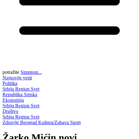
potražite
Simptom...
Najnovije vesti
Politika
Srbija
Region
Svet
Republika Srpska
Ekonomija
Srbija
Region
Svet
Društvo
Srbija
Region
Svet
Zdravlje
Beograd
Kultura/Zabava
Sport
Žarko Mićin novi