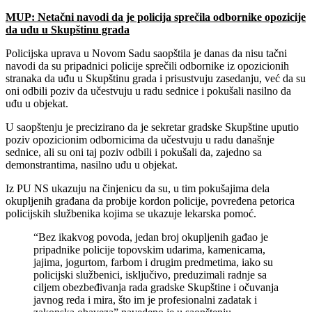
MUP: Netačni navodi da je policija sprečila odbornike opozicije
da uđu u Skupštinu grada
Policijska uprava u Novom Sadu saopštila je danas da nisu tačni
navodi da su pripadnici policije sprečili odbornike iz opozicionih
stranaka da uđu u Skupštinu grada i prisustvuju zasedanju, već da su
oni odbili poziv da učestvuju u radu sednice i pokušali nasilno da
uđu u objekat.
U saopštenju je precizirano da je sekretar gradske Skupštine uputio
poziv opozicionim odbornicima da učestvuju u radu današnje
sednice, ali su oni taj poziv odbili i pokušali da, zajedno sa
demonstrantima, nasilno uđu u objekat.
Iz PU NS ukazuju na činjenicu da su, u tim pokušajima dela
okupljenih građana da probije kordon policije, povređena petorica
policijskih službenika kojima se ukazuje lekarska pomoć.
“Bez ikakvog povoda, jedan broj okupljenih gađao je
pripadnike policije topovskim udarima, kamenicama,
jajima, jogurtom, farbom i drugim predmetima, iako su
policijski službenici, isključivo, preduzimali radnje sa
ciljem obezbeđivanja rada gradske Skupštine i očuvanja
javnog reda i mira, što im je profesionalni zadatak i