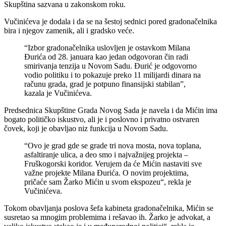
Skupština sazvana u zakonskom roku.
Vučinićeva je dodala i da se na šestoj sednici pored gradonačelnika
bira i njegov zamenik, ali i gradsko veće.
“Izbor gradonačelnika uslovljen je ostavkom Milana
Đurića od 28. januara kao jedan odgovoran čin radi
smirivanja tenzija u Novom Sadu. Đurić je odgovorno
vodio politiku i to pokazuje preko 11 milijardi dinara na
računu grada, grad je potpuno finansijski stabilan”,
kazala je Vučinićeva.
Predsednica Skupštine Grada Novog Sada je navela i da Mićin ima
bogato političko iskustvo, ali je i poslovno i privatno ostvaren
čovek, koji je obavljao niz funkcija u Novom Sadu.
“Ovo je grad gde se grade tri nova mosta, nova toplana,
asfaltiranje ulica, a deo smo i najvažnijeg projekta –
Fruškogorski koridor. Verujem da će Mićin nastaviti sve
važne projekte Milana Đurića. O novim projektima,
pričaće sam Žarko Mićin u svom ekspozeu“, rekla je
Vučinićeva.
Tokom obavljanja poslova šefa kabineta gradonačelnika, Mićin se
susretao sa mnogim problemima i rešavao ih. Žarko je advokat, a