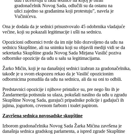
uđu i učestvuju u radu sednice na kojoj je biran
gradonačelnik Novog Sada, odlučili su da ostanu na
ulici zajedno sa građanima koji protestuju”, navela je
Vučinićeva.
Ona je dodala da je sednici prisustvovalo 45 odobrnika vladajuće
većine, koji su pokazali legitimacije i ušli na sednicu.
Opozicioni odbornici tvrde da im nije bilo dozvoljeno da uđu na
sednicu Skupštine, ali na snimku koji su objavili mediji vidi se da
sekretarka Skupštine grada Novog Sada Mirjana Vasilić poziva
odbornike opozicije da uđu u salu sa legitimacijama.
Žarko Mićin, koji je na današnjoj sednici izabran za gradonačelnika,
takođe je u svom ekspozeu rekao da je Vasilić opozicionim
odbornicima ponudila da uđu na sednicu, ali da su oni to odbili.
Predstavnici opozicije i njihove pristalice su, pre nego što ih je
Žandarmerija potisnula su ulaza, pokušali nasilno da uđu u zgradu
Skupštine Novog Sada, gurajući pripadnike policije i gađajući ih
jajima, jogurtom, crvenom farbom i toalet papirom.
Završena sednica novosadske skupštine
Izborom gradonačelnika Novog Sada Žarka Mićina završena je
današnja sednica gradskog parlamenta, a ispred zgrade Skupštine