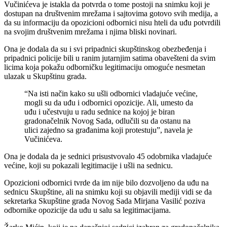
Vučinićeva je istakla da potvrda o tome postoji na snimku koji je
dostupan na društvenim mrežama i sajtovima gotovo svih medija, a
da su informaciju da opozicioni odbornici nisu hteli da uđu potvrdili
na svojim društvenim mrežama i njima bliski novinari.
Ona je dodala da su i svi pripadnici skupštinskog obezbeđenja i
pripadnici policije bili u ranim jutarnjim satima obavešteni da svim
licima koja pokažu odborničku legitimaciju omoguće nesmetan
ulazak u Skupštinu grada.
“Na isti način kako su ušli odbornici vladajuće većine,
mogli su da uđu i odbornici opozicije. Ali, umesto da
uđu i učestvuju u radu sednice na kojoj je biran
gradonačelnik Novog Sada, odlučili su da ostanu na
ulici zajedno sa građanima koji protestuju”, navela je
Vučinićeva.
Ona je dodala da je sednici prisustvovalo 45 odobrnika vladajuće
većine, koji su pokazali legitimacije i ušli na sednicu.
Opozicioni odbornici tvrde da im nije bilo dozvoljeno da uđu na
sednicu Skupštine, ali na snimku koji su objavili mediji vidi se da
sekretarka Skupštine grada Novog Sada Mirjana Vasilić poziva
odbornike opozicije da uđu u salu sa legitimacijama.