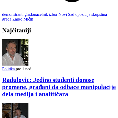
demonstranti
gradonačelnik
izbor
Novi Sad
opozicija
skupština
grada
Žarko Mićin
Najčitaniji
Politika
pre 1 ned.
Radulović: Jedino studenti donose
promene, građani da odbace manipulacije
dela medija i analitičara