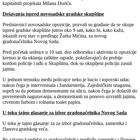
kapitalnih projekata Milana Đurića.
Dešavanja ispred novosadske gradske skupštine
Predstavnici novosadske opozicije, pozvali su građane da se okupe
ispred gradske skupštine jutros oko 9 sati, kako bi, kako kažu,
iskazali svoj stav o predlogu Žarka Mićina, za novog
gradonačelnika Novog Sada.
Pred početak sednice u 10 sati, deo odbornika i aktivista iz opozicije
krenuo je da uklanja zaštitne ograde, pokušavajući da probije
kordon policije i uđu u Skupštinu, dok su okupljeni policiju zasuli
jajima.
U jednom trenutku među policajce neko je bacio i topovski udar,
nakon čega je intervenisala i žandarmerija. Zajedničkim snagama,
uspeli su da potisnu demonstrante na ulicu, nakon čega je dolazili do
povremenih naguravanja, a demonstranti su ponovo uzvratili jajima,
crvenom farbom i rolnama toalet papira.
U toku tajno glasanje za izbor gradonačelnika Novog Sada
U toku je tajno glasanje za za izbor gradonačelnika, zamenika i
članova gradskog veća.
Po zakonu kandidat za gradonačelnika predlaže zamenika i članove