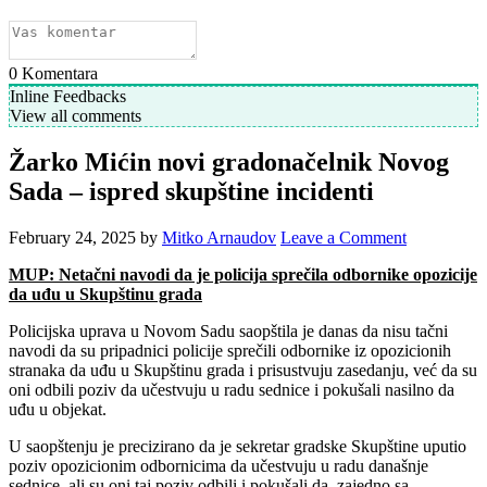
0
Komentara
Inline Feedbacks
View all comments
Žarko Mićin novi gradonačelnik Novog
Sada – ispred skupštine incidenti
February 24, 2025
by
Mitko Arnaudov
Leave a Comment
MUP: Netačni navodi da je policija sprečila odbornike opozicije
da uđu u Skupštinu grada
Policijska uprava u Novom Sadu saopštila je danas da nisu tačni
navodi da su pripadnici policije sprečili odbornike iz opozicionih
stranaka da uđu u Skupštinu grada i prisustvuju zasedanju, već da su
oni odbili poziv da učestvuju u radu sednice i pokušali nasilno da
uđu u objekat.
U saopštenju je precizirano da je sekretar gradske Skupštine uputio
poziv opozicionim odbornicima da učestvuju u radu današnje
sednice, ali su oni taj poziv odbili i pokušali da, zajedno sa