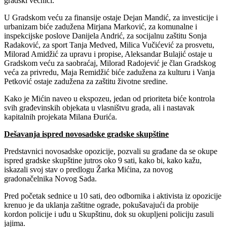
gradski većnici.
U Gradskom veću za finansije ostaje Dejan Mandić, za investicije i
urbanizam biće zadužena Mirjana Marković, za komunalne i
inspekcijske poslove Danijela Andrić, za socijalnu zaštitu Sonja
Radaković, za sport Tanja Medved, Milica Vučićević za prosvetu,
Milorad Amidžić za upravu i propise, Aleksandar Bulajić ostaje u
Gradskom veću za saobraćaj, Milorad Radojević je član Gradskog
veća za privredu, Maja Remidžić biće zadužena za kulturu i Vanja
Petković ostaje zadužena za zaštitu životne sredine.
Kako je Mićin naveo u ekspozeu, jedan od prioriteta biće kontrola
svih građevinskih objekata u vlasništvu grada, ali i nastavak
kapitalnih projekata Milana Đurića.
Dešavanja ispred novosadske gradske skupštine
Predstavnici novosadske opozicije, pozvali su građane da se okupe
ispred gradske skupštine jutros oko 9 sati, kako bi, kako kažu,
iskazali svoj stav o predlogu Žarka Mićina, za novog
gradonačelnika Novog Sada.
Pred početak sednice u 10 sati, deo odbornika i aktivista iz opozicije
krenuo je da uklanja zaštitne ograde, pokušavajući da probije
kordon policije i uđu u Skupštinu, dok su okupljeni policiju zasuli
jajima.