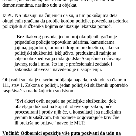
demonstrantima, nasilno uđu u objekat.
Iz PU NS ukazuju na činjenicu da su, u tim pokušajima dela
okupljenih građana da probije kordon policije, povređena petorica
policijskih službenika kojima se ukazuje lekarska pomoć.
“Bez ikakvog povoda, jedan broj okupljenih gađao je
pripadnike policije topovskim udarima, kamenicama,
jajima, jogurtom, farbom i drugim predmetima, iako su
policijski službenici, isključivo, preduzimali radnje sa
ciljem obezbeđivanja rada gradske Skupštine i očuvanja
javnog reda i mira, što im je profesionalni zadatak i
zakonska obaveza” navedeno je u saopštenju.
Objasnili su i da je u svrhu odbijanja napada, u skladu sa članom
111, stav 1, Zakona o policiji, jedan policijski službenik upotrebio
raspršivač sa nadražujućim sredstvom.
“Svi akteri ovih napada na policijske službenike, dok
obavljaju dužnost na koju ih obavezuje zakon, biće
procesuirani i protiv njih će, u konsultaciji sa nadležnim
javnim tužilaštvom, biti podnete odgovarajuće krivične
ili prekršajne prijave” naveo je MUP.
Vučinić: Odbornici opozicije više puta pozivani da uđu na