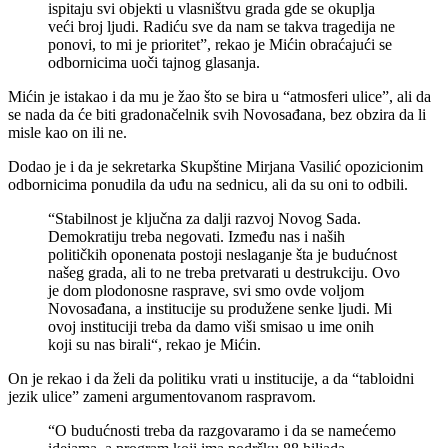
ispitaju svi objekti u vlasništvu grada gde se okuplja
veći broj ljudi. Radiću sve da nam se takva tragedija ne
ponovi, to mi je prioritet”, rekao je Mićin obraćajući se
odbornicima uoči tajnog glasanja.
Mićin je istakao i da mu je žao što se bira u “atmosferi ulice”, ali da
se nada da će biti gradonačelnik svih Novosađana, bez obzira da li
misle kao on ili ne.
Dodao je i da je sekretarka Skupštine Mirjana Vasilić opozicionim
odbornicima ponudila da uđu na sednicu, ali da su oni to odbili.
“Stabilnost je ključna za dalji razvoj Novog Sada.
Demokratiju treba negovati. Između nas i naših
političkih oponenata postoji neslaganje šta je budućnost
našeg grada, ali to ne treba pretvarati u destrukciju. Ovo
je dom plodonosne rasprave, svi smo ovde voljom
Novosađana, a institucije su produžene senke ljudi. Mi
ovoj instituciji treba da damo viši smisao u ime onih
koji su nas birali“, rekao je Mićin.
On je rekao i da želi da politiku vrati u institucije, a da “tabloidni
jezik ulice” zameni argumentovanom raspravom.
“O budućnosti treba da razgovaramo i da se namećemo