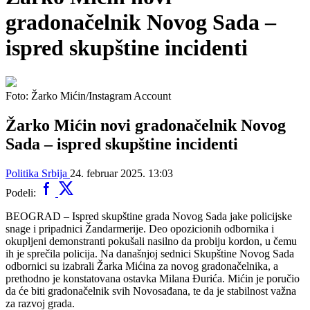
gradonačelnik Novog Sada –
ispred skupštine incidenti
Foto: Žarko Mićin/Instagram Account
Žarko Mićin novi gradonačelnik Novog
Sada – ispred skupštine incidenti
Politika
Srbija
24. februar 2025. 13:03
Podeli:
BEOGRAD – Ispred skupštine grada Novog Sada jake policijske
snage i pripadnici Žandarmerije. Deo opozicionih odbornika i
okupljeni demonstranti pokušali nasilno da probiju kordon, u čemu
ih je sprečila policija. Na današnjoj sednici Skupštine Novog Sada
odbornici su izabrali Žarka Mićina za novog gradonačelnika, a
prethodno je konstatovana ostavka Milana Đurića. Mićin je poručio
da će biti gradonačelnik svih Novosađana, te da je stabilnost važna
za razvoj grada.