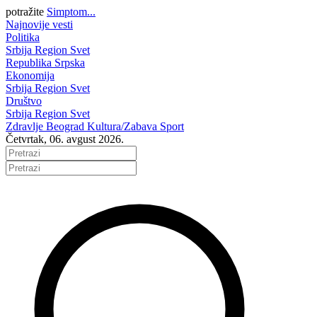
potražite
Simptom...
Najnovije vesti
Politika
Srbija
Region
Svet
Republika Srpska
Ekonomija
Srbija
Region
Svet
Društvo
Srbija
Region
Svet
Zdravlje
Beograd
Kultura/Zabava
Sport
Četvrtak, 06. avgust 2026.