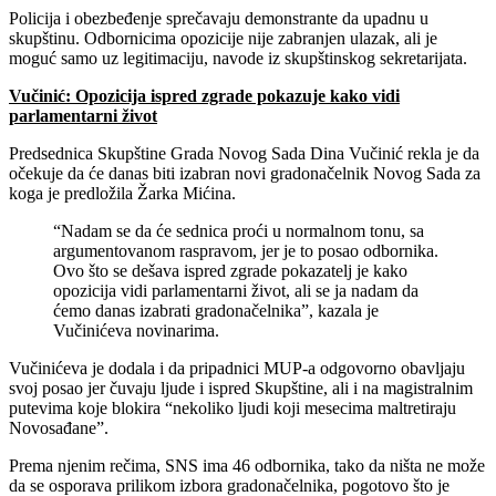
Policija i obezbeđenje sprečavaju demonstrante da upadnu u
skupštinu. Odbornicima opozicije nije zabranjen ulazak, ali je
moguć samo uz legitimaciju, navode iz skupštinskog sekretarijata.
Vučinić: Opozicija ispred zgrade pokazuje kako vidi
parlamentarni život
Predsednica Skupštine Grada Novog Sada Dina Vučinić rekla je da
očekuje da će danas biti izabran novi gradonačelnik Novog Sada za
koga je predložila Žarka Mićina.
“Nadam se da će sednica proći u normalnom tonu, sa
argumentovanom raspravom, jer je to posao odbornika.
Ovo što se dešava ispred zgrade pokazatelj je kako
opozicija vidi parlamentarni život, ali se ja nadam da
ćemo danas izabrati gradonačelnika”, kazala je
Vučinićeva novinarima.
Vučinićeva je dodala i da pripadnici MUP-a odgovorno obavljaju
svoj posao jer čuvaju ljude i ispred Skupštine, ali i na magistralnim
putevima koje blokira “nekoliko ljudi koji mesecima maltretiraju
Novosađane”.
Prema njenim rečima, SNS ima 46 odbornika, tako da ništa ne može
da se osporava prilikom izbora gradonačelnika, pogotovo što je