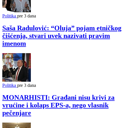
Politika
pre 3 dana
Saša Radulović: “Oluja” pojam etničkog
čišćenja, stvari uvek nazivati pravim
imenom
Politika
pre 3 dana
MONARHISTI: Građani nisu krivi za
vrućine i kolaps EPS-a, nego vlasnik
pečenjare