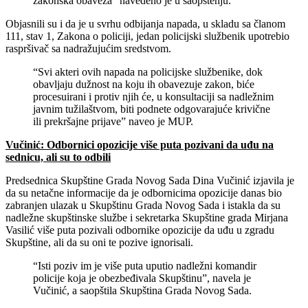
zakonska obaveza” navedeno je u saopštenju.
Objasnili su i da je u svrhu odbijanja napada, u skladu sa članom
111, stav 1, Zakona o policiji, jedan policijski službenik upotrebio
raspršivač sa nadražujućim sredstvom.
“Svi akteri ovih napada na policijske službenike, dok
obavljaju dužnost na koju ih obavezuje zakon, biće
procesuirani i protiv njih će, u konsultaciji sa nadležnim
javnim tužilaštvom, biti podnete odgovarajuće krivične
ili prekršajne prijave” naveo je MUP.
Vučinić: Odbornici opozicije više puta pozivani da uđu na
sednicu, ali su to odbili
Predsednica Skupštine Grada Novog Sada Dina Vučinić izjavila je
da su netačne informacije da je odbornicima opozicije danas bio
zabranjen ulazak u Skupštinu Grada Novog Sada i istakla da su
nadležne skupštinske službe i sekretarka Skupštine grada Mirjana
Vasilić više puta pozivali odbornike opozicije da uđu u zgradu
Skupštine, ali da su oni te pozive ignorisali.
“Isti poziv im je više puta uputio nadležni komandir
policije koja je obezbeđivala Skupštinu”, navela je
Vučinić, a saopštila Skupština Grada Novog Sada.