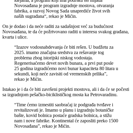
idejama, a program koji ima podršku 88 hiljada
Novosađana je program izgradnje mostova, otvaranja
fabrika, a razvoj Novog Sada unaprediće život svih
naših sugrađana“, rekao je Mićin.
On je dodao i da neće raditi za sadašnjost već za budućnost
Novosađana, te da će požrtvovano raditi u interesu svakog građana,
kvarta i ulice.
“Izazov vodosnabdevanja će biti rešen. U budžetu za
2025. imamo značajna sredstva za rešavanje tog
problema zbog istorijski niskog vodostaja.
Regenerisaćemo devet novih bunara, a prvi put posle
25 godina izgradićemo novi bunar kapaciteta 80 litara u
sekundi, koji neće zavisiti od vremenskih prilika”,
rekao je Mićin.
Istakao je i da će biti završeni projekti mostova, ali i da će se počesti
sa izgradnjom pešačko-biciklističkog mosta ka Petrovaradinu.
“Time ćemo izmestiti saobraćaj iz podgrađa tvrđave i
revitalizovati je. Imamo u planu i izgradnju botaničke
bašte, kovid bolnica postaće gradska bolnica, a stižu
nam i nove fabrike. Kontinental će zaposliti preko 1500
Novosađana”, rekao je Mićin.