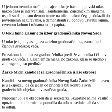
U jednom trenutku među policajce neko je bacio i topovski udar,
nakon čega je intervenisala i žandarmerija. Zajedničkim snagama,
uspeli su da potisnu demonstrante na ulicu, nakon čega je dolazili do
povremenih naguravanja, a demonstranti su ponovo uzvratili jajima,
crvenom farbom i rolnama toalet papira.
U toku tajno glasanje za izbor gradonačelnika Novog Sada
U toku je tajno glasanje za za izbor gradonačelnika, zamenika i
članova gradskog veća.
Po zakonu kandidat za gradonačelnika predlaže zamenika i članove
gradskog veća, a glasanjem za njega, po zakonu, glasa se ujedno i
za druge koji su predloženi.
Žarko Mićin kandidat za gradonačelnika izlaže ekspoze
Kandidat za novog gradonačelnika Novog Sada Žarko Mićin naveo
je u ekspozeu, da će jedan od prioriteta biti kontrola svih
građevinskih objekata u vlasništvu grada.
Napomenuo je u ekspozeu da je sekretarka Skupštine Mima Vasilić
opozicionim odbornicima ponudila da uđu na sednicu ali da su oni
to odbili.