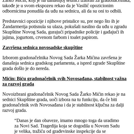
Žarko Mićin, koji je na današnjoj sednici izabran za gradonačelnika,
takođe je u svom ekspozeu rekao da je Vasilić opozicionim
odbornicima ponudila da uđu na sednicu, ali da su oni to odbili.
Predstavnici opozicije i njihove pristalice su, pre nego što ih je
Žandarmerija potisnula su ulaza, pokušali nasilno da uđu u zgradu
Skupštine Novog Sada, gurajući pripadnike policije i gađajući ih
jajima, jogurtom, crvenom farbom i toalet papirom.
Završena sednica novosadske skupštine
Izborom gradonačelnika Novog Sada Žarka Mićina završena je
današnja sednica gradskog parlamenta, a ispred zgrade Skupštine
grada došlo je do nereda.
Mićin: Biću gradonačelnik svih Novosađana, stabilnost važna
za razvoj grada
Novoizbrani gradonačelnik Novog Sada Žarko Mićin rekao je na
sednici Skupštine grada, uoči izbora na tu funkciju, da će biti
gradonačelnik svih Novosađana i da je stabilnost ključna za dalji
razvoj grada.
“Danas je dan obaveze, imamo mnogo toga da uradimo
za Novi Sad. Tragedija koja se dogodila u Novom Sadu
je velika, tražiću od građevinske inspekcije da se