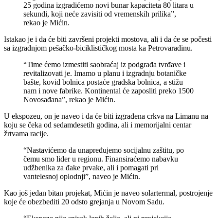
25 godina izgradićemo novi bunar kapaciteta 80 litara u
sekundi, koji neće zavisiti od vremenskih prilika”,
rekao je Mićin.
Istakao je i da će biti završeni projekti mostova, ali i da će se počesti
sa izgradnjom pešačko-biciklističkog mosta ka Petrovaradinu.
“Time ćemo izmestiti saobraćaj iz podgrađa tvrđave i
revitalizovati je. Imamo u planu i izgradnju botaničke
bašte, kovid bolnica postaće gradska bolnica, a stižu
nam i nove fabrike. Kontinental će zaposliti preko 1500
Novosađana”, rekao je Mićin.
U ekspozeu, on je naveo i da će biti izgrađena crkva na Limanu na
koju se čeka od sedamdesetih godina, ali i memorijalni centar
žrtvama racije.
“Nastavićemo da unapređujemo socijalnu zaštitu, po
čemu smo lider u regionu. Finansiraćemo nabavku
udžbenika za đake prvake, ali i pomagati pri
vantelesnoj oplodnji”, naveo je Mićin.
Kao još jedan bitan projekat, Mićin je naveo solartermal, postrojenje
koje će obezbediti 20 odsto grejanja u Novom Sadu.