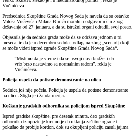
veliko iskustvo stekao je i u međunarodnoj politici“, rekla je
Vučinićeva.
Predsednica Skupštine Grada Novog Sada je navela da su ostavke
Miloša Vučevića i Milana Đurića moralni i odgovorni čin zbog
dešavanja od 27. januara, a da su istražni organi odradili svoj posao.
Objasnila je da sednica grada može da se održava jednom u tri
meseca, te da je u decembru sednica odlagana zbog „scenarija koji
se može videti ispred zgrade Skupštine Grada Novog Sada“.
“Mislimo da je vreme i da se usvoji novi budžet i da
vrlo brzo nastavimo sa normalnim radom”, rekla je
Vučinićeva.
Policija uspela da potisne demonstrante na ulicu
Sednica još nije počela. Policija je uspela da potisne demonstrante
na ulicu. Stigla je i žandarmerija.
Koškanje gradskih odbornika sa policijom ispred Skupštine
Ispred gradske skupštine, pre desetak minuta, deo gradskih
odbornika iz opozicije krenuo je da uklanja zaštitne ograde i
pokušao da probije kordon, dok su okupljeni policiju zasuli jajima.