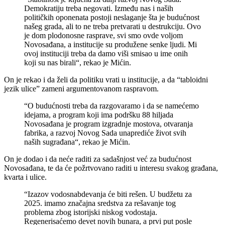
Demokratiju treba negovati. Između nas i naših
političkih oponenata postoji neslaganje šta je budućnost
našeg grada, ali to ne treba pretvarati u destrukciju. Ovo
je dom plodonosne rasprave, svi smo ovde voljom
Novosađana, a institucije su produžene senke ljudi. Mi
ovoj instituciji treba da damo viši smisao u ime onih
koji su nas birali“, rekao je Mićin.
On je rekao i da želi da politiku vrati u institucije, a da “tabloidni
jezik ulice” zameni argumentovanom raspravom.
“O budućnosti treba da razgovaramo i da se namećemo
idejama, a program koji ima podršku 88 hiljada
Novosađana je program izgradnje mostova, otvaranja
fabrika, a razvoj Novog Sada unaprediće život svih
naših sugrađana“, rekao je Mićin.
On je dodao i da neće raditi za sadašnjost već za budućnost
Novosađana, te da će požrtvovano raditi u interesu svakog građana,
kvarta i ulice.
“Izazov vodosnabdevanja će biti rešen. U budžetu za
2025. imamo značajna sredstva za rešavanje tog
problema zbog istorijski niskog vodostaja.
Regenerisaćemo devet novih bunara, a prvi put posle