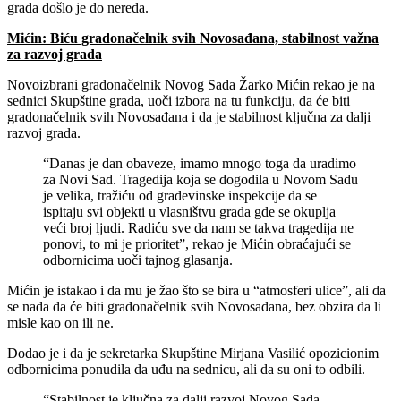
grada došlo je do nereda.
Mićin: Biću gradonačelnik svih Novosađana, stabilnost važna
za razvoj grada
Novoizbrani gradonačelnik Novog Sada Žarko Mićin rekao je na
sednici Skupštine grada, uoči izbora na tu funkciju, da će biti
gradonačelnik svih Novosađana i da je stabilnost ključna za dalji
razvoj grada.
“Danas je dan obaveze, imamo mnogo toga da uradimo
za Novi Sad. Tragedija koja se dogodila u Novom Sadu
je velika, tražiću od građevinske inspekcije da se
ispitaju svi objekti u vlasništvu grada gde se okuplja
veći broj ljudi. Radiću sve da nam se takva tragedija ne
ponovi, to mi je prioritet”, rekao je Mićin obraćajući se
odbornicima uoči tajnog glasanja.
Mićin je istakao i da mu je žao što se bira u “atmosferi ulice”, ali da
se nada da će biti gradonačelnik svih Novosađana, bez obzira da li
misle kao on ili ne.
Dodao je i da je sekretarka Skupštine Mirjana Vasilić opozicionim
odbornicima ponudila da uđu na sednicu, ali da su oni to odbili.
“Stabilnost je ključna za dalji razvoj Novog Sada.