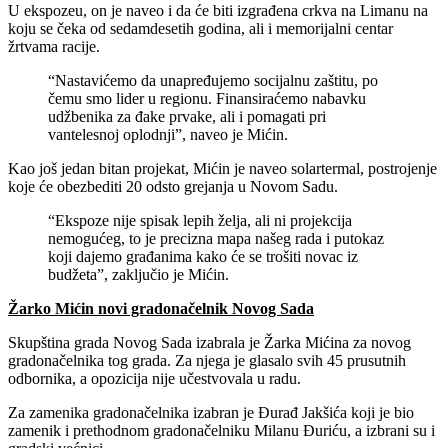
U ekspozeu, on je naveo i da će biti izgrađena crkva na Limanu na
koju se čeka od sedamdesetih godina, ali i memorijalni centar
žrtvama racije.
“Nastavićemo da unapređujemo socijalnu zaštitu, po
čemu smo lider u regionu. Finansiraćemo nabavku
udžbenika za đake prvake, ali i pomagati pri
vantelesnoj oplodnji”, naveo je Mićin.
Kao još jedan bitan projekat, Mićin je naveo solartermal, postrojenje
koje će obezbediti 20 odsto grejanja u Novom Sadu.
“Ekspoze nije spisak lepih želja, ali ni projekcija
nemogućeg, to je precizna mapa našeg rada i putokaz
koji dajemo građanima kako će se trošiti novac iz
budžeta”, zaključio je Mićin.
Žarko Mićin novi gradonačelnik Novog Sada
Skupština grada Novog Sada izabrala je Žarka Mićina za novog
gradonačelnika tog grada. Za njega je glasalo svih 45 prusutnih
odbornika, a opozicija nije učestvovala u radu.
Za zamenika gradonačelnika izabran je Đurađ Jakšića koji je bio
zamenik i prethodnom gradonačelniku Milanu Đuriću, a izbrani su i