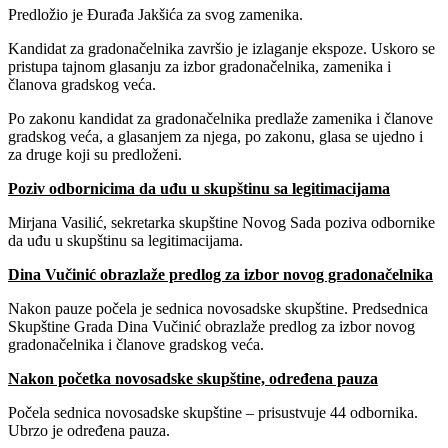
Predložio je Đurađa Jakšića za svog zamenika.
Kandidat za gradonačelnika završio je izlaganje ekspoze. Uskoro se
pristupa tajnom glasanju za izbor gradonačelnika, zamenika i
članova gradskog veća.
Po zakonu kandidat za gradonačelnika predlaže zamenika i članove
gradskog veća, a glasanjem za njega, po zakonu, glasa se ujedno i
za druge koji su predloženi.
Poziv odbornicima da uđu u skupštinu sa legitimacijama
Mirjana Vasilić, sekretarka skupštine Novog Sada poziva odbornike
da uđu u skupštinu sa legitimacijama.
Dina Vučinić obrazlaže predlog za izbor novog gradonačelnika
Nakon pauze počela je sednica novosadske skupštine. Predsednica
Skupštine Grada Dina Vučinić obrazlaže predlog za izbor novog
gradonačelnika i članove gradskog veća.
Nakon početka novosadske skupštine, određena pauza
Počela sednica novosadske skupštine – prisustvuje 44 odbornika.
Ubrzo je određena pauza.