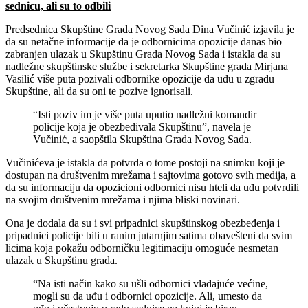
sednicu, ali su to odbili
Predsednica Skupštine Grada Novog Sada Dina Vučinić izjavila je
da su netačne informacije da je odbornicima opozicije danas bio
zabranjen ulazak u Skupštinu Grada Novog Sada i istakla da su
nadležne skupštinske službe i sekretarka Skupštine grada Mirjana
Vasilić više puta pozivali odbornike opozicije da uđu u zgradu
Skupštine, ali da su oni te pozive ignorisali.
“Isti poziv im je više puta uputio nadležni komandir
policije koja je obezbeđivala Skupštinu”, navela je
Vučinić, a saopštila Skupština Grada Novog Sada.
Vučinićeva je istakla da potvrda o tome postoji na snimku koji je
dostupan na društvenim mrežama i sajtovima gotovo svih medija, a
da su informaciju da opozicioni odbornici nisu hteli da uđu potvrdili
na svojim društvenim mrežama i njima bliski novinari.
Ona je dodala da su i svi pripadnici skupštinskog obezbeđenja i
pripadnici policije bili u ranim jutarnjim satima obavešteni da svim
licima koja pokažu odborničku legitimaciju omoguće nesmetan
ulazak u Skupštinu grada.
“Na isti način kako su ušli odbornici vladajuće većine,
mogli su da uđu i odbornici opozicije. Ali, umesto da