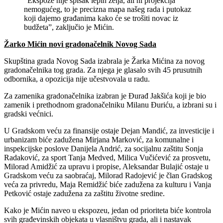
“Ekspoze nije spisak lepih želja, ali ni projekcija
nemogućeg, to je precizna mapa našeg rada i putokaz
koji dajemo građanima kako će se trošiti novac iz
budžeta”, zaključio je Mićin.
Žarko Mićin novi gradonačelnik Novog Sada
Skupština grada Novog Sada izabrala je Žarka Mićina za novog
gradonačelnika tog grada. Za njega je glasalo svih 45 prusutnih
odbornika, a opozicija nije učestvovala u radu.
Za zamenika gradonačelnika izabran je Đurađ Jakšića koji je bio
zamenik i prethodnom gradonačelniku Milanu Đuriću, a izbrani su i
gradski većnici.
U Gradskom veću za finansije ostaje Dejan Mandić, za investicije i
urbanizam biće zadužena Mirjana Marković, za komunalne i
inspekcijske poslove Danijela Andrić, za socijalnu zaštitu Sonja
Radaković, za sport Tanja Medved, Milica Vučićević za prosvetu,
Milorad Amidžić za upravu i propise, Aleksandar Bulajić ostaje u
Gradskom veću za saobraćaj, Milorad Radojević je član Gradskog
veća za privredu, Maja Remidžić biće zadužena za kulturu i Vanja
Petković ostaje zadužena za zaštitu životne sredine.
Kako je Mićin naveo u ekspozeu, jedan od prioriteta biće kontrola
svih građevinskih objekata u vlasništvu grada, ali i nastavak