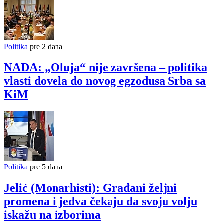
Politika
pre 2 dana
NADA: „Oluja“ nije završena – politika
vlasti dovela do novog egzodusa Srba sa
KiM
Politika
pre 5 dana
Jelić (Monarhisti): Građani željni
promena i jedva čekaju da svoju volju
iskažu na izborima