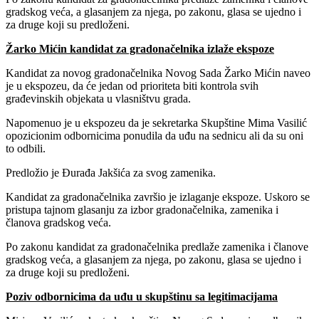
gradskog veća, a glasanjem za njega, po zakonu, glasa se ujedno i
za druge koji su predloženi.
Žarko Mićin kandidat za gradonačelnika izlaže ekspoze
Kandidat za novog gradonačelnika Novog Sada Žarko Mićin naveo
je u ekspozeu, da će jedan od prioriteta biti kontrola svih
građevinskih objekata u vlasništvu grada.
Napomenuo je u ekspozeu da je sekretarka Skupštine Mima Vasilić
opozicionim odbornicima ponudila da uđu na sednicu ali da su oni
to odbili.
Predložio je Đurađa Jakšića za svog zamenika.
Kandidat za gradonačelnika završio je izlaganje ekspoze. Uskoro se
pristupa tajnom glasanju za izbor gradonačelnika, zamenika i
članova gradskog veća.
Po zakonu kandidat za gradonačelnika predlaže zamenika i članove
gradskog veća, a glasanjem za njega, po zakonu, glasa se ujedno i
za druge koji su predloženi.
Poziv odbornicima da uđu u skupštinu sa legitimacijama