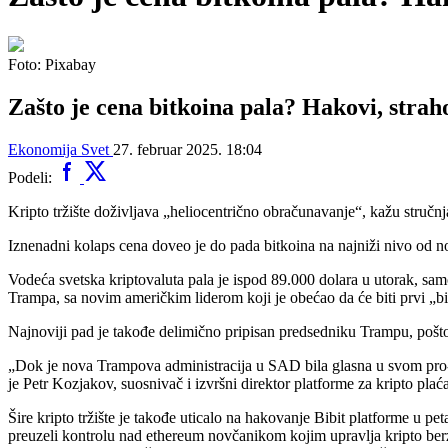
Foto: Pixabay
Zašto je cena bitkoina pala? Hakovi, strah
Ekonomija
Svet
27. februar 2025. 18:04
Podeli:
Kripto tržište doživljava „heliocentrično obračunavanje“, kažu stručn
Iznenadni kolaps cena doveo je do pada bitkoina na najniži nivo od nove
Vodeća svetska kriptovaluta pala je ispod 89.000 dolara u utorak, s
Trampa, sa novim američkim liderom koji je obećao da će biti prvi „b
Najnoviji pad je takođe delimično pripisan predsedniku Trampu, pošto
„Dok je nova Trampova administracija u SAD bila glasna u svom pro-kri
je Petr Kozjakov, suosnivač i izvršni direktor platforme za kripto plac
Šire kripto tržište je takođe uticalo na hakovanje Bibit platforme u pet
preuzeli kontrolu nad ethereum novčanikom kojim upravlja kripto ber