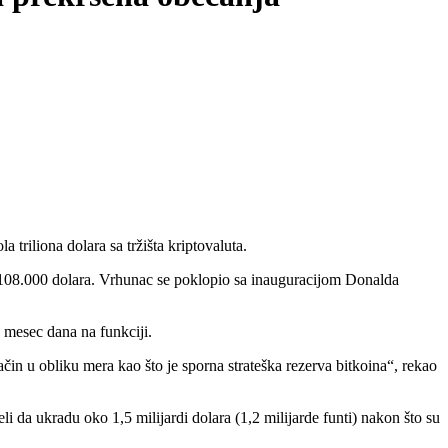
 triliona dolara sa tržišta kriptovaluta.
ad 108.000 dolara. Vrhunac se poklopio sa inauguracijom Donalda
 mesec dana na funkciji.
čin u obliku mera kao što je sporna strateška rezerva bitkoina“, rekao
eli da ukradu oko 1,5 milijardi dolara (1,2 milijarde funti) nakon što su