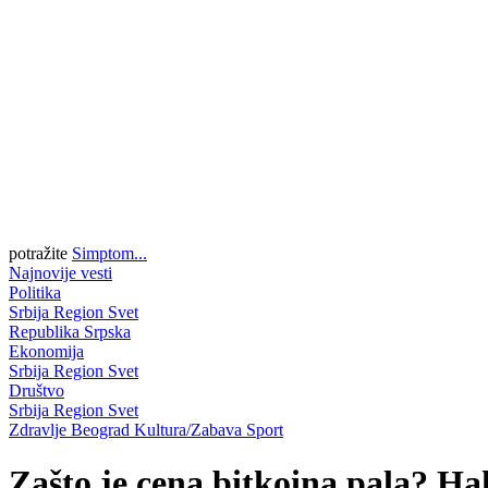
potražite
Simptom...
Najnovije vesti
Politika
Srbija
Region
Svet
Republika Srpska
Ekonomija
Srbija
Region
Svet
Društvo
Srbija
Region
Svet
Zdravlje
Beograd
Kultura/Zabava
Sport
Zašto je cena bitkoina pala? Ha