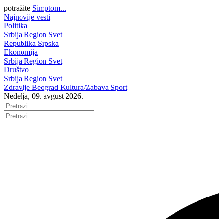
potražite
Simptom...
Najnovije vesti
Politika
Srbija
Region
Svet
Republika Srpska
Ekonomija
Srbija
Region
Svet
Društvo
Srbija
Region
Svet
Zdravlje
Beograd
Kultura/Zabava
Sport
Nedelja, 09. avgust 2026.