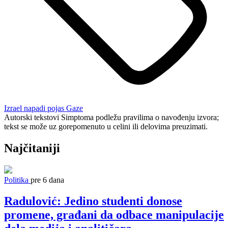
Izrael
napadi
pojas Gaze
Autorski tekstovi Simptoma podležu pravilima o navođenju izvora;
tekst se može uz gorepomenuto u celini ili delovima preuzimati.
Najčitaniji
Politika
pre 6 dana
Radulović: Jedino studenti donose
promene, građani da odbace manipulacije