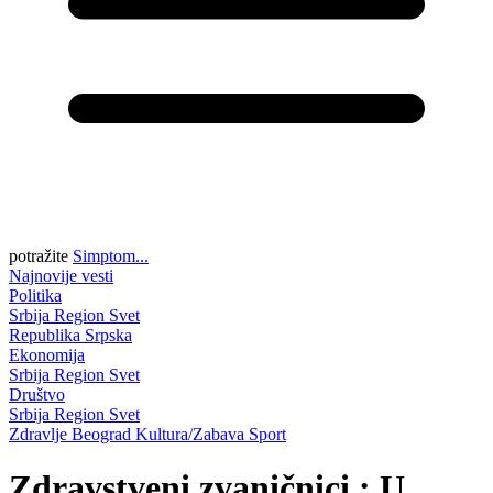
potražite
Simptom...
Najnovije vesti
Politika
Srbija
Region
Svet
Republika Srpska
Ekonomija
Srbija
Region
Svet
Društvo
Srbija
Region
Svet
Zdravlje
Beograd
Kultura/Zabava
Sport
Zdravstveni zvaničnici : U