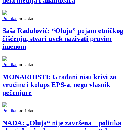
dela medija i analitičara
Politika
pre 2 dana
Saša Radulović: “Oluja” pojam etničkog
čišćenja, stvari uvek nazivati pravim
imenom
Politika
pre 2 dana
MONARHISTI: Građani nisu krivi za
vrućine i kolaps EPS-a, nego vlasnik
pečenjare
Politika
pre 1 dan
NADA: „Oluja“ nije završena – politika