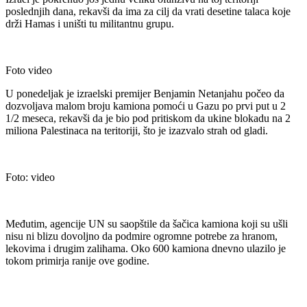
poslednjih dana, rekavši da ima za cilj da vrati desetine talaca koje
drži Hamas i uništi tu militantnu grupu.
Foto video
U ponedeljak je izraelski premijer Benjamin Netanjahu počeo da
dozvoljava malom broju kamiona pomoći u Gazu po prvi put u 2
1/2 meseca, rekavši da je bio pod pritiskom da ukine blokadu na 2
miliona Palestinaca na teritoriji, što je izazvalo strah od gladi.
Foto: video
Međutim, agencije UN su saopštile da šačica kamiona koji su ušli
nisu ni blizu dovoljno da podmire ogromne potrebe za hranom,
lekovima i drugim zalihama. Oko 600 kamiona dnevno ulazilo je
tokom primirja ranije ove godine.