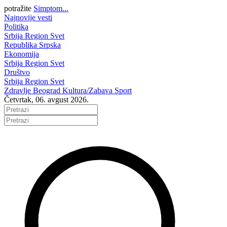
potražite
Simptom...
Najnovije vesti
Politika
Srbija
Region
Svet
Republika Srpska
Ekonomija
Srbija
Region
Svet
Društvo
Srbija
Region
Svet
Zdravlje
Beograd
Kultura/Zabava
Sport
Četvrtak, 06. avgust 2026.