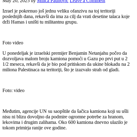
May 20, 2025
by
Milica Paunovic
Leave a Comment
Izrael je pokrenuo još jednu veliku ofanzivu na toj teritoriji
poslednjih dana, rekavši da ima za cilj da vrati desetine talaca koje
drži Hamas i uništi tu militantnu grupu.
Foto video
U ponedeljak je izraelski premijer Benjamin Netanjahu počeo da
dozvoljava malom broju kamiona pomoći u Gazu po prvi put u 2
1/2 meseca, rekavši da je bio pod pritiskom da ukine blokadu na 2
miliona Palestinaca na teritoriji, što je izazvalo strah od gladi.
Foto: video
Međutim, agencije UN su saopštile da šačica kamiona koji su ušli
nisu ni blizu dovoljno da podmire ogromne potrebe za hranom,
lekovima i drugim zalihama. Oko 600 kamiona dnevno ulazilo je
tokom primirja ranije ove godine.