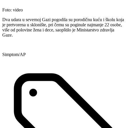
Foto: video
Dva udara u severnoj Gazi pogodila su porodičnu kuću i školu koja
je pretvorena u sklonište, pri čemu su poginule najmanje 22 osobe,
više od polovine žena i dece, saopštilo je Ministarstvo zdravlja
Gaze.
Simptom/AP