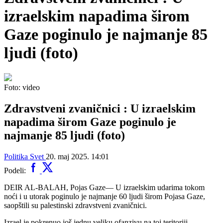
izraelskim napadima širom
Gaze poginulo je najmanje 85
ljudi (foto)
Foto: video
Zdravstveni zvaničnici : U izraelskim
napadima širom Gaze poginulo je
najmanje 85 ljudi (foto)
Politika
Svet
20. maj 2025. 14:01
Podeli:
DEIR AL-BALAH, Pojas Gaze— U izraelskim udarima tokom
noći i u utorak poginulo je najmanje 60 ljudi širom Pojasa Gaze,
saopštili su palestinski zdravstveni zvaničnici.
Izrael je pokrenuo još jednu veliku ofanzivu na toj teritoriji