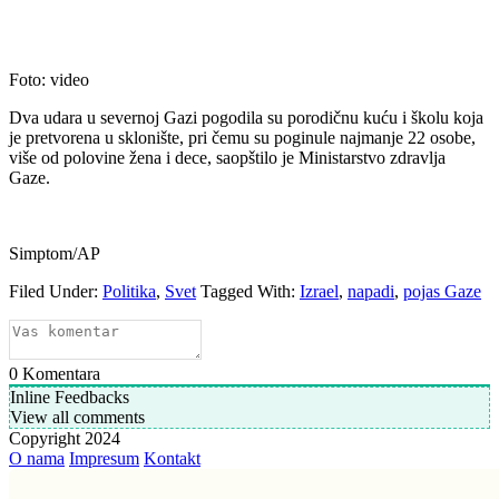
Foto: video
Dva udara u severnoj Gazi pogodila su porodičnu kuću i školu koja
je pretvorena u sklonište, pri čemu su poginule najmanje 22 osobe,
više od polovine žena i dece, saopštilo je Ministarstvo zdravlja
Gaze.
Simptom/AP
Filed Under:
Politika
,
Svet
Tagged With:
Izrael
,
napadi
,
pojas Gaze
0
Komentara
Inline Feedbacks
View all comments
Copyright 2024
O nama
Impresum
Kontakt