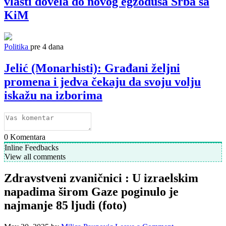
vlasti dovela do novog egzodusa Srba sa
KiM
Politika
pre 4 dana
Jelić (Monarhisti): Građani željni
promena i jedva čekaju da svoju volju
iskažu na izborima
0
Komentara
Inline Feedbacks
View all comments
Zdravstveni zvaničnici : U izraelskim
napadima širom Gaze poginulo je
najmanje 85 ljudi (foto)