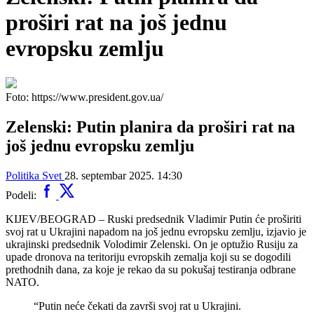
proširi rat na još jednu
evropsku zemlju
Foto: https://www.president.gov.ua/
Zelenski: Putin planira da proširi rat na
još jednu evropsku zemlju
Politika
Svet
28. septembar 2025. 14:30
Podeli:
KIJEV/BEOGRAD – Ruski predsednik Vladimir Putin će proširiti
svoj rat u Ukrajini napadom na još jednu evropsku zemlju, izjavio je
ukrajinski predsednik Volodimir Zelenski. On je optužio Rusiju za
upade dronova na teritoriju evropskih zemalja koji su se dogodili
prethodnih dana, za koje je rekao da su pokušaj testiranja odbrane
NATO.
“Putin neće čekati da završi svoj rat u Ukrajini.