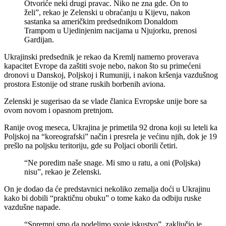
Otvoriće neki drugi pravac. Niko ne zna gde. On to
želi”, rekao je Zelenski u obraćanju u Kijevu, nakon
sastanka sa američkim predsednikom Donaldom
Trampom u Ujedinjenim nacijama u Njujorku, prenosi
Gardijan.
Ukrajinski predsednik je rekao da Kremlj namerno proverava
kapacitet Evrope da zaštiti svoje nebo, nakon što su primećeni
dronovi u Danskoj, Poljskoj i Rumuniji, i nakon kršenja vazdušnog
prostora Estonije od strane ruskih borbenih aviona.
Zelenski je sugerisao da se vlade članica Evropske unije bore sa
ovom novom i opasnom pretnjom.
Ranije ovog meseca, Ukrajina je primetila 92 drona koji su leteli ka
Poljskoj na “koreografski” način i presrela je većinu njih, dok je 19
prešlo na poljsku teritoriju, gde su Poljaci oborili četiri.
“Ne poredim naše snage. Mi smo u ratu, a oni (Poljska)
nisu”, rekao je Zelenski.
On je dodao da će predstavnici nekoliko zemalja doći u Ukrajinu
kako bi dobili “praktičnu obuku” o tome kako da odbiju ruske
vazdušne napade.
“Spremni smo da podelimo svoje iskustvo”, zaključio je