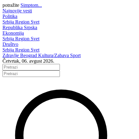
potražite
Simptom...
Najnovije vesti
Politika
Srbija
Region
Svet
Republika Srpska
Ekonomija
Srbija
Region
Svet
Društvo
Srbija
Region
Svet
Zdravlje
Beograd
Kultura/Zabava
Sport
Četvrtak, 06. avgust 2026.