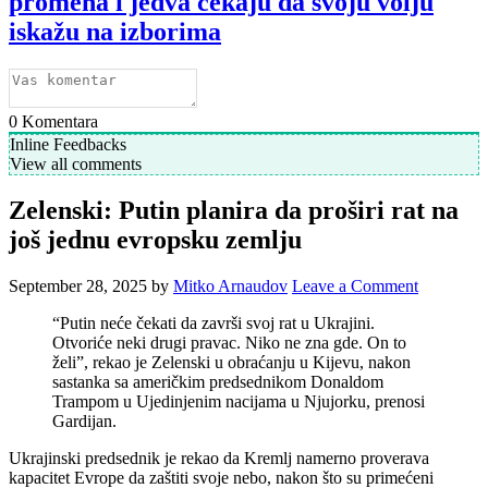
promena i jedva čekaju da svoju volju
iskažu na izborima
0
Komentara
Inline Feedbacks
View all comments
Zelenski: Putin planira da proširi rat na
još jednu evropsku zemlju
September 28, 2025
by
Mitko Arnaudov
Leave a Comment
“Putin neće čekati da završi svoj rat u Ukrajini.
Otvoriće neki drugi pravac. Niko ne zna gde. On to
želi”, rekao je Zelenski u obraćanju u Kijevu, nakon
sastanka sa američkim predsednikom Donaldom
Trampom u Ujedinjenim nacijama u Njujorku, prenosi
Gardijan.
Ukrajinski predsednik je rekao da Kremlj namerno proverava
kapacitet Evrope da zaštiti svoje nebo, nakon što su primećeni