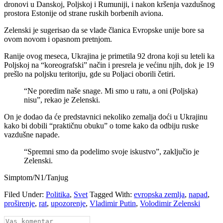
dronovi u Danskoj, Poljskoj i Rumuniji, i nakon kršenja vazdušnog
prostora Estonije od strane ruskih borbenih aviona.
Zelenski je sugerisao da se vlade članica Evropske unije bore sa
ovom novom i opasnom pretnjom.
Ranije ovog meseca, Ukrajina je primetila 92 drona koji su leteli ka
Poljskoj na “koreografski” način i presrela je većinu njih, dok je 19
prešlo na poljsku teritoriju, gde su Poljaci oborili četiri.
“Ne poredim naše snage. Mi smo u ratu, a oni (Poljska)
nisu”, rekao je Zelenski.
On je dodao da će predstavnici nekoliko zemalja doći u Ukrajinu
kako bi dobili “praktičnu obuku” o tome kako da odbiju ruske
vazdušne napade.
“Spremni smo da podelimo svoje iskustvo”, zaključio je
Zelenski.
Simptom/N1/Tanjug
Filed Under:
Politika
,
Svet
Tagged With:
evropska zemlja
,
napad
,
proširenje
,
rat
,
upozorenje
,
Vladimir Putin
,
Volodimir Zelenski