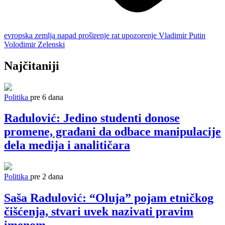
evropska zemlja
napad
proširenje
rat
upozorenje
Vladimir Putin
Volodimir Zelenski
Najčitaniji
Politika
pre 6 dana
Radulović: Jedino studenti donose
promene, građani da odbace manipulacije
dela medija i analitičara
Politika
pre 2 dana
Saša Radulović: “Oluja” pojam etničkog
čišćenja, stvari uvek nazivati pravim