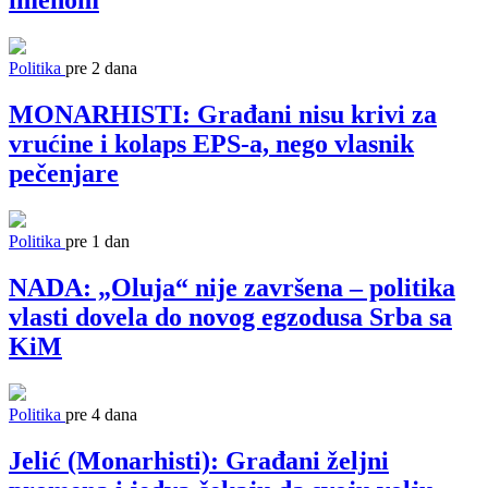
imenom
Politika
pre 2 dana
MONARHISTI: Građani nisu krivi za
vrućine i kolaps EPS-a, nego vlasnik
pečenjare
Politika
pre 1 dan
NADA: „Oluja“ nije završena – politika
vlasti dovela do novog egzodusa Srba sa
KiM
Politika
pre 4 dana
Jelić (Monarhisti): Građani željni