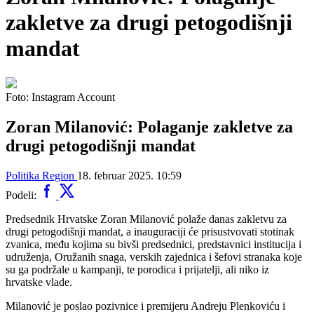
zakletve za drugi petogodišnji
mandat
Foto: Instagram Account
Zoran Milanović: Polaganje zakletve za
drugi petogodišnji mandat
Politika
Region
18. februar 2025. 10:59
Podeli:
Predsednik Hrvatske Zoran Milanović polaže danas zakletvu za
drugi petogodišnji mandat, a inauguraciji će prisustvovati stotinak
zvanica, među kojima su bivši predsednici, predstavnici institucija i
udruženja, Oružanih snaga, verskih zajednica i šefovi stranaka koje
su ga podržale u kampanji, te porodica i prijatelji, ali niko iz
hrvatske vlade.
Milanović je poslao pozivnice i premijeru Andreju Plenkoviću i