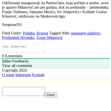
Održavanje inauguracije na Pantovčaku, koja počinje u podne, uveo
je upravo Milanović pre pet godina, dok su prethodne – predsednika
Franje Tuđmana, Stjepana Mesića, Ive Josipovića i Kolinde Grabar
Kitarović, održavane na Markovom trgu.
Simptom/N1
Filed Under:
Politika
,
Region
Tagged With:
polaganje zakletve
,
Predsednik Hrvatske
,
Zoran Milanović
0
Komentara
Inline Feedbacks
View all comments
Copyright 2024
O nama
Impresum
Kontakt
Insert