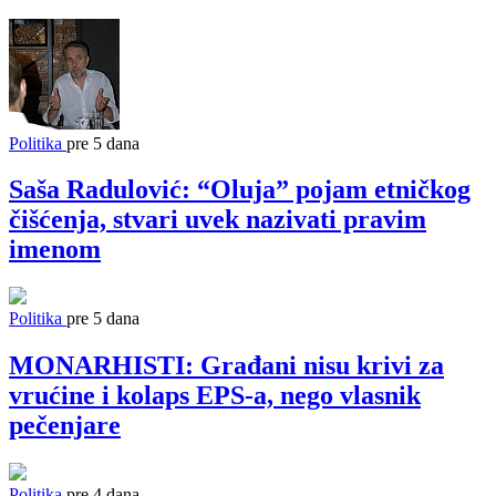
Politika
pre 5 dana
Saša Radulović: “Oluja” pojam etničkog
čišćenja, stvari uvek nazivati pravim
imenom
Politika
pre 5 dana
MONARHISTI: Građani nisu krivi za
vrućine i kolaps EPS-a, nego vlasnik
pečenjare
Politika
pre 4 dana