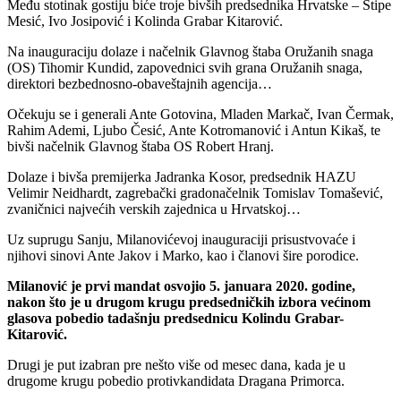
Među stotinak gostiju biće troje bivših predsednika Hrvatske – Stipe
Mesić, Ivo Josipović i Kolinda Grabar Kitarović.
Na inauguraciju dolaze i načelnik Glavnog štaba Oružanih snaga
(OS) Tihomir Kundid, zapovednici svih grana Oružanih snaga,
direktori bezbednosno-obaveštajnih agencija…
Očekuju se i generali Ante Gotovina, Mladen Markač, Ivan Čermak,
Rahim Ademi, Ljubo Česić, Ante Kotromanović i Antun Kikaš, te
bivši načelnik Glavnog štaba OS Robert Hranj.
Dolaze i bivša premijerka Jadranka Kosor, predsednik HAZU
Velimir Neidhardt, zagrebački gradonačelnik Tomislav Tomašević,
zvaničnici najvećih verskih zajednica u Hrvatskoj…
Uz suprugu Sanju, Milanovićevoj inauguraciji prisustvovaće i
njihovi sinovi Ante Jakov i Marko, kao i članovi šire porodice.
Milanović je prvi mandat osvojio 5. januara 2020. godine,
nakon što je u drugom krugu predsedničkih izbora većinom
glasova pobedio tadašnju predsednicu Kolindu Grabar-
Kitarović.
Drugi je put izabran pre nešto više od mesec dana, kada je u
drugome krugu pobedio protivkandidata Dragana Primorca.