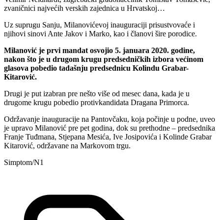
zvaničnici najvećih verskih zajednica u Hrvatskoj…
Uz suprugu Sanju, Milanovićevoj inauguraciji prisustvovaće i
njihovi sinovi Ante Jakov i Marko, kao i članovi šire porodice.
Milanović je prvi mandat osvojio 5. januara 2020. godine,
nakon što je u drugom krugu predsedničkih izbora većinom
glasova pobedio tadašnju predsednicu Kolindu Grabar-
Kitarović.
Drugi je put izabran pre nešto više od mesec dana, kada je u
drugome krugu pobedio protivkandidata Dragana Primorca.
Održavanje inauguracije na Pantovčaku, koja počinje u podne, uveo
je upravo Milanović pre pet godina, dok su prethodne – predsednika
Franje Tuđmana, Stjepana Mesića, Ive Josipovića i Kolinde Grabar
Kitarović, održavane na Markovom trgu.
Simptom/N1