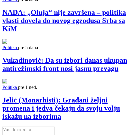
NADA: „Oluja“ nije završena – politika
vlasti dovela do novog egzodusa Srba sa
KiM
Politika
pre 5 dana
Vukadinović: Da su izbori danas ukupan
antirežimski front nosi jasnu prevagu
Politika
pre 1 ned.
Jelić (Monarhisti): Građani željni
promena i jedva čekaju da svoju volju
iskažu na izborima