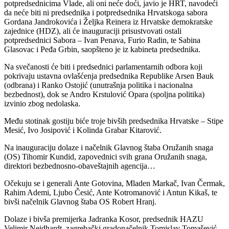
potpredsednicima Vlade, ali oni neće doći, javio je HRT, navodeći
da neće biti ni predsednika i potpredsednika Hrvatskoga sabora
Gordana Jandrokovića i Željka Reinera iz Hrvatske demokratske
zajednice (HDZ), ali će inauguraciji prisustvovati ostali
potpredsednici Sabora – Ivan Penava, Furio Radin, te Sabina
Glasovac i Peđa Grbin, saopšteno je iz kabineta predsednika.
Na svečanosti će biti i predsednici parlamentarnih odbora koji
pokrivaju ustavna ovlašćenja predsednika Republike Arsen Bauk
(odbrana) i Ranko Ostojić (unutrašnja politika i nacionalna
bezbednost), dok se Andro Krstulović Opara (spoljna politika)
izvinio zbog nedolaska.
Među stotinak gostiju biće troje bivših predsednika Hrvatske – Stipe
Mesić, Ivo Josipović i Kolinda Grabar Kitarović.
Na inauguraciju dolaze i načelnik Glavnog štaba Oružanih snaga
(OS) Tihomir Kundid, zapovednici svih grana Oružanih snaga,
direktori bezbednosno-obaveštajnih agencija…
Očekuju se i generali Ante Gotovina, Mladen Markač, Ivan Čermak,
Rahim Ademi, Ljubo Česić, Ante Kotromanović i Antun Kikaš, te
bivši načelnik Glavnog štaba OS Robert Hranj.
Dolaze i bivša premijerka Jadranka Kosor, predsednik HAZU
Velimir Neidhardt, zagrebački gradonačelnik Tomislav Tomašević,