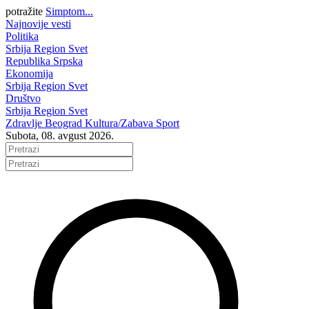
potražite
Simptom...
Najnovije vesti
Politika
Srbija
Region
Svet
Republika Srpska
Ekonomija
Srbija
Region
Svet
Društvo
Srbija
Region
Svet
Zdravlje
Beograd
Kultura/Zabava
Sport
Subota, 08. avgust 2026.