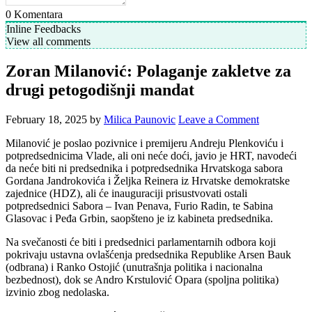
0
Komentara
Inline Feedbacks
View all comments
Zoran Milanović: Polaganje zakletve za
drugi petogodišnji mandat
February 18, 2025
by
Milica Paunovic
Leave a Comment
Milanović je poslao pozivnice i premijeru Andreju Plenkoviću i
potpredsednicima Vlade, ali oni neće doći, javio je HRT, navodeći
da neće biti ni predsednika i potpredsednika Hrvatskoga sabora
Gordana Jandrokovića i Željka Reinera iz Hrvatske demokratske
zajednice (HDZ), ali će inauguraciji prisustvovati ostali
potpredsednici Sabora – Ivan Penava, Furio Radin, te Sabina
Glasovac i Peđa Grbin, saopšteno je iz kabineta predsednika.
Na svečanosti će biti i predsednici parlamentarnih odbora koji
pokrivaju ustavna ovlašćenja predsednika Republike Arsen Bauk
(odbrana) i Ranko Ostojić (unutrašnja politika i nacionalna
bezbednost), dok se Andro Krstulović Opara (spoljna politika)
izvinio zbog nedolaska.