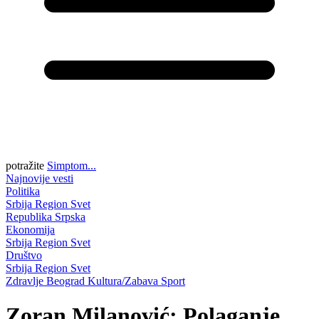
potražite
Simptom...
Najnovije vesti
Politika
Srbija
Region
Svet
Republika Srpska
Ekonomija
Srbija
Region
Svet
Društvo
Srbija
Region
Svet
Zdravlje
Beograd
Kultura/Zabava
Sport
Zoran Milanović: Polaganje