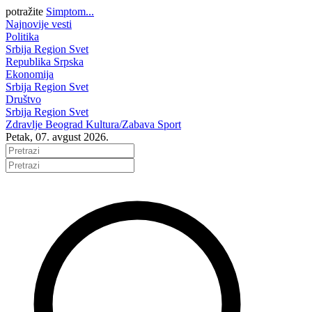
potražite
Simptom...
Najnovije vesti
Politika
Srbija
Region
Svet
Republika Srpska
Ekonomija
Srbija
Region
Svet
Društvo
Srbija
Region
Svet
Zdravlje
Beograd
Kultura/Zabava
Sport
Petak, 07. avgust 2026.