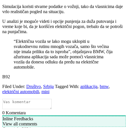
Simulacija koristi stvarne podatke o vožnji, tako da vlasnicima daje
vrlo realističan pogled na situaciju.
U analizi je moguće videti i opcije punjenja za duža putovanja i
vreme koje bi, da je korišćen električni pogon, trebalo da se potroši
na punjačima.
“Električna vozila se lako mogu uklopiti u
svakodnevnu rutinu mnogih vozača, samo što većina
nije imala priliku da to isproba”, objašnjava BMW, čija
ažurirana aplikacija sada može pomoći vlasnicima
vozila da donesu odluku da pređu na električne
automobile.
B92
Filed Under:
Društvo
,
Srbija
Tagged With:
aplikacija
,
bmw
,
električni automobili
,
mini
0
Komentara
Inline Feedbacks
View all comments