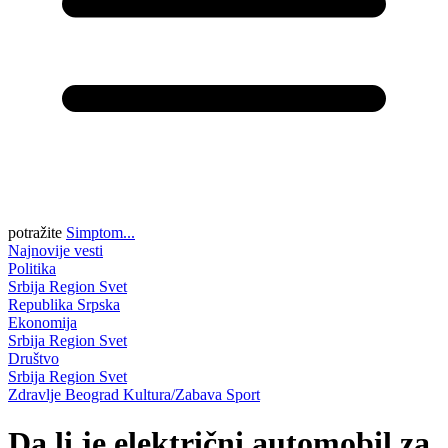
potražite
Simptom...
Najnovije vesti
Politika
Srbija
Region
Svet
Republika Srpska
Ekonomija
Srbija
Region
Svet
Društvo
Srbija
Region
Svet
Zdravlje
Beograd
Kultura/Zabava
Sport
Da li je električni automobil za