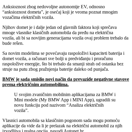
Anksioznost zbog nedovoljne autonomije EV, odnosno
“anksioznost dometa”, je osećaj koji je veoma poznat mnogim
vozačima električnih vozila.
Njihov domet je i dalje jedan od glavnih faktora koji sprečava
mnoge vlasnike klasičnih automobila da pređu na električna
vozila, ali bi sa novijim generacijama vozila ovaj problem trebalo da
bude rešen.
Sa novim modelima se povećavaju raspoloživi kapaciteti baterija i
domet vozila, a računari sve bolji u predviđanju i proračunu
raspoložive energije, što bi trebalo da smanji strah od ostanka bez
struje na putu zbog pražnjenja baterije daleko od punjača.
BMW je sada smislio novi način da prevaziđe negativne stavove
prema električnim automobilima.
U svojim zvaničnim mobilnim aplikacijama za BMW i
Mini modele (My BMW App i MINI App), ugradili su
novu funkciju pod nazivom “Analiza električnih
vozila”.
Vlasnici automobila sa klasičnim pogonom sada mogu pomoću
aplikacije da vide da li je prelazak na električni automobil za njih
izvodljiva i realna opcija, navodi Autonet.hr.