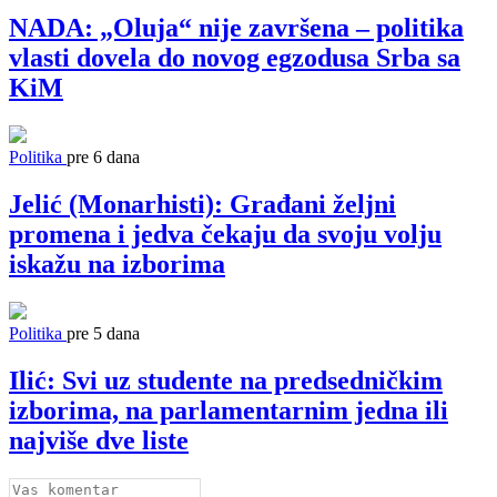
NADA: „Oluja“ nije završena – politika
vlasti dovela do novog egzodusa Srba sa
KiM
Politika
pre 6 dana
Jelić (Monarhisti): Građani željni
promena i jedva čekaju da svoju volju
iskažu na izborima
Politika
pre 5 dana
Ilić: Svi uz studente na predsedničkim
izborima, na parlamentarnim jedna ili
najviše dve liste