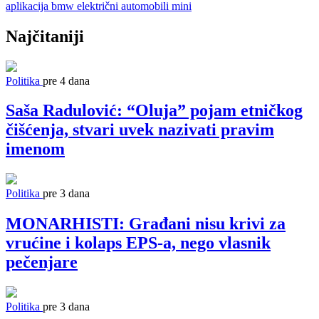
aplikacija
bmw
električni automobili
mini
Najčitaniji
Politika
pre 4 dana
Saša Radulović: “Oluja” pojam etničkog
čišćenja, stvari uvek nazivati pravim
imenom
Politika
pre 3 dana
MONARHISTI: Građani nisu krivi za
vrućine i kolaps EPS-a, nego vlasnik
pečenjare
Politika
pre 3 dana