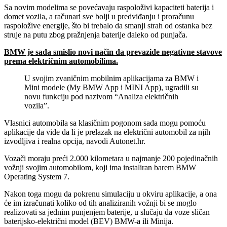
Sa novim modelima se povećavaju raspoloživi kapaciteti baterija i
domet vozila, a računari sve bolji u predviđanju i proračunu
raspoložive energije, što bi trebalo da smanji strah od ostanka bez
struje na putu zbog pražnjenja baterije daleko od punjača.
BMW je sada smislio novi način da prevaziđe negativne stavove
prema električnim automobilima.
U svojim zvaničnim mobilnim aplikacijama za BMW i
Mini modele (My BMW App i MINI App), ugradili su
novu funkciju pod nazivom “Analiza električnih
vozila”.
Vlasnici automobila sa klasičnim pogonom sada mogu pomoću
aplikacije da vide da li je prelazak na električni automobil za njih
izvodljiva i realna opcija, navodi Autonet.hr.
Vozači moraju preći 2.000 kilometara u najmanje 200 pojedinačnih
vožnji svojim automobilom, koji ima instaliran barem BMW
Operating System 7.
Nakon toga mogu da pokrenu simulaciju u okviru aplikacije, a ona
će im izračunati koliko od tih analiziranih vožnji bi se moglo
realizovati sa jednim punjenjem baterije, u slučaju da voze sličan
baterijsko-električni model (BEV) BMW-a ili Minija.