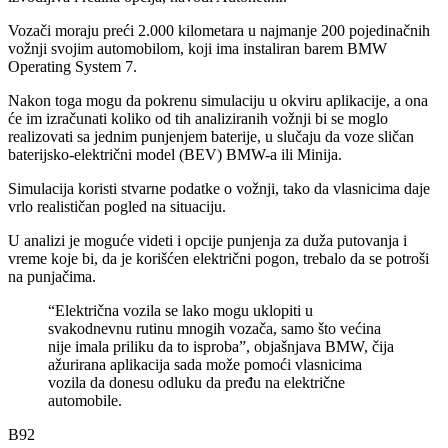
Vozači moraju preći 2.000 kilometara u najmanje 200 pojedinačnih
vožnji svojim automobilom, koji ima instaliran barem BMW
Operating System 7.
Nakon toga mogu da pokrenu simulaciju u okviru aplikacije, a ona
će im izračunati koliko od tih analiziranih vožnji bi se moglo
realizovati sa jednim punjenjem baterije, u slučaju da voze sličan
baterijsko-električni model (BEV) BMW-a ili Minija.
Simulacija koristi stvarne podatke o vožnji, tako da vlasnicima daje
vrlo realističan pogled na situaciju.
U analizi je moguće videti i opcije punjenja za duža putovanja i
vreme koje bi, da je korišćen električni pogon, trebalo da se potroši
na punjačima.
“Električna vozila se lako mogu uklopiti u
svakodnevnu rutinu mnogih vozača, samo što većina
nije imala priliku da to isproba”, objašnjava BMW, čija
ažurirana aplikacija sada može pomoći vlasnicima
vozila da donesu odluku da pređu na električne
automobile.
B92