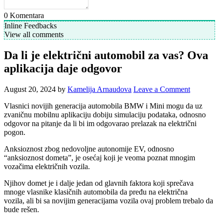
0
Komentara
Inline Feedbacks
View all comments
Da li je električni automobil za vas? Ova
aplikacija daje odgovor
August 20, 2024
by
Kamelija Arnaudova
Leave a Comment
Vlasnici novijih generacija automobila BMW i Mini mogu da uz
zvaničnu mobilnu aplikaciju dobiju simulaciju podataka, odnosno
odgovor na pitanje da li bi im odgovarao prelazak na električni
pogon.
Anksioznost zbog nedovoljne autonomije EV, odnosno
“anksioznost dometa”, je osećaj koji je veoma poznat mnogim
vozačima električnih vozila.
Njihov domet je i dalje jedan od glavnih faktora koji sprečava
mnoge vlasnike klasičnih automobila da pređu na električna
vozila, ali bi sa novijim generacijama vozila ovaj problem trebalo da
bude rešen.