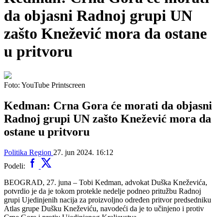
da objasni Radnoj grupi UN
zašto Knežević mora da ostane
u pritvoru
Foto: YouTube Printscreen
Kedman: Crna Gora će morati da objasni
Radnoj grupi UN zašto Knežević mora da
ostane u pritvoru
Politika
Region
27. jun 2024. 16:12
Podeli:
BEOGRAD, 27. juna – Tobi Kedman, advokat Duška Kneževića,
potvrdio je da je tokom protekle nedelje podneo pritužbu Radnoj
grupi Ujedinjenih nacija za proizvoljno određen pritvor predsedniku
Atlas grupe Dušku Kneževiću, navodeći da je to učinjeno i protiv