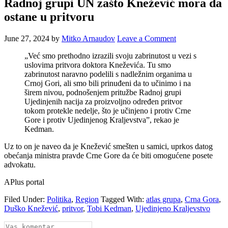
Radnoj grupi UN zašto Knežević mora da
ostane u pritvoru
June 27, 2024
by
Mitko Arnaudov
Leave a Comment
„Već smo prethodno izrazili svoju zabrinutost u vezi s
uslovima pritvora doktora Kneževića. Tu smo
zabrinutost naravno podelili s nadležnim organima u
Crnoj Gori, ali smo bili prinuđeni da to učinimo i na
širem nivou, podnošenjem pritužbe Radnoj grupi
Ujedinjenih nacija za proizvoljno određen pritvor
tokom protekle nedelje, što je učinjeno i protiv Crne
Gore i protiv Ujedinjenog Kraljevstva”, rekao je
Kedman.
Uz to on je naveo da je Knežević smešten u samici, uprkos datog
obećanja ministra pravde Crne Gore da će biti omogućene posete
advokatu.
APlus portal
Filed Under:
Politika
,
Region
Tagged With:
atlas grupa
,
Crna Gora
,
Duško Knežević
,
pritvor
,
Tobi Kedman
,
Ujedinjeno Kraljevstvo