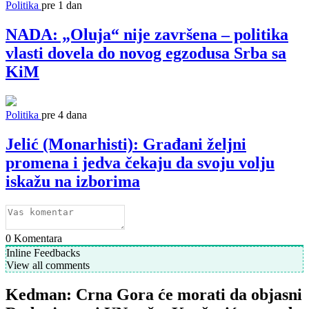
Politika
pre 1 dan
NADA: „Oluja“ nije završena – politika
vlasti dovela do novog egzodusa Srba sa
KiM
Politika
pre 4 dana
Jelić (Monarhisti): Građani željni
promena i jedva čekaju da svoju volju
iskažu na izborima
0
Komentara
Inline Feedbacks
View all comments
Kedman: Crna Gora će morati da objasni