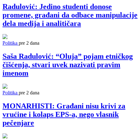
Radulović: Jedino studenti donose
promene, građani da odbace manipulacije
dela medija i analitičara
Politika
pre 2 dana
Saša Radulović: “Oluja” pojam etničkog
čišćenja, stvari uvek nazivati pravim
imenom
Politika
pre 2 dana
MONARHISTI: Građani nisu krivi za
vrućine i kolaps EPS-a, nego vlasnik
pečenjare