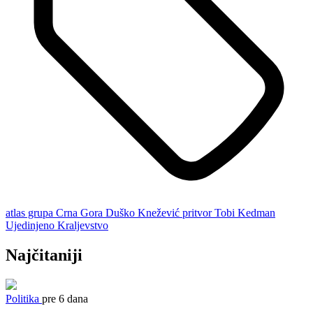
atlas grupa
Crna Gora
Duško Knežević
pritvor
Tobi Kedman
Ujedinjeno Kraljevstvo
Najčitaniji
Politika
pre 6 dana