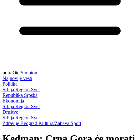
potražite
Simptom...
Najnovije vesti
Politika
Srbija
Region
Svet
Republika Srpska
Ekonomija
Srbija
Region
Svet
Društvo
Srbija
Region
Svet
Zdravlje
Beograd
Kultura/Zabava
Sport
Kedman: Crna Gora će morati