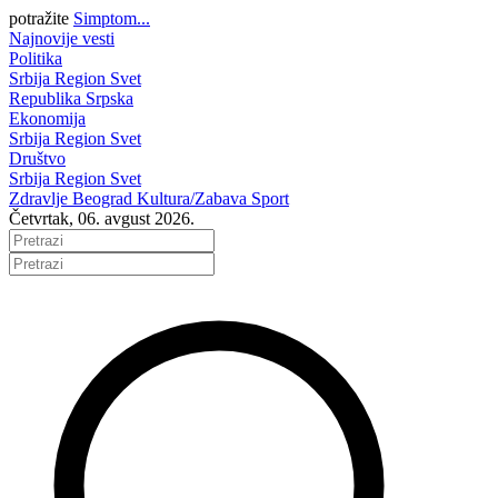
potražite
Simptom...
Najnovije vesti
Politika
Srbija
Region
Svet
Republika Srpska
Ekonomija
Srbija
Region
Svet
Društvo
Srbija
Region
Svet
Zdravlje
Beograd
Kultura/Zabava
Sport
Četvrtak, 06. avgust 2026.