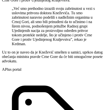
Crne Gore i protiv Ujedinjenog Kraljevstva.
„Već smo prethodno izrazili svoju zabrinutost u vezi s
uslovima pritvora doktora Kneževića. Tu smo
zabrinutost naravno podelili s nadležnim organima u
Crnoj Gori, ali smo bili prinuđeni da to učinimo i na
širem nivou, podnošenjem pritužbe Radnoj grupi
Ujedinjenih nacija za proizvoljno određen pritvor
tokom protekle nedelje, što je učinjeno i protiv Crne
Gore i protiv Ujedinjenog Kraljevstva”, rekao je
Kedman.
Uz to on je naveo da je Knežević smešten u samici, uprkos datog
obećanja ministra pravde Crne Gore da će biti omogućene posete
advokatu.
APlus portal