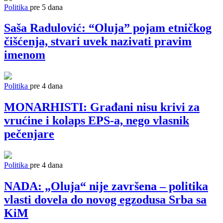
Politika
pre 5 dana
Saša Radulović: “Oluja” pojam etničkog
čišćenja, stvari uvek nazivati pravim
imenom
Politika
pre 4 dana
MONARHISTI: Građani nisu krivi za
vrućine i kolaps EPS-a, nego vlasnik
pečenjare
Politika
pre 4 dana
NADA: „Oluja“ nije završena – politika
vlasti dovela do novog egzodusa Srba sa
KiM