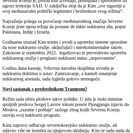
Severna Koreja je, prema tom izveštaju, poboljšala i sposobnost da
ugrozi teritoriju SAD. U zaključku stoji da je Kim „sve sigurniji u
svoj međunarodni politički legitimitet i bezbednost svog režima“.
Najvažnija poluga za povećanje međunarodnog značaja Severne
Koreje jeste njena težnja da postane de fakto nuklearna sila, poput
Pakistana, Indije i Izraela.
Godinama unazad Kim testira i uvodi u upotrebu sisteme sposobne
da nose nuklearno oružje, uključujući i interkontinentalne rakete.
Zakonom iz septembra 2022. legalizovao je preventivnu upotrebu
nuklearnog oružja i proglasio nuklearni status „nepovratnim“.
Godinu dana kasnije, Vrhovna narodna skupština uvrstila je
nuklearnu doktrinu u ustav. Zamrzavanje, a kamoli smanjenje
nuklearnog arsenala, sada izgleda gotovo nemoguće.
Novi sastanak s predsednikom Trampom?
Režim sada ubira plodove takve politike. U julu je ruski ministar
spoljnih poslova Sergej Lavrov tokom posete Pjongjangu izjavio da
Moskva „razume i poštuje“ razloge zbog kojih Severna Koreja
razvija svoj nuklearni program.
Kina zapravo odbacuje severnokorejsko nuklearno oružje, ali
odavno više ne insistira na njegovom ukidanju. Kim se sada nada da