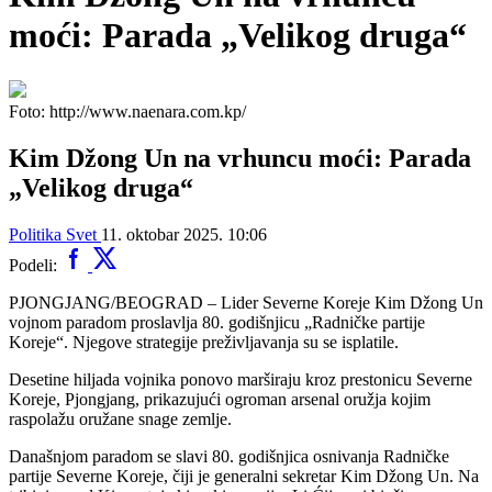
moći: Parada „Velikog druga“
Foto: http://www.naenara.com.kp/
Kim Džong Un na vrhuncu moći: Parada
„Velikog druga“
Politika
Svet
11. oktobar 2025. 10:06
Podeli:
PJONGJANG/BEOGRAD – Lider Severne Koreje Kim Džong Un
vojnom paradom proslavlja 80. godišnjicu „Radničke partije
Koreje“. Njegove strategije preživljavanja su se isplatile.
Desetine hiljada vojnika ponovo marširaju kroz prestonicu Severne
Koreje, Pjongjang, prikazujući ogroman arsenal oružja kojim
raspolažu oružane snage zemlje.
Današnjom paradom se slavi 80. godišnjica osnivanja Radničke
partije Severne Koreje, čiji je generalni sekretar Kim Džong Un. Na