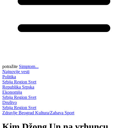
potražite
Simptom...
Najnovije vesti
Politika
Srbija
Region
Svet
Republika Srpska
Ekonomija
Srbija
Region
Svet
Društvo
Srbija
Region
Svet
Zdravlje
Beograd
Kultura/Zabava
Sport
Kim Džong Un na vrhuncu