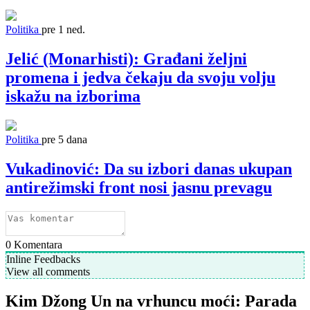
Politika
pre 1 ned.
Jelić (Monarhisti): Građani željni
promena i jedva čekaju da svoju volju
iskažu na izborima
Politika
pre 5 dana
Vukadinović: Da su izbori danas ukupan
antirežimski front nosi jasnu prevagu
0
Komentara
Inline Feedbacks
View all comments
Kim Džong Un na vrhuncu moći: Parada