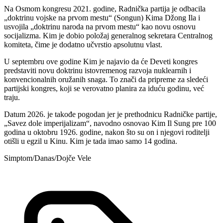
Na Osmom kongresu 2021. godine, Radnička partija je odbacila
„doktrinu vojske na prvom mestu“ (Songun) Kima Džong Ila i
usvojila „doktrinu naroda na prvom mestu“ kao novu osnovu
socijalizma. Kim je dobio položaj generalnog sekretara Centralnog
komiteta, čime je dodatno učvrstio apsolutnu vlast.
U septembru ove godine Kim je najavio da će Deveti kongres
predstaviti novu doktrinu istovremenog razvoja nuklearnih i
konvencionalnih oružanih snaga. To znači da pripreme za sledeći
partijski kongres, koji se verovatno planira za iduću godinu, već
traju.
Datum 2026. je takođe pogodan jer je prethodnicu Radničke partije,
„Savez dole imperijalizam“, navodno osnovao Kim Il Sung pre 100
godina u oktobru 1926. godine, nakon što su on i njegovi roditelji
otišli u egzil u Kinu. Kim je tada imao samo 14 godina.
Simptom/Danas/Dojče Vele