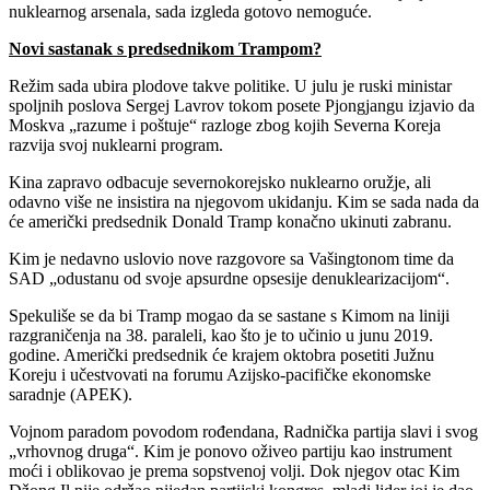
nuklearnog arsenala, sada izgleda gotovo nemoguće.
Novi sastanak s predsednikom Trampom?
Režim sada ubira plodove takve politike. U julu je ruski ministar
spoljnih poslova Sergej Lavrov tokom posete Pjongjangu izjavio da
Moskva „razume i poštuje“ razloge zbog kojih Severna Koreja
razvija svoj nuklearni program.
Kina zapravo odbacuje severnokorejsko nuklearno oružje, ali
odavno više ne insistira na njegovom ukidanju. Kim se sada nada da
će američki predsednik Donald Tramp konačno ukinuti zabranu.
Kim je nedavno uslovio nove razgovore sa Vašingtonom time da
SAD „odustanu od svoje apsurdne opsesije denuklearizacijom“.
Spekuliše se da bi Tramp mogao da se sastane s Kimom na liniji
razgraničenja na 38. paraleli, kao što je to učinio u junu 2019.
godine. Američki predsednik će krajem oktobra posetiti Južnu
Koreju i učestvovati na forumu Azijsko-pacifičke ekonomske
saradnje (APEK).
Vojnom paradom povodom rođendana, Radnička partija slavi i svog
„vrhovnog druga“. Kim je ponovo oživeo partiju kao instrument
moći i oblikovao je prema sopstvenoj volji. Dok njegov otac Kim