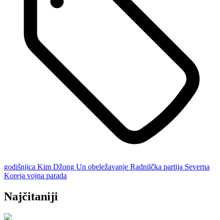
godišnjica
Kim Džong Un
obeležavanje
Radnilčka partija
Severna
Koreja
vojna parada
Najčitaniji