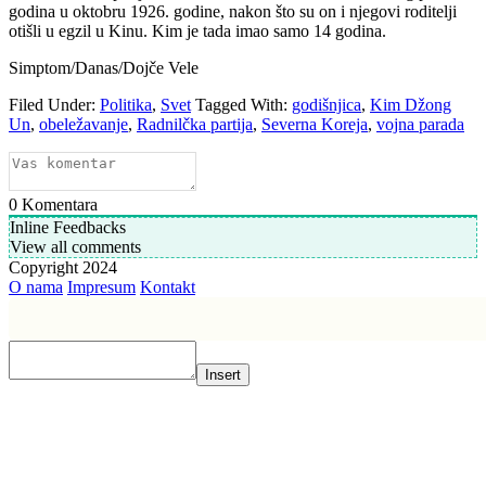
godina u oktobru 1926. godine, nakon što su on i njegovi roditelji
otišli u egzil u Kinu. Kim je tada imao samo 14 godina.
Simptom/Danas/Dojče Vele
Filed Under:
Politika
,
Svet
Tagged With:
godišnjica
,
Kim Džong
Un
,
obeležavanje
,
Radnilčka partija
,
Severna Koreja
,
vojna parada
0
Komentara
Inline Feedbacks
View all comments
Copyright 2024
O nama
Impresum
Kontakt
Insert