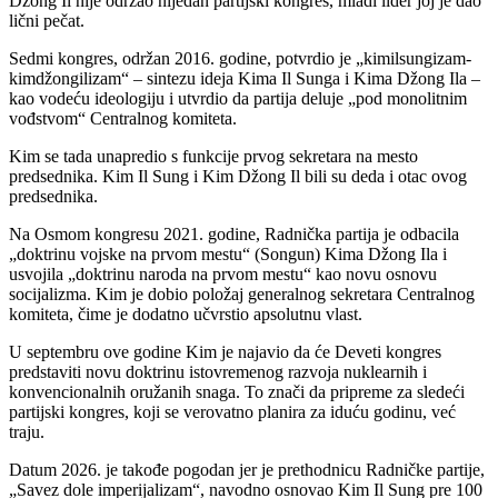
Džong Il nije održao nijedan partijski kongres, mladi lider joj je dao
lični pečat.
Sedmi kongres, održan 2016. godine, potvrdio je „kimilsungizam-
kimdžongilizam“ – sintezu ideja Kima Il Sunga i Kima Džong Ila –
kao vodeću ideologiju i utvrdio da partija deluje „pod monolitnim
vođstvom“ Centralnog komiteta.
Kim se tada unapredio s funkcije prvog sekretara na mesto
predsednika. Kim Il Sung i Kim Džong Il bili su deda i otac ovog
predsednika.
Na Osmom kongresu 2021. godine, Radnička partija je odbacila
„doktrinu vojske na prvom mestu“ (Songun) Kima Džong Ila i
usvojila „doktrinu naroda na prvom mestu“ kao novu osnovu
socijalizma. Kim je dobio položaj generalnog sekretara Centralnog
komiteta, čime je dodatno učvrstio apsolutnu vlast.
U septembru ove godine Kim je najavio da će Deveti kongres
predstaviti novu doktrinu istovremenog razvoja nuklearnih i
konvencionalnih oružanih snaga. To znači da pripreme za sledeći
partijski kongres, koji se verovatno planira za iduću godinu, već
traju.
Datum 2026. je takođe pogodan jer je prethodnicu Radničke partije,
„Savez dole imperijalizam“, navodno osnovao Kim Il Sung pre 100