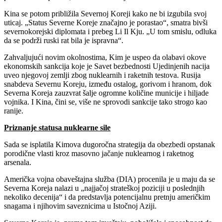
Kina se potom približila Severnoj Koreji kako ne bi izgubila svoj
uticaj. „Status Severne Koreje značajno je porastao“, smatra bivši
severnokorejski diplomata i prebeg Li Il Kju. „U tom smislu, odluka
da se podrži ruski rat bila je ispravna“.
Zahvaljujući novim okolnostima, Kim je uspeo da olabavi okove
ekonomskih sankcija koje je Savet bezbednosti Ujedinjenih nacija
uveo njegovoj zemlji zbog nuklearnih i raketnih testova. Rusija
snabdeva Severnu Koreju, između ostalog, gorivom i hranom, dok
Severna Koreja zauzvrat šalje ogromne količine municije i hiljade
vojnika. I Kina, čini se, više ne sprovodi sankcije tako strogo kao
ranije.
Priznanje statusa nuklearne sile
Sada se isplatila Kimova dugoročna strategija da obezbedi opstanak
porodične vlasti kroz masovno jačanje nuklearnog i raketnog
arsenala.
Američka vojna obaveštajna služba (DIA) procenila je u maju da se
Severna Koreja nalazi u „najjačoj strateškoj poziciji u poslednjih
nekoliko decenija“ i da predstavlja potencijalnu pretnju američkim
snagama i njihovim saveznicima u Istočnoj Aziji.