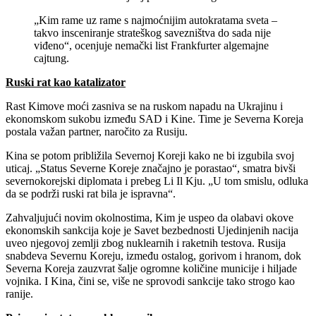
„Kim rame uz rame s najmoćnijim autokratama sveta –
takvo insceniranje strateškog savezništva do sada nije
viđeno“, ocenjuje nemački list Frankfurter algemajne
cajtung.
Ruski rat kao katalizator
Rast Kimove moći zasniva se na ruskom napadu na Ukrajinu i
ekonomskom sukobu između SAD i Kine. Time je Severna Koreja
postala važan partner, naročito za Rusiju.
Kina se potom približila Severnoj Koreji kako ne bi izgubila svoj
uticaj. „Status Severne Koreje značajno je porastao“, smatra bivši
severnokorejski diplomata i prebeg Li Il Kju. „U tom smislu, odluka
da se podrži ruski rat bila je ispravna“.
Zahvaljujući novim okolnostima, Kim je uspeo da olabavi okove
ekonomskih sankcija koje je Savet bezbednosti Ujedinjenih nacija
uveo njegovoj zemlji zbog nuklearnih i raketnih testova. Rusija
snabdeva Severnu Koreju, između ostalog, gorivom i hranom, dok
Severna Koreja zauzvrat šalje ogromne količine municije i hiljade
vojnika. I Kina, čini se, više ne sprovodi sankcije tako strogo kao
ranije.