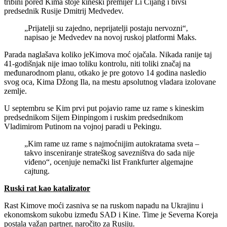
tribini pored Kima stoje kineski premijer Li Ćijang i bivši
predsednik Rusije Dmitrij Medvedev.
„Prijatelji su zajedno, neprijatelji postaju nervozni“,
napisao je Medvedev na novoj ruskoj platformi Maks.
Parada naglašava koliko jeKimova moć ojačala. Nikada ranije taj
41-godišnjak nije imao toliku kontrolu, niti toliki značaj na
međunarodnom planu, otkako je pre gotovo 14 godina nasledio
svog oca, Kima Džong Ila, na mestu apsolutnog vladara izolovane
zemlje.
U septembru se Kim prvi put pojavio rame uz rame s kineskim
predsednikom Sijem Đinpingom i ruskim predsednikom
Vladimirom Putinom na vojnoj paradi u Pekingu.
„Kim rame uz rame s najmoćnijim autokratama sveta –
takvo insceniranje strateškog savezništva do sada nije
viđeno“, ocenjuje nemački list Frankfurter algemajne
cajtung.
Ruski rat kao katalizator
Rast Kimove moći zasniva se na ruskom napadu na Ukrajinu i
ekonomskom sukobu između SAD i Kine. Time je Severna Koreja
postala važan partner, naročito za Rusiju.