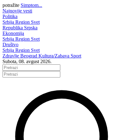
potražite
Simptom...
Najnovije vesti
Politika
Srbija
Region
Svet
Republika Srpska
Ekonomija
Srbija
Region
Svet
Društvo
Srbija
Region
Svet
Zdravlje
Beograd
Kultura/Zabava
Sport
Subota, 08. avgust 2026.