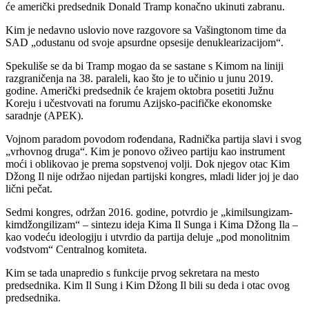
će američki predsednik Donald Tramp konačno ukinuti zabranu.
Kim je nedavno uslovio nove razgovore sa Vašingtonom time da
SAD „odustanu od svoje apsurdne opsesije denuklearizacijom“.
Spekuliše se da bi Tramp mogao da se sastane s Kimom na liniji
razgraničenja na 38. paraleli, kao što je to učinio u junu 2019.
godine. Američki predsednik će krajem oktobra posetiti Južnu
Koreju i učestvovati na forumu Azijsko-pacifičke ekonomske
saradnje (APEK).
Vojnom paradom povodom rođendana, Radnička partija slavi i svog
„vrhovnog druga“. Kim je ponovo oživeo partiju kao instrument
moći i oblikovao je prema sopstvenoj volji. Dok njegov otac Kim
Džong Il nije održao nijedan partijski kongres, mladi lider joj je dao
lični pečat.
Sedmi kongres, održan 2016. godine, potvrdio je „kimilsungizam-
kimdžongilizam“ – sintezu ideja Kima Il Sunga i Kima Džong Ila –
kao vodeću ideologiju i utvrdio da partija deluje „pod monolitnim
vođstvom“ Centralnog komiteta.
Kim se tada unapredio s funkcije prvog sekretara na mesto
predsednika. Kim Il Sung i Kim Džong Il bili su deda i otac ovog
predsednika.