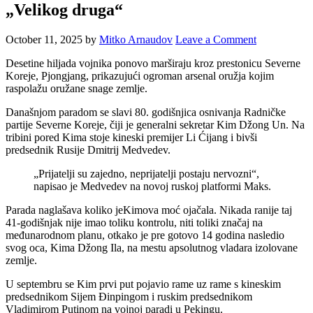
„Velikog druga“
October 11, 2025
by
Mitko Arnaudov
Leave a Comment
Desetine hiljada vojnika ponovo marširaju kroz prestonicu Severne
Koreje, Pjongjang, prikazujući ogroman arsenal oružja kojim
raspolažu oružane snage zemlje.
Današnjom paradom se slavi 80. godišnjica osnivanja Radničke
partije Severne Koreje, čiji je generalni sekretar Kim Džong Un. Na
tribini pored Kima stoje kineski premijer Li Ćijang i bivši
predsednik Rusije Dmitrij Medvedev.
„Prijatelji su zajedno, neprijatelji postaju nervozni“,
napisao je Medvedev na novoj ruskoj platformi Maks.
Parada naglašava koliko jeKimova moć ojačala. Nikada ranije taj
41-godišnjak nije imao toliku kontrolu, niti toliki značaj na
međunarodnom planu, otkako je pre gotovo 14 godina nasledio
svog oca, Kima Džong Ila, na mestu apsolutnog vladara izolovane
zemlje.
U septembru se Kim prvi put pojavio rame uz rame s kineskim
predsednikom Sijem Đinpingom i ruskim predsednikom
Vladimirom Putinom na vojnoj paradi u Pekingu.