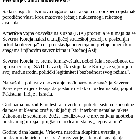
Priznanje statusa nuklearne sile
Sada se isplatila Kimova dugoročna strategija da obezbedi opstanak
porodične vlasti kroz masovno jačanje nuklearnog i raketnog
arsenala.
Američka vojna obaveštajna služba (DIA) procenila je u maju da se
Severna Koreja nalazi u „najjačoj strateškoj poziciji u poslednjih
nekoliko decenija“ i da predstavlja potencijalnu pretnju američkim
snagama i njihovim saveznicima u Istočnoj Aziji.
Severna Koreja je, prema tom izveštaju, poboljšala i sposobnost da
ugrozi teritoriju SAD. U zaključku stoji da je Kim „sve sigurniji u
svoj međunarodni politički legitimitet i bezbednost svog režima“.
Najvažnija poluga za povećanje međunarodnog značaja Severne
Koreje jeste njena težnja da postane de fakto nuklearna sila, poput
Pakistana, Indije i Izraela.
Godinama unazad Kim testira i uvodi u upotrebu sisteme sposobne
da nose nuklearno oružje, uključujući i interkontinentalne rakete.
Zakonom iz septembra 2022. legalizovao je preventivnu upotrebu
nuklearnog oružja i proglasio nuklearni status „nepovratnim“.
Godinu dana kasnije, Vrhovna narodna skupština uvrstila je
nuklearnu doktrinu u ustav. Zamrzavanje, a kamoli smanjenje