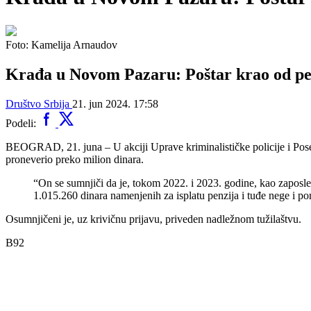
Foto: Kamelija Arnaudov
Krađa u Novom Pazaru: Poštar krao od pen
Društvo
Srbija
21. jun 2024. 17:58
Podeli:
BEOGRAD, 21. juna – U akciji Uprave kriminalističke policije i Poseb
proneverio preko milion dinara.
“On se sumnjiči da je, tokom 2022. i 2023. godine, kao zaposl
1.015.260 dinara namenjenih za isplatu penzija i tuđe nege i po
Osumnjičeni je, uz krivičnu prijavu, priveden nadležnom tužilaštvu.
B92