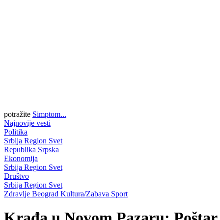
potražite
Simptom...
Najnovije vesti
Politika
Srbija
Region
Svet
Republika Srpska
Ekonomija
Srbija
Region
Svet
Društvo
Srbija
Region
Svet
Zdravlje
Beograd
Kultura/Zabava
Sport
Krađa u Novom Pazaru: Poštar k