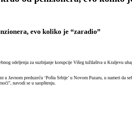
zionera, evo koliko je “zaradio”
nog odeljenja za suzbijanje korupcije Višeg tužilaštva u Kraljevu uha
eni u Javnom preduzeću ‘Pošta Srbije’ u Novom Pazaru, u nameri da sebi
moći”, navodi se u saopštenju.