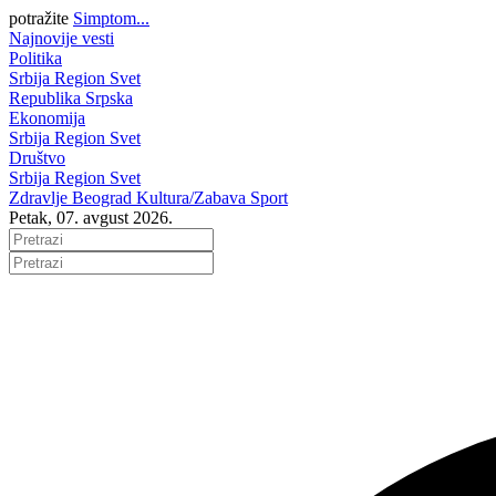
potražite
Simptom...
Najnovije vesti
Politika
Srbija
Region
Svet
Republika Srpska
Ekonomija
Srbija
Region
Svet
Društvo
Srbija
Region
Svet
Zdravlje
Beograd
Kultura/Zabava
Sport
Petak, 07. avgust 2026.