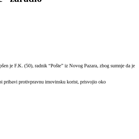
pšen je F.K. (50), radnik “Pošte” iz Novog Pazara, zbog sumnje da je
 pribavi protivpravnu imovinsku korist, prisvojio oko