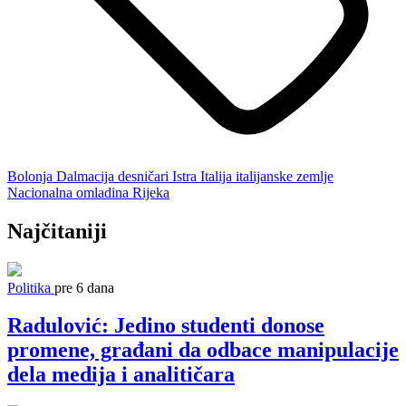
Bolonja
Dalmacija
desničari
Istra
Italija
italijanske zemlje
Nacionalna omladina
Rijeka
Najčitaniji
Politika
pre 6 dana
Radulović: Jedino studenti donose
promene, građani da odbace manipulacije
dela medija i analitičara