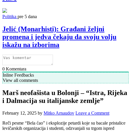
Politika
pre 5 dana
Jelić (Monarhisti): Građani željni
promena i jedva čekaju da svoju volju
iskažu na izborima
0
Komentara
Inline Feedbacks
View all comments
Marš neofašista u Bolonji – “Istra, Rijeka
i Dalmacija su italijanske zemlje”
February 12, 2025
by
Mitko Arnaudov
Leave a Comment
Reči pesme “Bela ćao” i eksplozije petardi koje su bacale pristalice
levičarskih organizacija i studenti, odzvanjali su trgom ispred