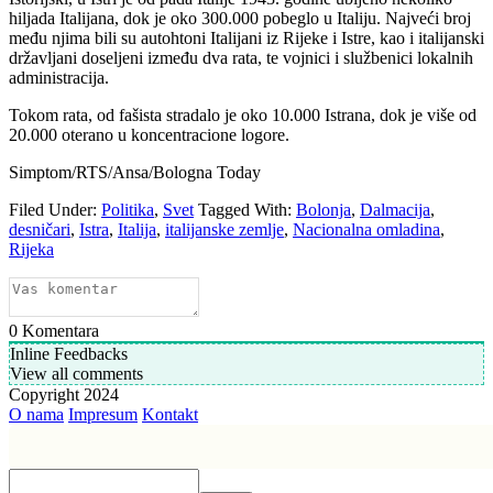
hiljada Italijana, dok je oko 300.000 pobeglo u Italiju. Najveći broj
među njima bili su autohtoni Italijani iz Rijeke i Istre, kao i italijanski
državljani doseljeni između dva rata, te vojnici i službenici lokalnih
administracija.
Tokom rata, od fašista stradalo je oko 10.000 Istrana, dok je više od
20.000 oterano u koncentracione logore.
Simptom/RTS/Ansa/Bologna Today
Filed Under:
Politika
,
Svet
Tagged With:
Bolonja
,
Dalmacija
,
desničari
,
Istra
,
Italija
,
italijanske zemlje
,
Nacionalna omladina
,
Rijeka
0
Komentara
Inline Feedbacks
View all comments
Copyright 2024
O nama
Impresum
Kontakt