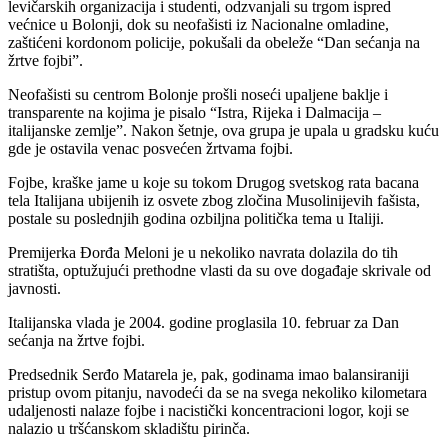
levičarskih organizacija i studenti, odzvanjali su trgom ispred
većnice u Bolonji, dok su neofašisti iz Nacionalne omladine,
zaštićeni kordonom policije, pokušali da obeleže “Dan sećanja na
žrtve fojbi”.
Neofašisti su centrom Bolonje prošli noseći upaljene baklje i
transparente na kojima je pisalo “Istra, Rijeka i Dalmacija –
italijanske zemlje”. Nakon šetnje, ova grupa je upala u gradsku kuću
gde je ostavila venac posvećen žrtvama fojbi.
Fojbe, kraške jame u koje su tokom Drugog svetskog rata bacana
tela Italijana ubijenih iz osvete zbog zločina Musolinijevih fašista,
postale su poslednjih godina ozbiljna politička tema u Italiji.
Premijerka Đorđa Meloni je u nekoliko navrata dolazila do tih
stratišta, optužujući prethodne vlasti da su ove događaje skrivale od
javnosti.
Italijanska vlada je 2004. godine proglasila 10. februar za Dan
sećanja na žrtve fojbi.
Predsednik Serđo Matarela je, pak, godinama imao balansiraniji
pristup ovom pitanju, navodeći da se na svega nekoliko kilometara
udaljenosti nalaze fojbe i nacistički koncentracioni logor, koji se
nalazio u tršćanskom skladištu pirinča.