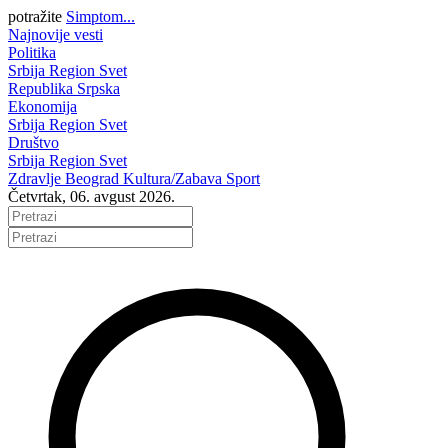
potražite
Simptom...
Najnovije vesti
Politika
Srbija
Region
Svet
Republika Srpska
Ekonomija
Srbija
Region
Svet
Društvo
Srbija
Region
Svet
Zdravlje
Beograd
Kultura/Zabava
Sport
Četvrtak, 06. avgust 2026.