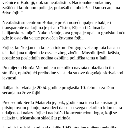
većnice u Bolonji, dok su neofašisti iz Nacionalne omladine,
zaštićeni kordonom policije, pokušali da obeleže “Dan sećanja na
žrtve fojbi”.
Neofašisti su centrom Bolonje prošli noseći upaljene baklje i
transparente na kojima je pisalo “Istra, Rijeka i Dalmacija –
italijanske zemlje”. Nakon šetnje, ova grupa je upala u gradsku kuću
gde je ostavila venac posvećen žrtvama fojbi.
Fojbe, kraške jame u koje su tokom Drugog svetskog rata bacana
tela Italijana ubijenih iz osvete zbog zločina Musolinijevih fašista,
postale su poslednjih godina ozbiljna politička tema u Italiji.
Premijerka Đorđa Meloni je u nekoliko navrata dolazila do tih
stratišta, optužujući prethodne vlasti da su ove događaje skrivale od
javnosti.
Italijanska vlada je 2004. godine proglasila 10. februar za Dan
sećanja na žrtve fojbi.
Predsednik Serđo Matarela je, pak, godinama imao balansiraniji
pristup ovom pitanju, navodeći da se na svega nekoliko kilometara
udaljenosti nalaze fojbe i nacistički koncentracioni logor, koji se
nalazio u tršćanskom skladištu pirinča.
Istorijski, u Istri je od pada Italije 1943. godine ubijeno nekoliko