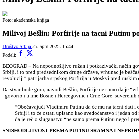
Foto: akademska knjiga
Milivoj Bešlin: Porfirije na tacni Putinu 
Društvo
Srbija
25. april 2025. 15:44
Podeli:
BEOGRAD –
Na nepodnošljivo ružan i potkazivački način gov
Srbiji, i to pred predsednikom druge države, vrhunac je beščašć
revoluciji” patrijarha srpskog Porfirija u Moskvi pred ruski
Da stvar bude gora, navodi Bešlin, Porfirije ne samo da je “v
“govorio i u ime Bosne i Hercegovine i Crne Gore, suverenih 
“Obećavajući Vladimiru Putinu da će mu na tacni dati i 
Srbiji i to će ostati upisano kao svedočanstvo i jedan od
da je reč o sluganstvu “ne samo prema Putinu nego i pre
SNISHODLJIVOST PREMA PUTINU SRAMNA I NEPRIH