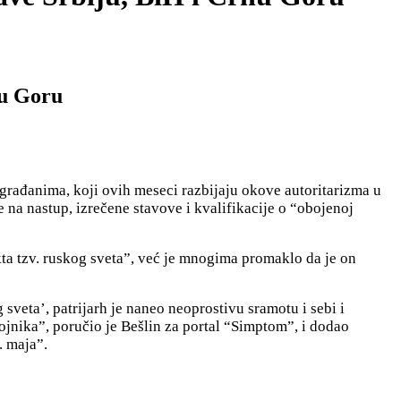
nu Goru
građanima, koji ovih meseci razbijaju okove autoritarizma u
e na nastup, izrečene stavove i kvalifikacije o “obojenoj
ekta tzv. ruskog sveta”, već je mnogima promaklo da je on
veta’, patrijarh je naneo neoprostivu sramotu i sebi i
tojnika”, poručio je Bešlin za portal “Simptom”, i dodao
. maja”.