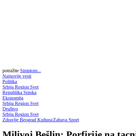
potražite
Simptom...
Najnovije vesti
Politika
Srbija
Region
Svet
Republika Srpska
Ekonomija
Srbija
Region
Svet
Društvo
Srbija
Region
Svet
Zdravlje
Beograd
Kultura/Zabava
Sport
Milivoj Bešlin: Porfirije na ta