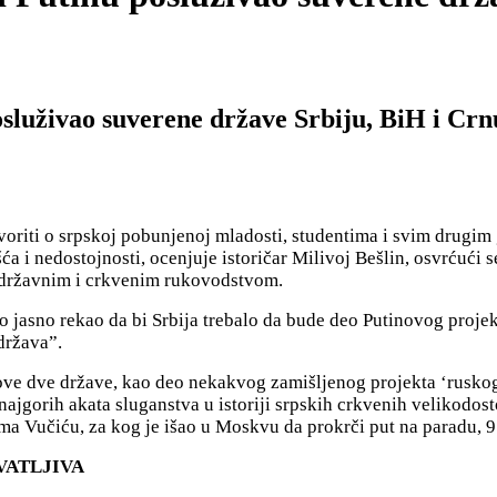
posluživao suverene države Srbiju, BiH i Cr
oriti o srpskoj pobunjenoj mladosti, studentima i svim drugim 
a i nedostojnosti, ocenjuje istoričar Milivoj Bešlin, osvrćući s
m državnim i crkvenim rukovodstvom.
rlo jasno rekao da bi Srbija trebalo da bude deo Putinovog proj
država”.
ove dve države, kao deo nekakvog zamišljenog projekta ‘ruskog s
 najgorih akata sluganstva u istoriji srpskih crkvenih velikodos
ma Vučiću, za kog je išao u Moskvu da prokrči put na paradu, 9
VATLJIVA