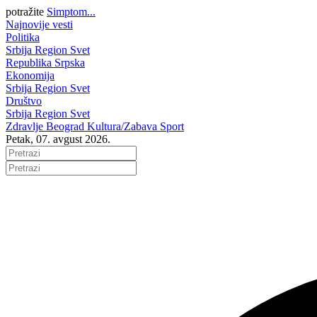
potražite
Simptom...
Najnovije vesti
Politika
Srbija
Region
Svet
Republika Srpska
Ekonomija
Srbija
Region
Svet
Društvo
Srbija
Region
Svet
Zdravlje
Beograd
Kultura/Zabava
Sport
Petak, 07. avgust 2026.