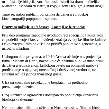
manifestacije biti prikazana francuska istorijska drama rediteljke
Maiwenn, “Madam di Bari”, u kojoj Džoni Dep igra glavnu ulogu.
Time se, niškoj publici nudi prilika da uživa u evropskoj
kinematografiji poptpuno besplatno.
Program počinje u 19 časova, i sastoji se iz tri dela:
Prvi deo programa započinje uvodnom reči specijalnog gosta, koji
će podeliti svoje iskustvo i viđenje značaja evropske filmske kulture,
i tako evropski film pokušati da približi publici svih generacija, a
naroičito mladima.
U drugom delu programa, u 19.10 časova očekuje nas projekcija
filma “Madam di Bari”, nakon koje će prisutna publika imati priliku
da uživa u jedinstvenom kritičkom osvrtu na pomenuti naslov i
prodiskutuje o njegovoj umetničkoj i društvenoj vrednosti, uz
završnu reč još jednog uvaženog gosta.
Ulaz na specijalnu projekciju je besplatan, uz prethodno
preuzimanje ulaznica.
Broj ulaznica je ograničen i dostupan do popunjenja kapaciteta
bioskopske dvorane.
Ne propustite priliku da uživate u Noći evropskog filma, u bioskopu