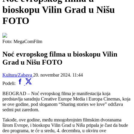
bioskopu Vilin Grad u Nišu
FOTO
Foto: MegaComFilm
Noć evropskog filma u bioskopu Vilin
Grad u Nišu FOTO
Kultura/Zabava
20. novembar 2024. 11:44
Podeli:
BEOGRAD – Noć evropskog filma je manifestacija koja
predstavlja saradnju Creative Europe Media i Europa Cinemas, koja
se ove godine, pod sloganom “Sharing stories we love” održava
sedmi put zaredom.
Takođe, ove godine, među mnogobrojnim filmskim dvoranama
širom Evrope, i bioskopu Vilin Grad u Nišu pripala je čast da bude
deo programa, te će u sredu, 4. decembra, u okviru ove