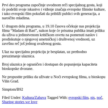
Prvi deo programa započinje uvodnom reči specijalnog gosta, koji
će podeliti svoje iskustvo i viđenje značaja evropske filmske kulture,
i tako evropski film pokušati da približi publici svih generacija, a
naroičito mladima.
U drugom delu programa, u 19.10 časova očekuje nas projekcija
filma “Madam di Bari”, nakon koje će prisutna publika imati priliku
da uživa u jedinstvenom kritičkom osvrtu na pomenuti naslov i
prodiskutuje o njegovoj umetničkoj i društvenoj vrednosti, uz
završnu reč još jednog uvaženog gosta.
Ulaz na specijalnu projekciju je besplatan, uz prethodno
preuzimanje ulaznica.
Broj ulaznica je ograničen i dostupan do popunjenja kapaciteta
bioskopske dvorane.
Ne propustite priliku da uživate u Noći evropskog filma, u bioskopu
Vilin Grad.
Simptom/B92
Filed Under:
Kultura/Zabava
Tagged With:
evropski film
,
nis
,
noč
,
Sharing stories we love