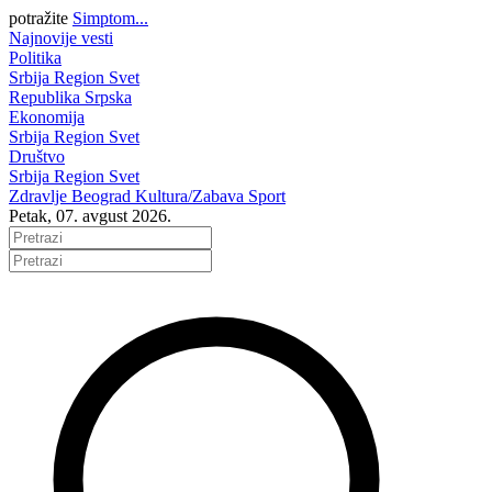
potražite
Simptom...
Najnovije vesti
Politika
Srbija
Region
Svet
Republika Srpska
Ekonomija
Srbija
Region
Svet
Društvo
Srbija
Region
Svet
Zdravlje
Beograd
Kultura/Zabava
Sport
Petak, 07. avgust 2026.