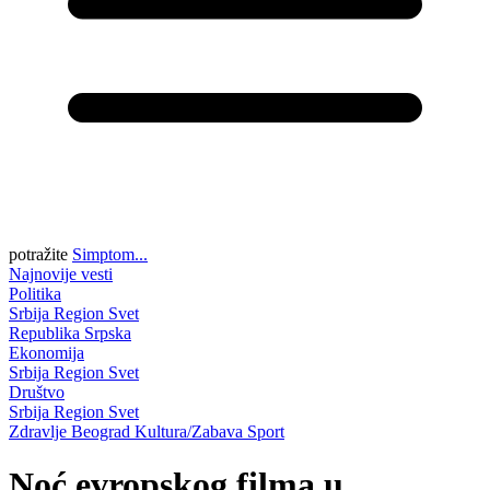
potražite
Simptom...
Najnovije vesti
Politika
Srbija
Region
Svet
Republika Srpska
Ekonomija
Srbija
Region
Svet
Društvo
Srbija
Region
Svet
Zdravlje
Beograd
Kultura/Zabava
Sport
Noć evropskog filma u