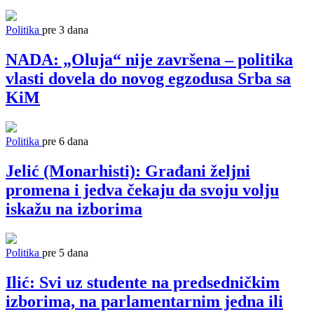
Politika
pre 3 dana
NADA: „Oluja“ nije završena – politika
vlasti dovela do novog egzodusa Srba sa
KiM
Politika
pre 6 dana
Jelić (Monarhisti): Građani željni
promena i jedva čekaju da svoju volju
iskažu na izborima
Politika
pre 5 dana
Ilić: Svi uz studente na predsedničkim
izborima, na parlamentarnim jedna ili