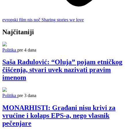
evropski film
nis
noč
Sharing stories we love
Najčitaniji
Politika
pre 4 dana
Saša Radulović: “Oluja” pojam etničkog
čišćenja, stvari uvek nazivati pravim
imenom
Politika
pre 3 dana
MONARHISTI: Građani nisu krivi za
vrućine i kolaps EPS-a, nego vlasnik
pečenjare