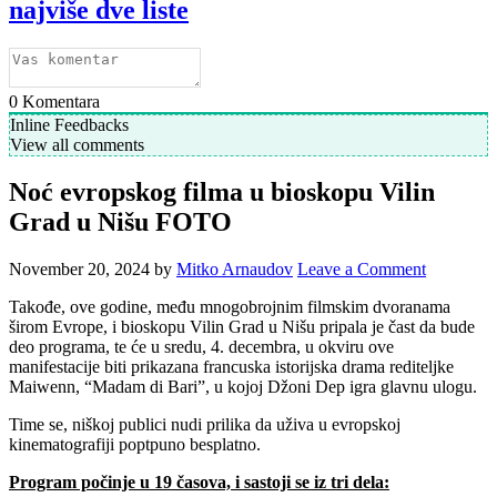
najviše dve liste
0
Komentara
Inline Feedbacks
View all comments
Noć evropskog filma u bioskopu Vilin
Grad u Nišu FOTO
November 20, 2024
by
Mitko Arnaudov
Leave a Comment
Takođe, ove godine, među mnogobrojnim filmskim dvoranama
širom Evrope, i bioskopu Vilin Grad u Nišu pripala je čast da bude
deo programa, te će u sredu, 4. decembra, u okviru ove
manifestacije biti prikazana francuska istorijska drama rediteljke
Maiwenn, “Madam di Bari”, u kojoj Džoni Dep igra glavnu ulogu.
Time se, niškoj publici nudi prilika da uživa u evropskoj
kinematografiji poptpuno besplatno.
Program počinje u 19 časova, i sastoji se iz tri dela: