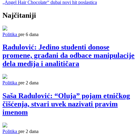
„Angel Hair Chocolate“
dubai
novi hit
poslastica
Najčitaniji
Politika
pre 6 dana
Radulović: Jedino studenti donose
promene, građani da odbace manipulacije
dela medija i analitičara
Politika
pre 2 dana
Saša Radulović: “Oluja” pojam etničkog
čišćenja, stvari uvek nazivati pravim
imenom
Politika
pre 2 dana