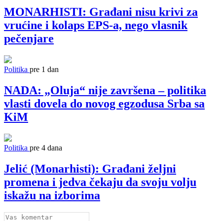
MONARHISTI: Građani nisu krivi za
vrućine i kolaps EPS-a, nego vlasnik
pečenjare
Politika
pre 1 dan
NADA: „Oluja“ nije završena – politika
vlasti dovela do novog egzodusa Srba sa
KiM
Politika
pre 4 dana
Jelić (Monarhisti): Građani željni
promena i jedva čekaju da svoju volju
iskažu na izborima