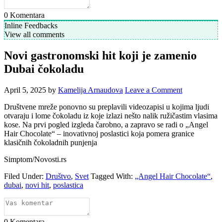
0
Komentara
Inline Feedbacks
View all comments
Novi gastronomski hit koji je zamenio
Dubai čokoladu
April 5, 2025
by
Kamelija Arnaudova
Leave a Comment
Društvene mreže ponovno su preplavili videozapisi u kojima ljudi
otvaraju i lome čokoladu iz koje izlazi nešto nalik ružičastim vlasima
kose. Na prvi pogled izgleda čarobno, a zapravo se radi o „Angel
Hair Chocolate“ – inovativnoj poslastici koja pomera granice
klasičnih čokoladnih punjenja
Simptom/Novosti.rs
Filed Under:
Društvo
,
Svet
Tagged With:
„Angel Hair Chocolate“
,
dubai
,
novi hit
,
poslastica
0
Komentara