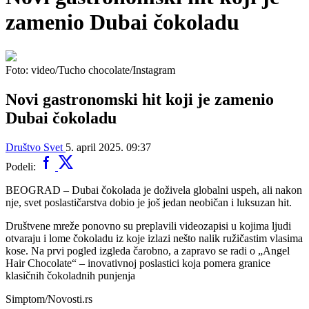
zamenio Dubai čokoladu
Foto: video/Tucho chocolate/Instagram
Novi gastronomski hit koji je zamenio
Dubai čokoladu
Društvo
Svet
5. april 2025. 09:37
Podeli:
BEOGRAD – Dubai čokolada je doživela globalni uspeh, ali nakon
nje, svet poslastičarstva dobio je još jedan neobičan i luksuzan hit.
Društvene mreže ponovno su preplavili videozapisi u kojima ljudi
otvaraju i lome čokoladu iz koje izlazi nešto nalik ružičastim vlasima
kose. Na prvi pogled izgleda čarobno, a zapravo se radi o „Angel
Hair Chocolate“ – inovativnoj poslastici koja pomera granice
klasičnih čokoladnih punjenja
Simptom/Novosti.rs