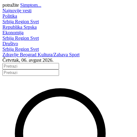
potražite
Simptom...
Najnovije vesti
Politika
Srbija
Region
Svet
Republika Srpska
Ekonomija
Srbija
Region
Svet
Društvo
Srbija
Region
Svet
Zdravlje
Beograd
Kultura/Zabava
Sport
Četvrtak, 06. avgust 2026.