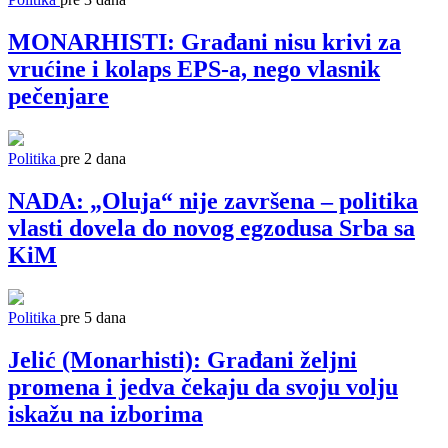
MONARHISTI: Građani nisu krivi za
vrućine i kolaps EPS-a, nego vlasnik
pečenjare
Politika
pre 2 dana
NADA: „Oluja“ nije završena – politika
vlasti dovela do novog egzodusa Srba sa
KiM
Politika
pre 5 dana
Jelić (Monarhisti): Građani željni
promena i jedva čekaju da svoju volju
iskažu na izborima