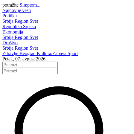
potražite
Simptom...
Najnovije vesti
Politika
Srbija
Region
Svet
Republika Srpska
Ekonomija
Srbija
Region
Svet
Društvo
Srbija
Region
Svet
Zdravlje
Beograd
Kultura/Zabava
Sport
Petak, 07. avgust 2026.