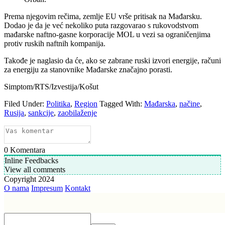
Prema njegovim rečima, zemlje EU vrše pritisak na Mađarsku.
Dodao je da je već nekoliko puta razgovarao s rukovodstvom
mađarske naftno-gasne korporacije MOL u vezi sa ograničenjima
protiv ruskih naftnih kompanija.
Takođe je naglasio da će, ako se zabrane ruski izvori energije, računi
za energiju za stanovnike Mađarske značajno porasti.
Simptom/RTS/Izvestija/Košut
Filed Under:
Politika
,
Region
Tagged With:
Mađarska
,
načine
,
Rusija
,
sankcije
,
zaobilaženje
0
Komentara
Inline Feedbacks
View all comments
Copyright 2024
O nama
Impresum
Kontakt