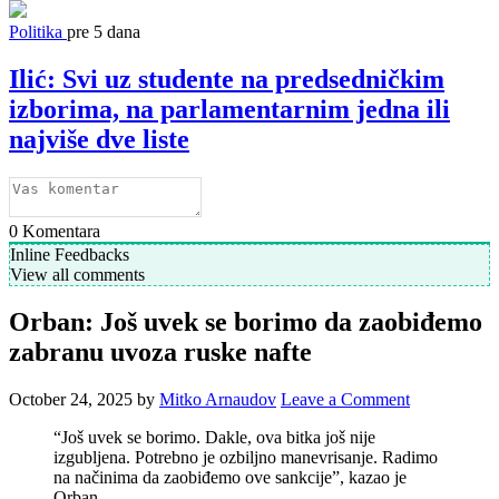
Politika
pre 5 dana
Ilić: Svi uz studente na predsedničkim
izborima, na parlamentarnim jedna ili
najviše dve liste
0
Komentara
Inline Feedbacks
View all comments
Orban: Još uvek se borimo da zaobiđemo
zabranu uvoza ruske nafte
October 24, 2025
by
Mitko Arnaudov
Leave a Comment
“Još uvek se borimo. Dakle, ova bitka još nije
izgubljena. Potrebno je ozbiljno manevrisanje. Radimo
na načinima da zaobiđemo ove sankcije”, kazao je
Orban.