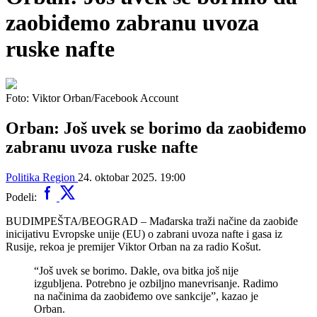
zaobiđemo zabranu uvoza
ruske nafte
Foto: Viktor Orban/Facebook Account
Orban: Još uvek se borimo da zaobiđemo
zabranu uvoza ruske nafte
Politika
Region
24. oktobar 2025. 19:00
Podeli:
BUDIMPEŠTA/BEOGRAD – Mađarska traži načine da zaobiđe
inicijativu Evropske unije (EU) o zabrani uvoza nafte i gasa iz
Rusije, rekoa je premijer Viktor Orban na za radio Košut.
“Još uvek se borimo. Dakle, ova bitka još nije
izgubljena. Potrebno je ozbiljno manevrisanje. Radimo
na načinima da zaobiđemo ove sankcije”, kazao je
Orban.