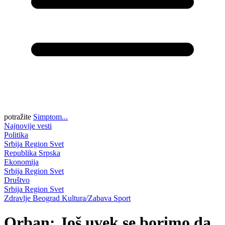
potražite
Simptom...
Najnovije vesti
Politika
Srbija
Region
Svet
Republika Srpska
Ekonomija
Srbija
Region
Svet
Društvo
Srbija
Region
Svet
Zdravlje
Beograd
Kultura/Zabava
Sport
Orban: Još uvek se borimo da