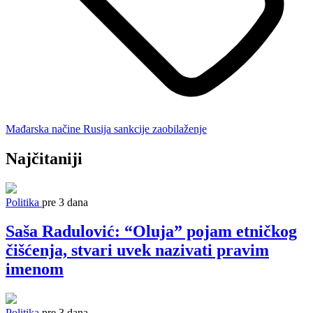
Mađarska
načine
Rusija
sankcije
zaobilaženje
Najčitaniji
Politika
pre 3 dana
Saša Radulović: “Oluja” pojam etničkog
čišćenja, stvari uvek nazivati pravim
imenom
Politika
pre 3 dana