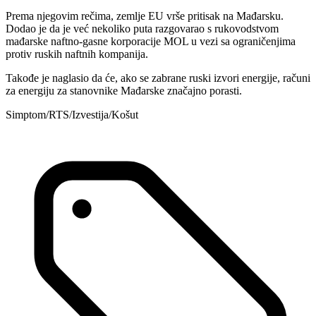
Prema njegovim rečima, zemlje EU vrše pritisak na Mađarsku.
Dodao je da je već nekoliko puta razgovarao s rukovodstvom
mađarske naftno-gasne korporacije MOL u vezi sa ograničenjima
protiv ruskih naftnih kompanija.
Takođe je naglasio da će, ako se zabrane ruski izvori energije, računi
za energiju za stanovnike Mađarske značajno porasti.
Simptom/RTS/Izvestija/Košut