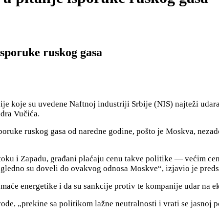
isporuke ruskog gasa
e koje su uvedene Naftnoj industriji Srbije (NIS) najteži udara
ndra Vučića.
 i isporuke ruskog gasa od naredne godine, pošto je Moskva, ne
stoku i Zapadu, građani plaćaju cenu takve politike — većim ce
očigledno su doveli do ovakvog odnosa Moskve“, izjavio je pred
maće energetike i da su sankcije protiv te kompanije udar na 
e, „prekine sa politikom lažne neutralnosti i vrati se jasnoj po