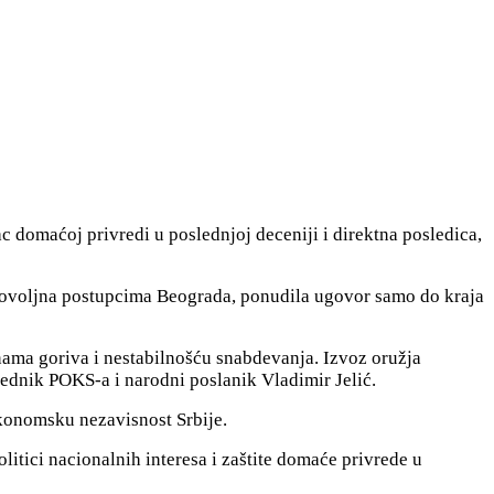
c domaćoj privredi u poslednjoj deceniji i direktna posledica,
zadovoljna postupcima Beograda, ponudila ugovor samo do kraja
nama goriva i nestabilnošću snabdevanja. Izvoz oružja
sednik POKS-a i narodni poslanik Vladimir Jelić.
ekonomsku nezavisnost Srbije.
litici nacionalnih interesa i zaštite domaće privrede u