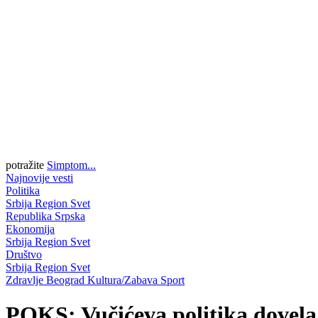
potražite
Simptom...
Najnovije vesti
Politika
Srbija
Region
Svet
Republika Srpska
Ekonomija
Srbija
Region
Svet
Društvo
Srbija
Region
Svet
Zdravlje
Beograd
Kultura/Zabava
Sport
POKS: Vučićeva politika dovela