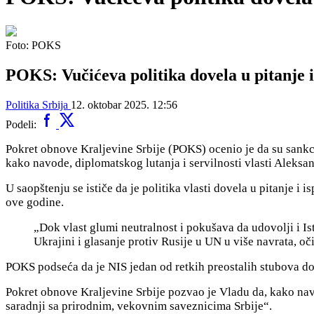
Foto: POKS
POKS: Vučićeva politika dovela u pitanje 
Politika
Srbija
12. oktobar 2025. 12:56
Podeli:
Pokret obnove Kraljevine Srbije (POKS) ocenio je da su sankcij
kako navode, diplomatskog lutanja i servilnosti vlasti Aleksa
U saopštenju se ističe da je politika vlasti dovela u pitanje
ove godine.
„Dok vlast glumi neutralnost i pokušava da udovolji i I
Ukrajini i glasanje protiv Rusije u UN u više navrata, 
POKS podseća da je NIS jedan od retkih preostalih stubova do
Pokret obnove Kraljevine Srbije pozvao je Vladu da, kako navod
saradnji sa prirodnim, vekovnim saveznicima Srbije“.