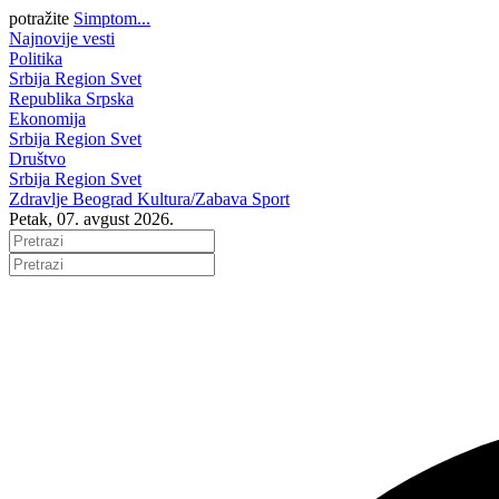
potražite
Simptom...
Najnovije vesti
Politika
Srbija
Region
Svet
Republika Srpska
Ekonomija
Srbija
Region
Svet
Društvo
Srbija
Region
Svet
Zdravlje
Beograd
Kultura/Zabava
Sport
Petak, 07. avgust 2026.