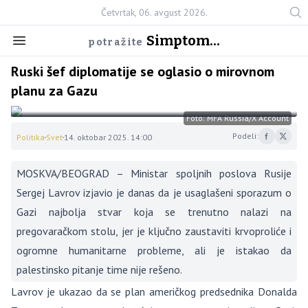
Četvrtak, 06. avgust 2026.
Simptom...
potražite
Ruski šef diplomatije se oglasio o mirovnom
planu za Gazu
Foto: MFA Russia/X Account
Podeli:
Politika
Svet
14. oktobar 2025. 14:00
MOSKVA/BEOGRAD – Ministar spoljnih poslova Rusije
Sergej Lavrov izjavio je danas da je usaglašeni sporazum o
Gazi najbolja stvar koja se trenutno nalazi na
pregovaračkom stolu, jer je ključno zaustaviti krvoproliće i
ogromne humanitarne probleme, ali je istakao da
palestinsko pitanje time nije rešeno.
Lavrov je ukazao da se plan američkog predsednika Donalda