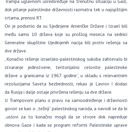
Trampa uglavnom usredsređuje na trenutnu situaciju u Gazi,
dok pitanje palestinske državnosti razmatra tek u najopštijim
crtama, prenosi RT.
On je podsetio da su Sjedinjene Američke Države i Izrael bili
među samo 10 država koje su prošlog meseca na sednici
Generalne skupštine Ujedinjenih nacija bili protiv rešenja sa
dve države.
„Konačno rešenje izraelsko-palestinskog sukoba zahtevalo bi
stvaranje jedinstvene, teritorijalno celovite palestinske
države u granicama iz 1967. godine“, u skladu s relevantnim
rezolucijama Saveta bezbednosti, rekao je Lavrov i dodao
da Rusija i dalje ostaje privržena rešenju sa dve države.
U Trampovom planu o pravu na samoodređenje i državnosti
govori se kao o „težnji“ palestinskog naroda, a navodi se da bi
„uslovi za to konačno mogli da se stvore dok napreduje
obnova Gaze i kada se program reformi Palestinske uprave