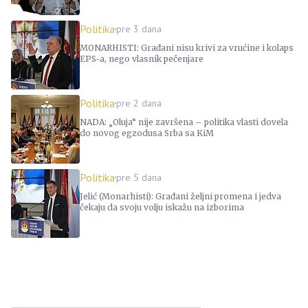
Politika
pre 3 dana
MONARHISTI: Građani nisu krivi za vrućine i kolaps
EPS-a, nego vlasnik pečenjare
Politika
pre 2 dana
NADA: „Oluja“ nije završena – politika vlasti dovela
do novog egzodusa Srba sa KiM
Politika
pre 5 dana
Jelić (Monarhisti): Građani željni promena i jedva
čekaju da svoju volju iskažu na izborima