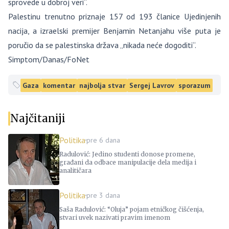
sprovede u dobroj veri“.
Palestinu trenutno priznaje 157 od 193 članice Ujedinjenih
nacija, a izraelski premijer Benjamin Netanjahu više puta je
poručio da se palestinska država „nikada neće dogoditi“.
Simptom/Danas/FoNet
Gaza
komentar
najbolja stvar
Sergej Lavrov
sporazum
Najčitaniji
Politika
pre 6 dana
Radulović: Jedino studenti donose promene,
građani da odbace manipulacije dela medija i
analitičara
Politika
pre 3 dana
Saša Radulović: “Oluja” pojam etničkog čišćenja,
stvari uvek nazivati pravim imenom