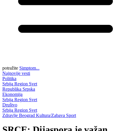
potražite
Simptom...
Najnovije vesti
Politika
Srbija
Region
Svet
Republika Srpska
Ekonomija
Srbija
Region
Svet
Društvo
Srbija
Region
Svet
Zdravlje
Beograd
Kultura/Zabava
Sport
SRCE: Dijaspora je važan