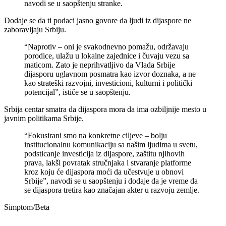
navodi se u saopštenju stranke.
Dodaje se da ti podaci jasno govore da ljudi iz dijaspore ne
zaboravljaju Srbiju.
“Naprotiv – oni je svakodnevno pomažu, održavaju
porodice, ulažu u lokalne zajednice i čuvaju vezu sa
maticom. Zato je neprihvatljivo da Vlada Srbije
dijasporu uglavnom posmatra kao izvor doznaka, a ne
kao strateški razvojni, investicioni, kulturni i politički
potencijal”, ističe se u saopštenju.
Srbija centar smatra da dijaspora mora da ima ozbiljnije mesto u
javnim politikama Srbije.
“Fokusirani smo na konkretne ciljeve – bolju
institucionalnu komunikaciju sa našim ljudima u svetu,
podsticanje investicija iz dijaspore, zaštitu njihovih
prava, lakši povratak stručnjaka i stvaranje platforme
kroz koju će dijaspora moći da učestvuje u obnovi
Srbije”, navodi se u saopštenju i dodaje da je vreme da
se dijaspora tretira kao značajan akter u razvoju zemlje.
Simptom/Beta