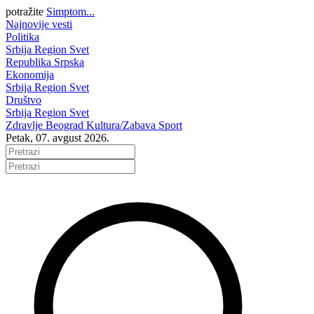
potražite
Simptom...
Najnovije vesti
Politika
Srbija
Region
Svet
Republika Srpska
Ekonomija
Srbija
Region
Svet
Društvo
Srbija
Region
Svet
Zdravlje
Beograd
Kultura/Zabava
Sport
Petak, 07. avgust 2026.