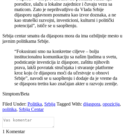
porodice, ulažu u lokalne zajednice i čuvaju vezu sa
maticom. Zato je neprihvatljivo da Vlada Srbije
dijasporu uglavnom posmatra kao izvor doznaka, a ne
kao strateški razvojni, investicioni, kulturni i politički
potencijal”, ističe se u saopštenju.
Srbija centar smatra da dijaspora mora da ima ozbiljnije mesto u
javnim politikama Srbije.
“Fokusirani smo na konkretne ciljeve – bolju
institucionalnu komunikaciju sa našim ljudima u svetu,
podsticanje investicija iz dijaspore, zaštitu njihovih
prava, lakši povratak stručnjaka i stvaranje platforme
kroz koju će dijaspora moći da učestvuje u obnovi
Srbije”, navodi se u saopštenju i dodaje da je vreme da
se dijaspora tretira kao značajan akter u razvoju zemlje.
Simptom/Beta
Filed Under:
Politika
,
Srbija
Tagged With:
dijaspora
,
opozicija
,
politika
,
Srbija Centar
1
Komentar