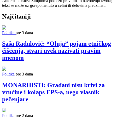
Autorski tekstovi Simptoma podležu pravilima o navođenju izvora;
tekst se može uz gorepomenuto u celini ili delovima preuzimati.
Najčitaniji
Politika
pre 3 dana
Saša Radulović: “Oluja” pojam etničkog
čišćenja, stvari uvek nazivati pravim
imenom
Politika
pre 3 dana
MONARHISTI: Građani nisu krivi za
vrućine i kolaps EPS-a, nego vlasnik
pečenjare
Politika
pre 2 dana