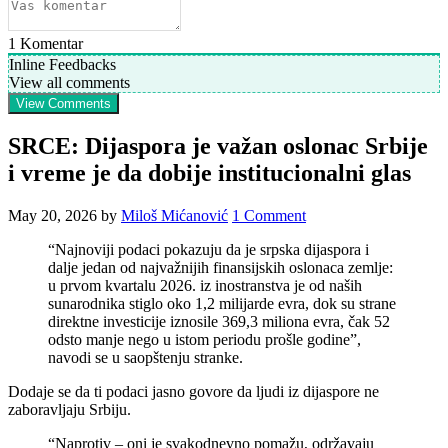
1
Komentar
Inline Feedbacks
View all comments
View Comments
SRCE: Dijaspora je važan oslonac Srbije
i vreme je da dobije institucionalni glas
May 20, 2026
by
Miloš Mićanović
1 Comment
“Najnoviji podaci pokazuju da je srpska dijaspora i
dalje jedan od najvažnijih finansijskih oslonaca zemlje:
u prvom kvartalu 2026. iz inostranstva je od naših
sunarodnika stiglo oko 1,2 milijarde evra, dok su strane
direktne investicije iznosile 369,3 miliona evra, čak 52
odsto manje nego u istom periodu prošle godine”,
navodi se u saopštenju stranke.
Dodaje se da ti podaci jasno govore da ljudi iz dijaspore ne
zaboravljaju Srbiju.
“Naprotiv – oni je svakodnevno pomažu, održavaju