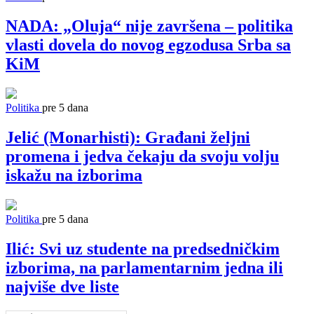
NADA: „Oluja“ nije završena – politika
vlasti dovela do novog egzodusa Srba sa
KiM
Politika
pre 5 dana
Jelić (Monarhisti): Građani željni
promena i jedva čekaju da svoju volju
iskažu na izborima
Politika
pre 5 dana
Ilić: Svi uz studente na predsedničkim
izborima, na parlamentarnim jedna ili
najviše dve liste