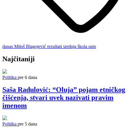
danas
Miloš Blagojević
rezultati
srednja škola
upis
Najčitaniji
Politika
pre 6 dana
Saša Radulović: “Oluja” pojam etničkog
čišćenja, stvari uvek nazivati pravim
imenom
Politika
pre 5 dana