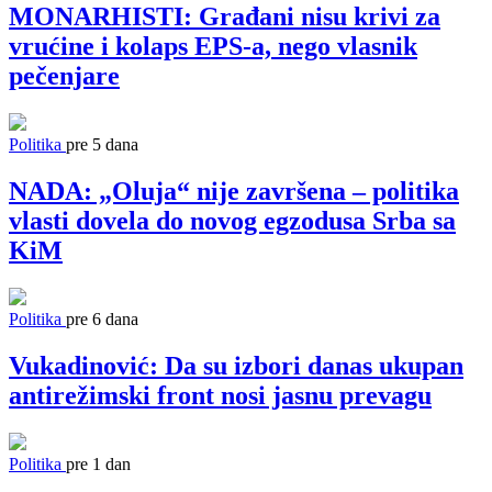
MONARHISTI: Građani nisu krivi za
vrućine i kolaps EPS-a, nego vlasnik
pečenjare
Politika
pre 5 dana
NADA: „Oluja“ nije završena – politika
vlasti dovela do novog egzodusa Srba sa
KiM
Politika
pre 6 dana
Vukadinović: Da su izbori danas ukupan
antirežimski front nosi jasnu prevagu
Politika
pre 1 dan