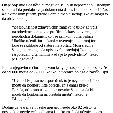
On je objasnio i da učenici mogu da se upišu neposredno u srednjim
školama i da predaju svoja dokumenta danas i sutra od 8 do 15 časa,
a elektronskim putem, preko Portala “Moja srednja škola” mogu to
da obave do 6. jula.
“Za ispunjenost zdravstvenih zahteva je uslov za upis
na određene obrazovne profile, a lekarsko uverenje je
nepohodan dokument koji se prilikom upisa prilaže.
Ukoliko učenik ima lekarsko uverenje u papirnoj formi
koje se razlikuje od statusa na Portalu Moja srednja
škola, potrebno je da upis izvrši u srednjoj školi gde je
raspoređen, u terminima kada je to predviđeno”, rekao
je Blagojević.
Prema njegovim rečima, u prvom krugu je raspodeljeno nešto više
od 59.000 mesta od 64.000 koliko je učenika polagalo završni ispit.
“Učenici koju su neraspoređeni, to je negde oko 1.500
mogu da podnesu liste opredeljenja danas preko
Portala, odnosno u svojim osnovnim školama da bi
mogli da konkurišu na prestala mesta”, rekao je
Blagojević.
Dodaje da je u prve tri želje upisano negde oko 82 odsto, taj
postotak je negde već godinama isti, što znači da učenici dobro