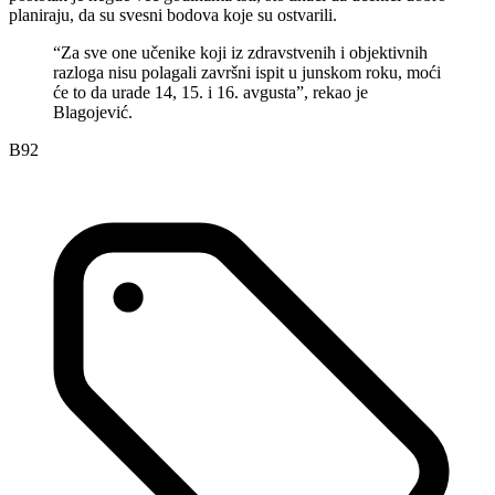
planiraju, da su svesni bodova koje su ostvarili.
“Za sve one učenike koji iz zdravstvenih i objektivnih
razloga nisu polagali završni ispit u junskom roku, moći
će to da urade 14, 15. i 16. avgusta”, rekao je
Blagojević.
B92