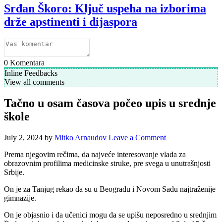
Srđan Škoro: Ključ uspeha na izborima
drže apstinenti i dijaspora
0
Komentara
Inline Feedbacks
View all comments
Tačno u osam časova počeo upis u srednje
škole
July 2, 2024
by
Mitko Arnaudov
Leave a Comment
Prema njegovim rečima, da najveće interesovanje vlada za
obrazovnim profilima medicinske struke, pre svega u unutrašnjosti
Srbije.
On je za Tanjug rekao da su u Beogradu i Novom Sadu najtraženije
gimnazije.
On je objasnio i da učenici mogu da se upišu neposredno u srednjim