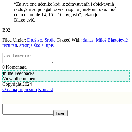
“Za sve one učenike koji iz zdravstvenih i objektivnih
razloga nisu polagali završni ispit u junskom roku, moći
će to da urade 14, 15. i 16. avgusta”, rekao je
Blagojević.
B92
Filed Under:
Društvo
,
Srbija
Tagged With:
danas
,
Miloš Blagojević
,
rezultati
,
srednja škola
,
upis
0
Komentara
Inline Feedbacks
View all comments
Copyright 2024
O nama
Impresum
Kontakt
Insert