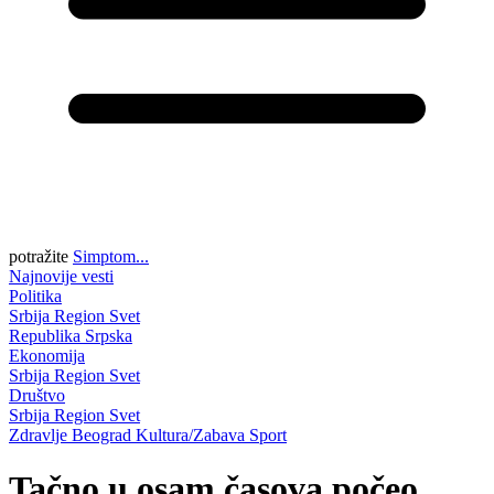
potražite
Simptom...
Najnovije vesti
Politika
Srbija
Region
Svet
Republika Srpska
Ekonomija
Srbija
Region
Svet
Društvo
Srbija
Region
Svet
Zdravlje
Beograd
Kultura/Zabava
Sport
Tačno u osam časova počeo