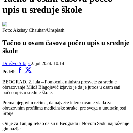
upis u srednje škole
Foto: Akshay Chauhan/Unsplash
Tačno u osam časova počeo upis u srednje
škole
Društvo
Srbija
2. jul 2024. 10:14
Podeli:
BEOGRAD, 2. jula – Pomoćnik ministra prosvete za srednje
obrazovanje Miloš Blagojević izjavio je da je jutros u osam sati
počeo upis u srednje škole.
Prema njegovim rečima, da najveće interesovanje vlada za
obrazovnim profilima medicinske struke, pre svega u unutrašnjosti
Srbije.
On je za Tanjug rekao da su u Beogradu i Novom Sadu najtraženije
gimnazije.