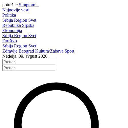
potražite
Simptom...
Najnovije vesti
Politika
Srbija
Region
Svet
Republika Srpska
Ekonomija
Srbija
Region
Svet
Društvo
Srbija
Region
Svet
Zdravlje
Beograd
Kultura/Zabava
Sport
Nedelja, 09. avgust 2026.