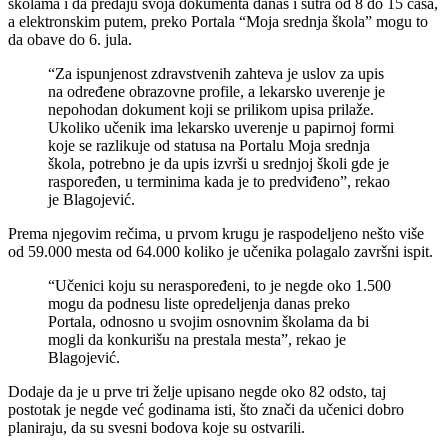
školama i da predaju svoja dokumenta danas i sutra od 8 do 15 časa,
a elektronskim putem, preko Portala “Moja srednja škola” mogu to
da obave do 6. jula.
“Za ispunjenost zdravstvenih zahteva je uslov za upis
na određene obrazovne profile, a lekarsko uverenje je
nepohodan dokument koji se prilikom upisa prilaže.
Ukoliko učenik ima lekarsko uverenje u papirnoj formi
koje se razlikuje od statusa na Portalu Moja srednja
škola, potrebno je da upis izvrši u srednjoj školi gde je
raspoređen, u terminima kada je to predviđeno”, rekao
je Blagojević.
Prema njegovim rečima, u prvom krugu je raspodeljeno nešto više
od 59.000 mesta od 64.000 koliko je učenika polagalo završni ispit.
“Učenici koju su neraspoređeni, to je negde oko 1.500
mogu da podnesu liste opredeljenja danas preko
Portala, odnosno u svojim osnovnim školama da bi
mogli da konkurišu na prestala mesta”, rekao je
Blagojević.
Dodaje da je u prve tri želje upisano negde oko 82 odsto, taj
postotak je negde već godinama isti, što znači da učenici dobro
planiraju, da su svesni bodova koje su ostvarili.