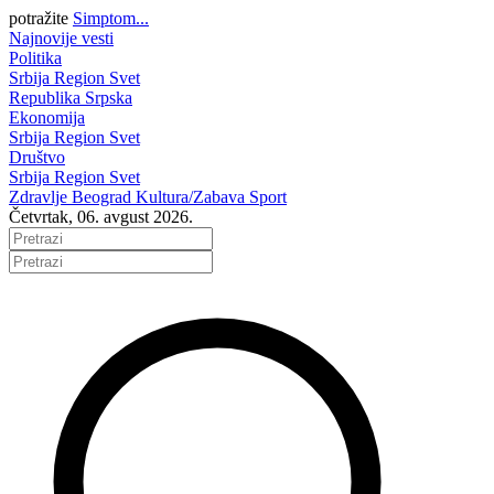
potražite
Simptom...
Najnovije vesti
Politika
Srbija
Region
Svet
Republika Srpska
Ekonomija
Srbija
Region
Svet
Društvo
Srbija
Region
Svet
Zdravlje
Beograd
Kultura/Zabava
Sport
Četvrtak, 06. avgust 2026.