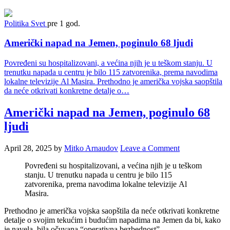
Politika
Svet
pre 1 god.
Američki napad na Jemen, poginulo 68 ljudi
Povređeni su hospitalizovani, a većina njih je u teškom stanju. U
trenutku napada u centru je bilo 115 zatvorenika, prema navodima
lokalne televizije Al Masira. Prethodno je američka vojska saopštila
da neće otkrivati konkretne detalje o…
Američki napad na Jemen, poginulo 68
ljudi
April 28, 2025
by
Mitko Arnaudov
Leave a Comment
Povređeni su hospitalizovani, a većina njih je u teškom
stanju. U trenutku napada u centru je bilo 115
zatvorenika, prema navodima lokalne televizije Al
Masira.
Prethodno je američka vojska saopštila da neće otkrivati konkretne
detalje o svojim tekućim i budućim napadima na Jemen da bi, kako
je navela, bila očuvana “operativna bezbednost”.