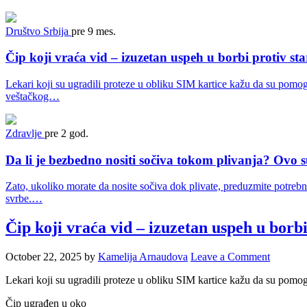
Društvo
Srbija
pre 9 mes.
Čip koji vraća vid – izuzetan uspeh u borbi protiv sta
Lekari koji su ugradili proteze u obliku SIM kartice kažu da su pomogl
veštačkog…
Zdravlje
pre 2 god.
Da li je bezbedno nositi sočiva tokom plivanja? Ovo 
Zato, ukoliko morate da nosite sočiva dok plivate, preduzmite potrebn
svrbe.…
Čip koji vraća vid – izuzetan uspeh u borbi
October 22, 2025
by
Kamelija Arnaudova
Leave a Comment
Lekari koji su ugradili proteze u obliku SIM kartice kažu da su pomogl
Čip ugrađen u oko