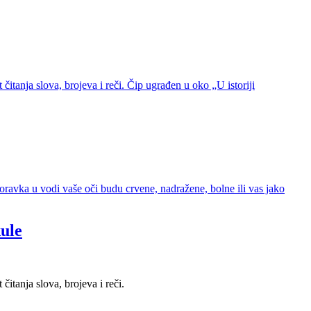
čitanja slova, brojeva i reči. Čip ugrađen u oko „U istoriji
boravka u vodi vaše oči budu crvene, nadražene, bolne ili vas jako
kule
itanja slova, brojeva i reči.