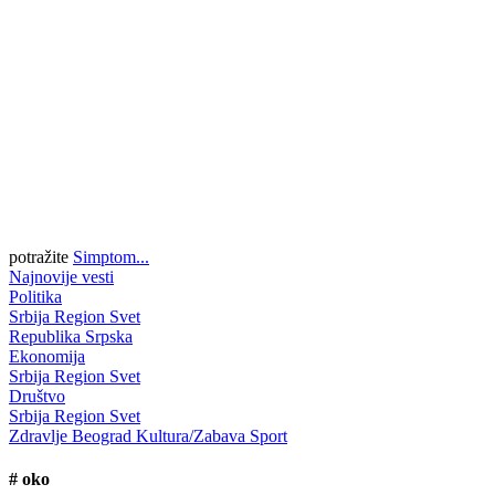
potražite
Simptom...
Najnovije vesti
Politika
Srbija
Region
Svet
Republika Srpska
Ekonomija
Srbija
Region
Svet
Društvo
Srbija
Region
Svet
Zdravlje
Beograd
Kultura/Zabava
Sport
#
oko