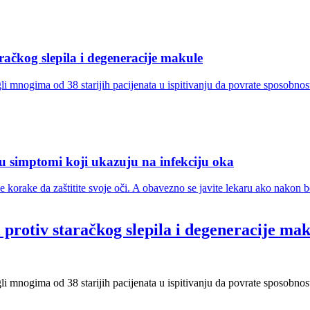
račkog slepila i degeneracije makule
i mnogima od 38 starijih pacijenata u ispitivanju da povrate sposobnost 
su simptomi koji ukazuju na infekciju oka
e korake da zaštitite svoje oči. A obavezno se javite lekaru ako nakon 
 protiv staračkog slepila i degeneracije ma
i mnogima od 38 starijih pacijenata u ispitivanju da povrate sposobnost č