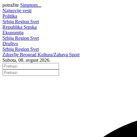
potražite
Simptom...
Najnovije vesti
Politika
Srbija
Region
Svet
Republika Srpska
Ekonomija
Srbija
Region
Svet
Društvo
Srbija
Region
Svet
Zdravlje
Beograd
Kultura/Zabava
Sport
Subota, 08. avgust 2026.