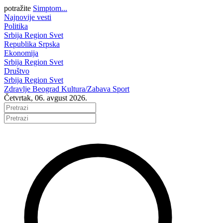
potražite
Simptom...
Najnovije vesti
Politika
Srbija
Region
Svet
Republika Srpska
Ekonomija
Srbija
Region
Svet
Društvo
Srbija
Region
Svet
Zdravlje
Beograd
Kultura/Zabava
Sport
Četvrtak, 06. avgust 2026.