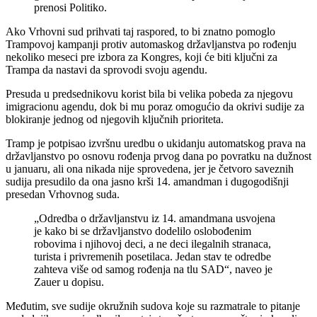
prenosi Politiko.
Ako Vrhovni sud prihvati taj raspored, to bi znatno pomoglo
Trampovoj kampanji protiv automaskog državljanstva po rođenju
nekoliko meseci pre izbora za Kongres, koji će biti ključni za
Trampa da nastavi da sprovodi svoju agendu.
Presuda u predsednikovu korist bila bi velika pobeda za njegovu
imigracionu agendu, dok bi mu poraz omogućio da okrivi sudije za
blokiranje jednog od njegovih ključnih prioriteta.
Tramp je potpisao izvršnu uredbu o ukidanju automatskog prava na
državljanstvo po osnovu rođenja prvog dana po povratku na dužnost
u januaru, ali ona nikada nije sprovedena, jer je četvoro saveznih
sudija presudilo da ona jasno krši 14. amandman i dugogodišnji
presedan Vrhovnog suda.
„Odredba o državljanstvu iz 14. amandmana usvojena
je kako bi se državljanstvo dodelilo oslobođenim
robovima i njihovoj deci, a ne deci ilegalnih stranaca,
turista i privremenih posetilaca. Jedan stav te odredbe
zahteva više od samog rođenja na tlu SAD“, naveo je
Zauer u dopisu.
Međutim, sve sudije okružnih sudova koje su razmatrale to pitanje