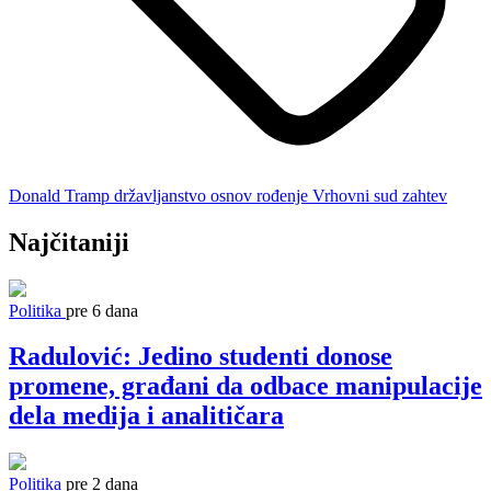
Donald Tramp
državljanstvo
osnov
rođenje
Vrhovni sud
zahtev
Najčitaniji
Politika
pre 6 dana
Radulović: Jedino studenti donose
promene, građani da odbace manipulacije
dela medija i analitičara
Politika
pre 2 dana