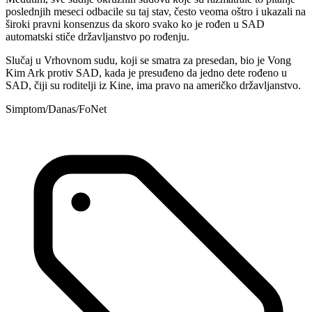
poslednjih meseci odbacile su taj stav, često veoma oštro i ukazali na
široki pravni konsenzus da skoro svako ko je rođen u SAD
automatski stiče državljanstvo po rođenju.
Slučaj u Vrhovnom sudu, koji se smatra za presedan, bio je Vong
Kim Ark protiv SAD, kada je presuđeno da jedno dete rođeno u
SAD, čiji su roditelji iz Kine, ima pravo na američko državljanstvo.
Simptom/Danas/FoNet