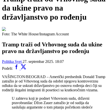
da ukine pravo na
državljanstvo po rođenju
Foto: The White House/Instagram Account
Tramp traži od Vrhovnog suda da ukine
pravo na državljanstvo po rođenju
Politika
Svet
27. septembar 2025. 18:07
Podeli:
VAŠINGTON/BEOGRAD – Američki predsednik Donald Tramp
zatražio je od Vrhovnog suda da odobri njegovu kontroverznu
odluku da se uskrati državljanstvo po osnovu rođenja deci čiji su
roditelji ilegalni imigranti ili posetioci sa kratkoročnim vizama.
U zahtevu koji je podnet Vrhovnom sudu, državni
pravobranilac Džon Zauer zatražio je od sudija da
saslušaju argumente o tom pitanju početkom sledeće