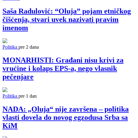
Saša Radulović: “Oluja” pojam etničkog
čišćenja, stvari uvek nazivati pravim
imenom
Politika
pre 2 dana
MONARHISTI: Građani nisu krivi za
vrućine i kolaps EPS-a, nego vlasnik
pečenjare
Politika
pre 1 dan
NADA: „Oluja“ nije završena – politika
vlasti dovela do novog egzodusa Srba sa
KiM