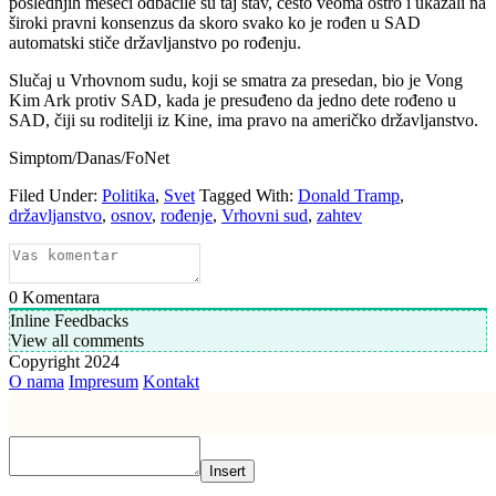
poslednjih meseci odbacile su taj stav, često veoma oštro i ukazali na
široki pravni konsenzus da skoro svako ko je rođen u SAD
automatski stiče državljanstvo po rođenju.
Slučaj u Vrhovnom sudu, koji se smatra za presedan, bio je Vong
Kim Ark protiv SAD, kada je presuđeno da jedno dete rođeno u
SAD, čiji su roditelji iz Kine, ima pravo na američko državljanstvo.
Simptom/Danas/FoNet
Filed Under:
Politika
,
Svet
Tagged With:
Donald Tramp
,
državljanstvo
,
osnov
,
rođenje
,
Vrhovni sud
,
zahtev
0
Komentara
Inline Feedbacks
View all comments
Copyright 2024
O nama
Impresum
Kontakt
Insert