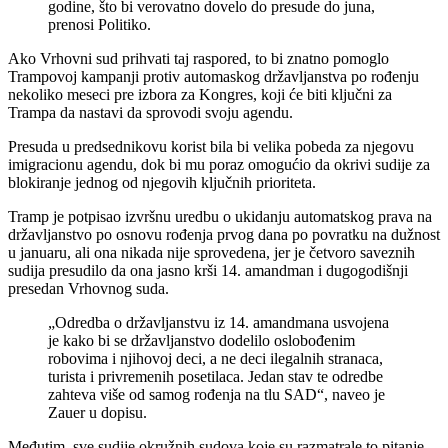
godine, što bi verovatno dovelo do presude do juna,
prenosi Politiko.
Ako Vrhovni sud prihvati taj raspored, to bi znatno pomoglo
Trampovoj kampanji protiv automaskog državljanstva po rođenju
nekoliko meseci pre izbora za Kongres, koji će biti ključni za
Trampa da nastavi da sprovodi svoju agendu.
Presuda u predsednikovu korist bila bi velika pobeda za njegovu
imigracionu agendu, dok bi mu poraz omogućio da okrivi sudije za
blokiranje jednog od njegovih ključnih prioriteta.
Tramp je potpisao izvršnu uredbu o ukidanju automatskog prava na
državljanstvo po osnovu rođenja prvog dana po povratku na dužnost
u januaru, ali ona nikada nije sprovedena, jer je četvoro saveznih
sudija presudilo da ona jasno krši 14. amandman i dugogodišnji
presedan Vrhovnog suda.
„Odredba o državljanstvu iz 14. amandmana usvojena
je kako bi se državljanstvo dodelilo oslobođenim
robovima i njihovoj deci, a ne deci ilegalnih stranaca,
turista i privremenih posetilaca. Jedan stav te odredbe
zahteva više od samog rođenja na tlu SAD“, naveo je
Zauer u dopisu.
Međutim, sve sudije okružnih sudova koje su razmatrale to pitanje