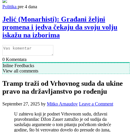
Politika
pre 4 dana
Jelić (Monarhisti): Građani željni
promena i jedva čekaju da svoju volju
iskažu na izborima
0
Komentara
Inline Feedbacks
View all comments
Tramp traži od Vrhovnog suda da ukine
pravo na državljanstvo po rođenju
September 27, 2025
by
Mitko Arnaudov
Leave a Comment
U zahtevu koji je podnet Vrhovnom sudu, državni
pravobranilac Džon Zauer zatražio je od sudija da
saslušaju argumente o tom pitanju početkom sledeće
godine, što bi verovatno dovelo do presude do juna,