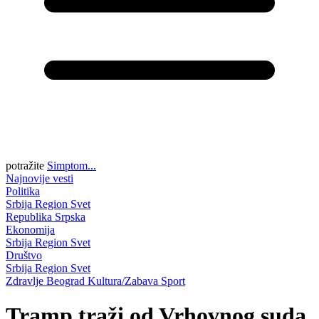
potražite
Simptom...
Najnovije vesti
Politika
Srbija
Region
Svet
Republika Srpska
Ekonomija
Srbija
Region
Svet
Društvo
Srbija
Region
Svet
Zdravlje
Beograd
Kultura/Zabava
Sport
Tramp traži od Vrhovnog suda