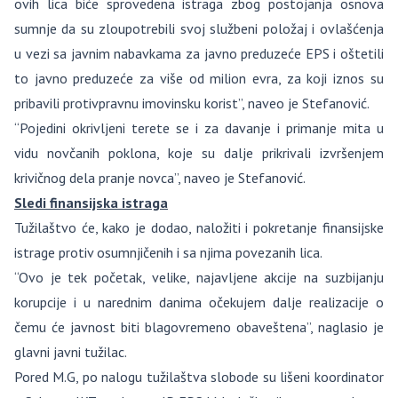
ovih lica biće sprovedena istraga zbog postojanja osnova
sumnje da su zloupotrebili svoj službeni položaj i ovlašćenja
u vezi sa javnim nabavkama za javno preduzeće EPS i oštetili
to javno preduzeće za više od milion evra, za koji iznos su
pribavili protivpravnu imovinsku korist”, naveo je Stefanović.
“Pojedini okrivljeni terete se i za davanje i primanje mita u
vidu novčanih poklona, koje su dalje prikrivali izvršenjem
krivičnog dela pranje novca”, naveo je Stefanović.
Sledi finansijska istraga
Tužilaštvo će, kako je dodao, naložiti i pokretanje finansijske
istrage protiv osumnjičenih i sa njima povezanih lica.
“Ovo je tek početak, velike, najavljene akcije na suzbijanju
korupcije i u narednim danima očekujem dalje realizacije o
čemu će javnost biti blagovremeno obaveštena”, naglasio je
glavni javni tužilac.
Pored M.G, po nalogu tužilaštva slobode su lišeni koordinator