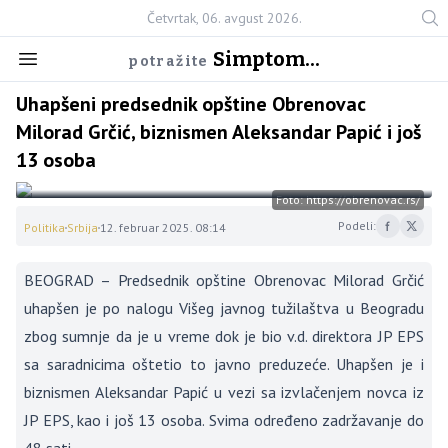
Četvrtak, 06. avgust 2026.
Simptom...
potražite
Uhapšeni predsednik opštine Obrenovac
Milorad Grčić, biznismen Aleksandar Papić i još
13 osoba
Foto: https://obrenovac.rs/
Podeli:
Politika
Srbija
12. februar 2025. 08:14
BEOGRAD – Predsednik opštine Obrenovac Milorad Grčić
uhapšen je po nalogu Višeg javnog tužilaštva u Beogradu
zbog sumnje da je u vreme dok je bio v.d. direktora JP EPS
sa saradnicima oštetio to javno preduzeće. Uhapšen je i
biznismen Aleksandar Papić u vezi sa izvlačenjem novca iz
JP EPS, kao i još 13 osoba. Svima određeno zadržavanje do