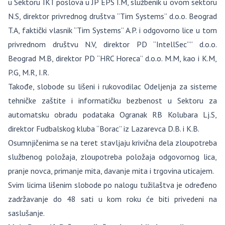
u Sektoru IKT poslova u JP EPS I.M, službenik u ovom sektoru
N.S, direktor privrednog društva “Tim Systems” d.o.o. Beograd
T.A, faktički vlasnik “Tim Systems” A.P. i odgovorno lice u tom
privrednom društvu N.V, direktor PD “IntellSec”” d.o.o.
Beograd M.B, direktor PD “HRC Horeca” d.o.o. M.M, kao i K.M,
P.G, M.R, I.R.
Takođe, slobode su lišeni i rukovodilac Odeljenja za sisteme
tehničke zaštite i informatičku bezbenost u Sektoru za
automatsku obradu podataka Ogranak RB Kolubara Lj.S,
direktor Fudbalskog kluba “Borac” iz Lazarevca D.B. i K.B.
Osumnjičenima se na teret stavljaju krivična dela zloupotreba
službenog položaja, zloupotreba položaja odgovornog lica,
pranje novca, primanje mita, davanje mita i trgovina uticajem.
Svim licima lišenim slobode po nalogu tužilaštva je određeno
zadržavanje do 48 sati u kom roku će biti privedeni na
saslušanje.