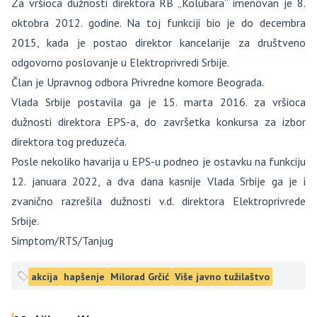
Za vršioca dužnosti direktora RB „Kolubara“ imenovan je 8.
oktobra 2012. godine. Na toj funkciji bio je do decembra
2015, kada je postao direktor kancelarije za društveno
odgovorno poslovanje u Elektroprivredi Srbije.
Član je Upravnog odbora Privredne komore Beograda.
Vlada Srbije postavila ga je 15. marta 2016. za vršioca
dužnosti direktora EPS-a, do završetka konkursa za izbor
direktora tog preduzeća.
Posle nekoliko havarija u EPS-u podneo je ostavku na funkciju
12. januara 2022, a dva dana kasnije Vlada Srbije ga je i
zvanično razrešila dužnosti v.d. direktora Elektroprivrede
Srbije.
Simptom/RTS/Tanjug
akcija
hapšenje
Milorad Grčić
Više javno tužilaštvo