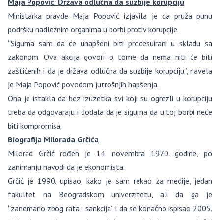
Maja Popović: Država odlučna da suzbije korupciju
Ministarka pravde Maja Popović izjavila je da pruža punu
podršku nadležnim organima u borbi protiv korupcije.
“Sigurna sam da će uhapšeni biti procesuirani u skladu sa
zakonom. Ova akcija govori o tome da nema niti će biti
zaštićenih i da je država odlučna da suzbije korupciju”, navela
je Maja Popović povodom jutrošnjih hapšenja.
Ona je istakla da bez izuzetka svi koji su ogrezli u korupciju
treba da odgovaraju i dodala da je sigurna da u toj borbi neće
biti kompromisa.
Biografija Milorada Grčića
Milorad Grčić rođen je 14. novembra 1970. godine, po
zanimanju navodi da je ekonomista.
Grčić je 1990. upisao, kako je sam rekao za medije, jedan
fakultet na Beogradskom univerzitetu, ali da ga je
“zanemario zbog rata i sankcija” i da se konačno ispisao 2005.