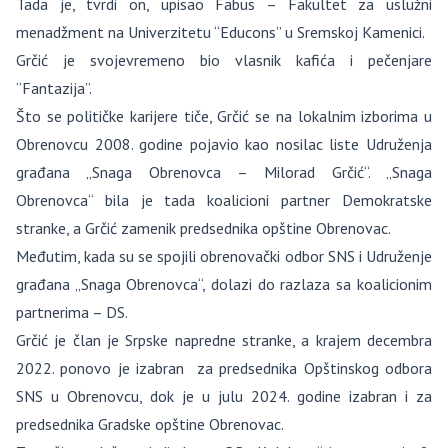
Tada je, tvrdi on, upisao Fabus – Fakultet za uslužni
menadžment na Univerzitetu “Educons” u Sremskoj Kamenici.
Grčić je svojevremeno bio vlasnik kafića i pečenjare
“Fantazija”.
Što se političke karijere tiče, Grčić se na lokalnim izborima u
Obrenovcu 2008. godine pojavio kao nosilac liste Udruženja
građana „Snaga Obrenovca – Milorad Grčić“. „Snaga
Obrenovca“ bila je tada koalicioni partner Demokratske
stranke, a Grčić zamenik predsednika opštine Obrenovac.
Međutim, kada su se spojili obrenovački odbor SNS i Udruženje
građana „Snaga Obrenovca“, dolazi do razlaza sa koalicionim
partnerima – DS.
Grčić je član je Srpske napredne stranke, a krajem decembra
2022. ponovo je izabran za predsednika Opštinskog odbora
SNS u Obrenovcu, dok je u julu 2024. godine izabran i za
predsednika Gradske opštine Obrenovac.