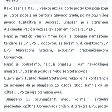
48 sati.
Kako saznaje RTS, u velikoj akciji u borbi protiv korupcija koja
je jutros počela na teritoriji glavnog grada, po nalogu Višeg
javnog tužilaštva u Beogradu uhapšen je i biznismen
Aleksandar Papić u vezi sa izvlačenjem novca iz JP EPS.
Papić je faktički vlasnik firme koja je dobijala nameštene
tendere za JP EPS u dogovoru sa bivšim v. d. direktorom JP
EPS Miloradom Grčićem, aktuelnim gradonačelnikom
Obrenovca.
Papić je podsetimo, najbliži prijatelj i kum nekadašnjeg
ministra unutrašnjih poslova Nebojše Stefanovića.
Glavni javni tužilac Nenad Stefanović rekao je na konferenciji
za novinare da je uhapšeno 15 osoba, zbog sumnje da su
oštetili EPS za više od milion evra.
“Uhapšeno 15 osumnjičenih, među kojima i aktuelni
predsednik opštine Obrenovac i bivši v. d. direktra EPS, protiv