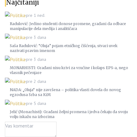
Najčitaniji
Politika
pre 1 ned.
Radulović: Jedino studenti donose promene, građani da odbace
manipulacije dela medija i analitičara
Politika
pre 3 dana
Saša Radulović: “Oluja” pojam etničkog čišćenja, stvari uvek
nazivati pravim imenom
Politika
pre 3 dana
MONARHISTI: Građani nisu krivi za vrućine i kolaps EPS-a, nego
vlasnik pečenjare
Politika
pre 2 dana
NADA: „Oluja“ nije završena – politika vlasti dovela do novog
egzodusa Srba sa KiM
Politika
pre 5 dana
Jelić (Monarhisti): Građani željni promena i jedva čekaju da svoju
volju iskažu na izborima