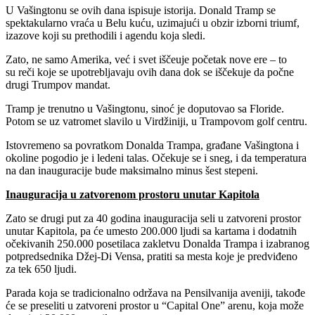
U Vašingtonu se ovih dana ispisuje istorija. Donald Tramp se
spektakularno vraća u Belu kuću, uzimajući u obzir izborni triumf,
izazove koji su prethodili i agendu koja sledi.
Zato, ne samo Amerika, već i svet iščeuje početak nove ere – to
su reči koje se upotrebljavaju ovih dana dok se iščekuje da počne
drugi Trumpov mandat.
Tramp je trenutno u Vašingtonu, sinoć je doputovao sa Floride.
Potom se uz vatromet slavilo u Virdžiniji, u Trampovom golf centru.
Istovremeno sa povratkom Donalda Trampa, građane Vašingtona i
okoline pogodio je i ledeni talas. Očekuje se i sneg, i da temperatura
na dan inauguracije bude maksimalno minus šest stepeni.
Inauguracija u zatvorenom prostoru unutar Kapitola
Zato se drugi put za 40 godina inauguracija seli u zatvoreni prostor
unutar Kapitola, pa će umesto 200.000 ljudi sa kartama i dodatnih
očekivanih 250.000 posetilaca zakletvu Donalda Trampa i izabranog
potpredsednika Džej-Di Vensa, pratiti sa mesta koje je predviđeno
za tek 650 ljudi.
Parada koja se tradicionalno održava na Pensilvanija aveniji, takođe
će se preseliti u zatvoreni prostor u “Capital One” arenu, koja može