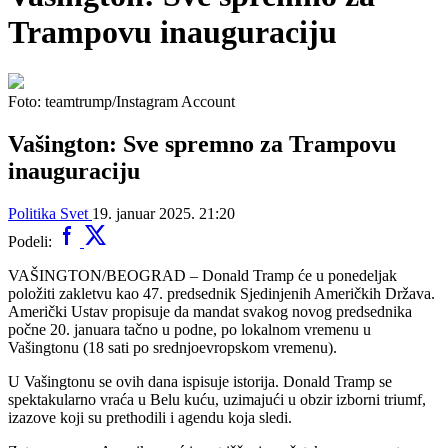
Trampovu inauguraciju
Foto: teamtrump/Instagram Account
Vašington: Sve spremno za Trampovu
inauguraciju
Politika
Svet
19. januar 2025. 21:20
Podeli:
VAŠINGTON/BEOGRAD – Donald Tramp će u ponedeljak
položiti zakletvu kao 47. predsednik Sjedinjenih Američkih Država.
Američki Ustav propisuje da mandat svakog novog predsednika
počne 20. januara tačno u podne, po lokalnom vremenu u
Vašingtonu (18 sati po srednjoevropskom vremenu).
U Vašingtonu se ovih dana ispisuje istorija. Donald Tramp se
spektakularno vraća u Belu kuću, uzimajući u obzir izborni triumf,
izazove koji su prethodili i agendu koja sledi.