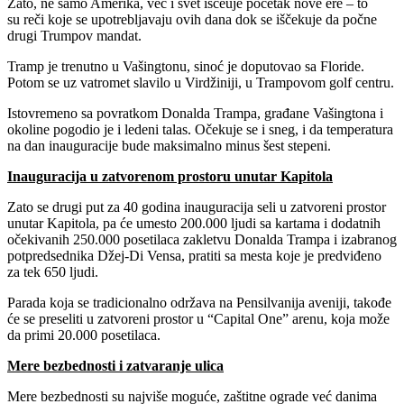
Zato, ne samo Amerika, već i svet iščeuje početak nove ere – to
su reči koje se upotrebljavaju ovih dana dok se iščekuje da počne
drugi Trumpov mandat.
Tramp je trenutno u Vašingtonu, sinoć je doputovao sa Floride.
Potom se uz vatromet slavilo u Virdžiniji, u Trampovom golf centru.
Istovremeno sa povratkom Donalda Trampa, građane Vašingtona i
okoline pogodio je i ledeni talas. Očekuje se i sneg, i da temperatura
na dan inauguracije bude maksimalno minus šest stepeni.
Inauguracija u zatvorenom prostoru unutar Kapitola
Zato se drugi put za 40 godina inauguracija seli u zatvoreni prostor
unutar Kapitola, pa će umesto 200.000 ljudi sa kartama i dodatnih
očekivanih 250.000 posetilaca zakletvu Donalda Trampa i izabranog
potpredsednika Džej-Di Vensa, pratiti sa mesta koje je predviđeno
za tek 650 ljudi.
Parada koja se tradicionalno održava na Pensilvanija aveniji, takođe
će se preseliti u zatvoreni prostor u “Capital One” arenu, koja može
da primi 20.000 posetilaca.
Mere bezbednosti i zatvaranje ulica
Mere bezbednosti su najviše moguće, zaštitne ograde već danima