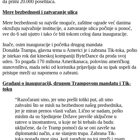
da primi 20.000 posetilaca.
Mere bezbednosti i zatvaranje ulica
Mere bezbednosti su najviše moguće, zaštitne ograde već danima
okružuju najvažnije institucije, a zatvaranje ulica počinje u ponoć,
sve do 6 sati ujutro i tako će biti tokom celog dana inauguracije.
Inače, osim inauguracije i početka drugog mandata
Donalda Trampa, glavna tema u Americi je i zabrana Tik-toka, pošto
je istekao rok dat kineskoj kompaniji ByteDance da proda svoj
udeo. To pogađa 170 miliona Amerikanaca, polovinu američkog
stanovništva, mada neki od korisnika prijavljaju da su ipak uspeli da
pristupe mreži uz napomenu o zabrani.
Građani o inauguraciji, drugom Trampovom mandatu i Tik-
toku
“Razočarani smo, jer smo prešli toliki put, ali smo
zahvalni što se misli na bezbednost našeg predsednika,
jer je miran prenos vlasti važan. Lično se nadam, pošto
mislim da su Sjedinjene Države previše uključene u
ratove u inostrantsvu, u koje ne bi trebalo da budu
uključene, da će Tramp pomoći da se oni završe na
diplomatski način, a ne slanjem trupa. Zabrana Tik-
toka pogađa mog sina, koji zarađuje na toj mreži i znam