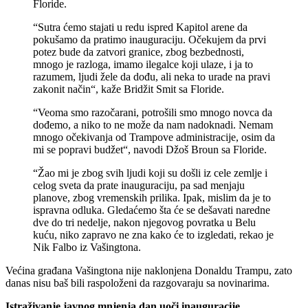
Floride.
“Sutra ćemo stajati u redu ispred Kapitol arene da
pokušamo da pratimo inauguraciju. Očekujem da prvi
potez bude da zatvori granice, zbog bezbednosti,
mnogo je razloga, imamo ilegalce koji ulaze, i ja to
razumem, ljudi žele da dođu, ali neka to urade na pravi
zakonit način“, kaže Bridžit Smit sa Floride.
“Veoma smo razočarani, potrošili smo mnogo novca da
dođemo, a niko to ne može da nam nadoknadi. Nemam
mnogo očekivanja od Trampove administracije, osim da
mi se popravi budžet“, navodi Džoš Broun sa Floride.
“Žao mi je zbog svih ljudi koji su došli iz cele zemlje i
celog sveta da prate inauguraciju, pa sad menjaju
planove, zbog vremenskih prilika. Ipak, mislim da je to
ispravna odluka. Gledaćemo šta će se dešavati naredne
dve do tri nedelje, nakon njegovog povratka u Belu
kuću, niko zapravo ne zna kako će to izgledati, rekao je
Nik Falbo iz Vašingtona.
Većina građana Vašingtona nije naklonjena Donaldu Trampu, zato
danas nisu baš bili raspoloženi da razgovaraju sa novinarima.
Istraživanje javnog mnjenja dan uoči inauguracije