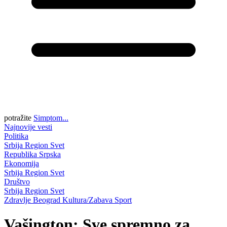
potražite
Simptom...
Najnovije vesti
Politika
Srbija
Region
Svet
Republika Srpska
Ekonomija
Srbija
Region
Svet
Društvo
Srbija
Region
Svet
Zdravlje
Beograd
Kultura/Zabava
Sport
Vašington: Sve spremno za