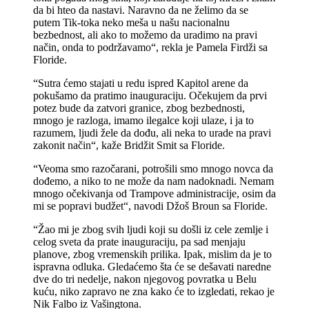
da bi hteo da nastavi. Naravno da ne želimo da se
putem Tik-toka neko meša u našu nacionalnu
bezbednost, ali ako to možemo da uradimo na pravi
način, onda to podržavamo“, rekla je Pamela Firdži sa
Floride.
“Sutra ćemo stajati u redu ispred Kapitol arene da
pokušamo da pratimo inauguraciju. Očekujem da prvi
potez bude da zatvori granice, zbog bezbednosti,
mnogo je razloga, imamo ilegalce koji ulaze, i ja to
razumem, ljudi žele da dođu, ali neka to urade na pravi
zakonit način“, kaže Bridžit Smit sa Floride.
“Veoma smo razočarani, potrošili smo mnogo novca da
dođemo, a niko to ne može da nam nadoknadi. Nemam
mnogo očekivanja od Trampove administracije, osim da
mi se popravi budžet“, navodi Džoš Broun sa Floride.
“Žao mi je zbog svih ljudi koji su došli iz cele zemlje i
celog sveta da prate inauguraciju, pa sad menjaju
planove, zbog vremenskih prilika. Ipak, mislim da je to
ispravna odluka. Gledaćemo šta će se dešavati naredne
dve do tri nedelje, nakon njegovog povratka u Belu
kuću, niko zapravo ne zna kako će to izgledati, rekao je
Nik Falbo iz Vašingtona.