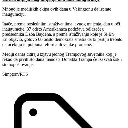
Mnogo je medijskih ekipa ovih dana u Vašingtonu da isprate
inauguraciju.
Inače, prema poslednjim istraživanjima javnog mnjenja, dan u oči
inauguracije, 37 odsto Amerikanaca podržava odlazećeg
predsednika Džoa Bajdena, a prema istraživanju koje je Si-En-
En objavio, gotovo 60 odsto demokrata smatra da bi partiju trebalo
da očekuju ili potpuna reforma ili velike promene.
Mediji danas citiraju izjavu jednog Trampovog savetnika koji je
rekao da prvih sto dana mandata Donalda Trampa će izazvati šok i
strahopoštovanje.
Simptom/RTS