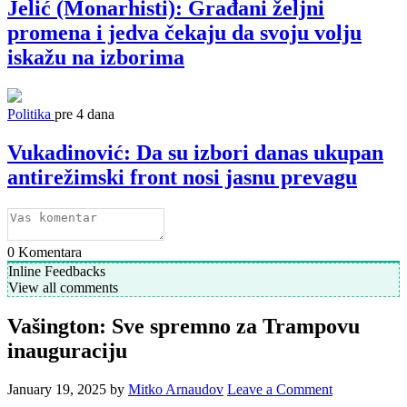
Jelić (Monarhisti): Građani željni
promena i jedva čekaju da svoju volju
iskažu na izborima
Politika
pre 4 dana
Vukadinović: Da su izbori danas ukupan
antirežimski front nosi jasnu prevagu
0
Komentara
Inline Feedbacks
View all comments
Vašington: Sve spremno za Trampovu
inauguraciju
January 19, 2025
by
Mitko Arnaudov
Leave a Comment