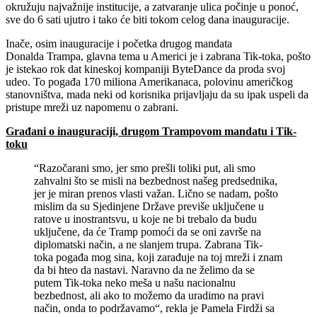
okružuju najvažnije institucije, a zatvaranje ulica počinje u ponoć,
sve do 6 sati ujutro i tako će biti tokom celog dana inauguracije.
Inače, osim inauguracije i početka drugog mandata
Donalda Trampa, glavna tema u Americi je i zabrana Tik-toka, pošto
je istekao rok dat kineskoj kompaniji ByteDance da proda svoj
udeo. To pogađa 170 miliona Amerikanaca, polovinu američkog
stanovništva, mada neki od korisnika prijavljaju da su ipak uspeli da
pristupe mreži uz napomenu o zabrani.
Građani o inauguraciji, drugom Trampovom mandatu i Tik-
toku
“Razočarani smo, jer smo prešli toliki put, ali smo
zahvalni što se misli na bezbednost našeg predsednika,
jer je miran prenos vlasti važan. Lično se nadam, pošto
mislim da su Sjedinjene Države previše uključene u
ratove u inostrantsvu, u koje ne bi trebalo da budu
uključene, da će Tramp pomoći da se oni završe na
diplomatski način, a ne slanjem trupa. Zabrana Tik-
toka pogađa mog sina, koji zarađuje na toj mreži i znam
da bi hteo da nastavi. Naravno da ne želimo da se
putem Tik-toka neko meša u našu nacionalnu
bezbednost, ali ako to možemo da uradimo na pravi
način, onda to podržavamo“, rekla je Pamela Firdži sa