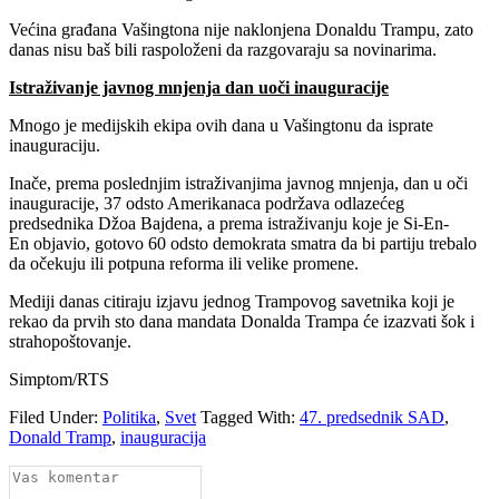
Većina građana Vašingtona nije naklonjena Donaldu Trampu, zato
danas nisu baš bili raspoloženi da razgovaraju sa novinarima.
Istraživanje javnog mnjenja dan uoči inauguracije
Mnogo je medijskih ekipa ovih dana u Vašingtonu da isprate
inauguraciju.
Inače, prema poslednjim istraživanjima javnog mnjenja, dan u oči
inauguracije, 37 odsto Amerikanaca podržava odlazećeg
predsednika Džoa Bajdena, a prema istraživanju koje je Si-En-
En objavio, gotovo 60 odsto demokrata smatra da bi partiju trebalo
da očekuju ili potpuna reforma ili velike promene.
Mediji danas citiraju izjavu jednog Trampovog savetnika koji je
rekao da prvih sto dana mandata Donalda Trampa će izazvati šok i
strahopoštovanje.
Simptom/RTS
Filed Under:
Politika
,
Svet
Tagged With:
47. predsednik SAD
,
Donald Tramp
,
inauguracija