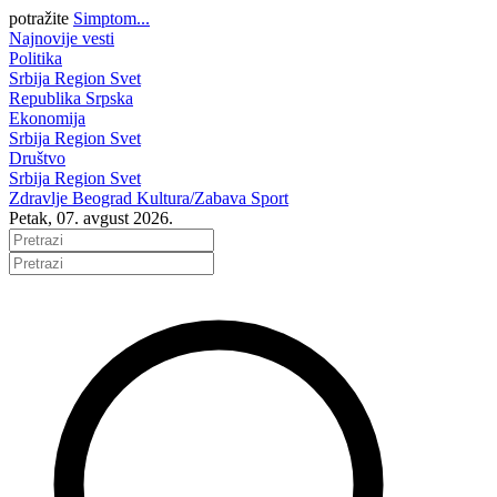
potražite
Simptom...
Najnovije vesti
Politika
Srbija
Region
Svet
Republika Srpska
Ekonomija
Srbija
Region
Svet
Društvo
Srbija
Region
Svet
Zdravlje
Beograd
Kultura/Zabava
Sport
Petak, 07. avgust 2026.