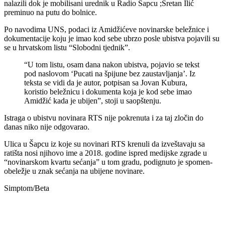
nalazili dok je mobilisani urednik u Radio Šapcu ;Sretan Ilić
preminuo na putu do bolnice.
Po navodima UNS, podaci iz Amidžićeve novinarske beležnice i
dokumentacije koju je imao kod sebe ubrzo posle ubistva pojavili su
se u hrvatskom listu “Slobodni tjednik”.
“U tom listu, osam dana nakon ubistva, pojavio se tekst
pod naslovom ‘Pucati na špijune bez zaustavljanja’. Iz
teksta se vidi da je autor, potpisan sa Jovan Kubura,
koristio beležnicu i dokumenta koja je kod sebe imao
Amidžić kada je ubijen”, stoji u saopštenju.
Istraga o ubistvu novinara RTS nije pokrenuta i za taj zločin do
danas niko nije odgovarao.
Ulica u Šapcu iz koje su novinari RTS krenuli da izveštavaju sa
ratišta nosi njihovo ime a 2018. godine ispred medijske zgrade u
“novinarskom kvartu sećanja” u tom gradu, podignuto je spomen-
obeležje u znak sećanja na ubijene novinare.
Simptom/Beta