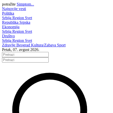
potražite
Simptom...
Najnovije vesti
Politika
Srbija
Region
Svet
Republika Srpska
Ekonomija
Srbija
Region
Svet
Društvo
Srbija
Region
Svet
Zdravlje
Beograd
Kultura/Zabava
Sport
Petak, 07. avgust 2026.