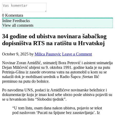
0
Komentara
Inline Feedbacks
View all comments
34 godine od ubistva novinara šabačkog
dopisništva RTS na ratištu u Hrvatskoj
October 9, 2025
by
Milica Paunovic
Leave a Comment
Novinar Zoran Amidžić, snimatelj Bora Petrović i asistent snimatelja
Dejan Milićević ubijeni su 9. oktobra 1991. godine kada je na putu
Petrinja-Glina iz zasede otvorena vatra na automobil u kom su se
nalazili dok je mobilisani urednik u Radio Šapcu ;Sretan Ilić
preminuo na putu do bolnice.
Po navodima UNS, podaci iz Amidžićeve novinarske beležnice i
dokumentacije koju je imao kod sebe ubrzo posle ubistva pojavili su
se u hrvatskom listu “Slobodni tjednik”.
“U tom listu, osam dana nakon ubistva, pojavio se tekst
pod naslovom ‘Pucati na špijune bez zaustavljanja’. Iz