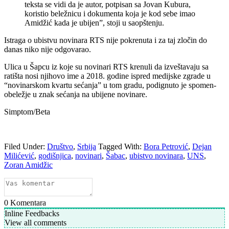
teksta se vidi da je autor, potpisan sa Jovan Kubura,
koristio beležnicu i dokumenta koja je kod sebe imao
Amidžić kada je ubijen”, stoji u saopštenju.
Istraga o ubistvu novinara RTS nije pokrenuta i za taj zločin do
danas niko nije odgovarao.
Ulica u Šapcu iz koje su novinari RTS krenuli da izveštavaju sa
ratišta nosi njihovo ime a 2018. godine ispred medijske zgrade u
“novinarskom kvartu sećanja” u tom gradu, podignuto je spomen-
obeležje u znak sećanja na ubijene novinare.
Simptom/Beta
Filed Under:
Društvo
,
Srbija
Tagged With:
Bora Petrović
,
Dejan
Milićević
,
godišnjica
,
novinari
,
Šabac
,
ubistvo novinara
,
UNS
,
Zoran Amidžic
0
Komentara
Inline Feedbacks
View all comments