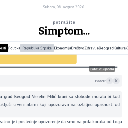
Subota, 08. avgust 2026.
potražite
Simptom...
esti
Politika
Republika Srpska
Ekonomija
Društvo
Zdravlje
Beograd
Kultura
 – crveni alarm svima da
Foto: Wikipedia
Podeli:
za grad Beograd Veselin Milić brani sa slobode morala bi kod
uključi crveni alarm koji upozorava na ozbiljnu opasnost od
vatno je i poslednje upozorenje da smo na pola koraka od toga