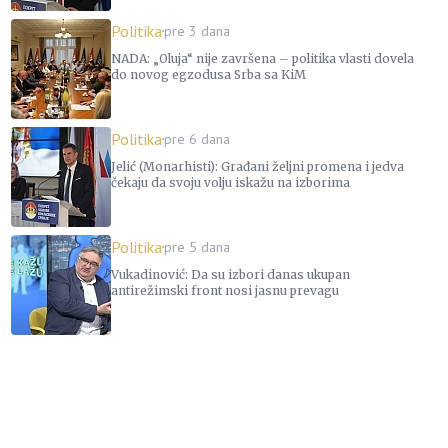
Politika
pre 3 dana
NADA: „Oluja“ nije završena – politika vlasti dovela
do novog egzodusa Srba sa KiM
Politika
pre 6 dana
Jelić (Monarhisti): Građani željni promena i jedva
čekaju da svoju volju iskažu na izborima
Politika
pre 5 dana
Vukadinović: Da su izbori danas ukupan
antirežimski front nosi jasnu prevagu