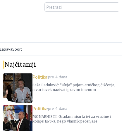
/Zabava
Sport
Najčitaniji
Politika
pre 4 dana
Saša Radulović: “Oluja” pojam etničkog čišćenja,
stvari uvek nazivati pravim imenom
Politika
pre 4 dana
MONARHISTI: Građani nisu krivi za vrućine i
kolaps EPS-a, nego vlasnik pečenjare