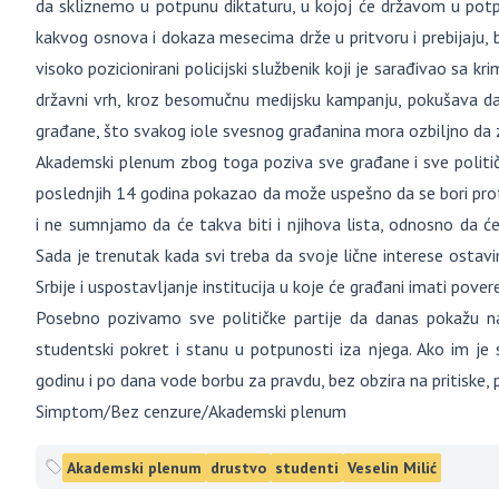
da skliznemo u potpunu diktaturu, u kojoj će državom u potpu
kakvog osnova i dokaza mesecima drže u pritvoru i prebijaju, be
visoko pozicionirani policijski službenik koji je sarađivao sa k
državni vrh, kroz besomučnu medijsku kampanju, pokušava da ž
građane, što svakog iole svesnog građanina mora ozbiljno da 
Akademski plenum zbog toga poziva sve građane i sve političk
poslednjih 14 godina pokazao da može uspešno da se bori proti
i ne sumnjamo da će takva biti i njihova lista, odnosno da će
Sada je trenutak kada svi treba da svoje lične interese ostavi
Srbije i uspostavljanje institucija u koje će građani imati pover
Posebno pozivamo sve političke partije da danas pokažu n
studentski pokret i stanu u potpunosti iza njega. Ako im j
godinu i po dana vode borbu za pravdu, bez obzira na pritiske, p
Simptom/Bez cenzure/Akademski plenum
Akademski plenum
drustvo
studenti
Veselin Milić