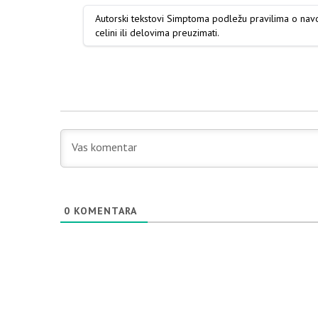
Autorski tekstovi Simptoma podležu pravilima o na
celini ili delovima preuzimati.
0
KOMENTARA