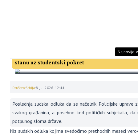
Najnovije v
Akademski plenum: Puštanje Milića na slobodu
stanu uz studentski pokret
Društvo
Srbija
8. jul 2026. 12:44
Poslednja sudska odluka da se načelnik Policijske uprave 
svakog građanina, a posebno kod političkih subjekata, da 
potpunog sloma države.
Niz sudskih odluka kojima svedočimo prethodnih meseci vero