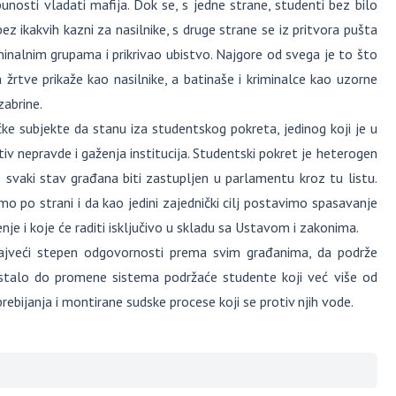
nosti vladati mafija. Dok se, s jedne strane, studenti bez bilo
z ikakvih kazni za nasilnike, s druge strane se iz pritvora pušta
riminalnim grupama i prikrivao ubistvo. Najgore od svega je to što
rtve prikaže kao nasilnike, a batinaše i kriminalce kao uzorne
zabrine.
e subjekte da stanu iza studentskog pokreta, jedinog koji je u
v nepravde i gaženja institucija. Studentski pokret je heterogen
 svaki stav građana biti zastupljen u parlamentu kroz tu listu.
mo po strani i da kao jedini zajednički cilj postavimo spasavanje
enje i koje će raditi isključivo u skladu sa Ustavom i zakonima.
ajveći stepen odgovornosti prema svim građanima, da podrže
e stalo do promene sistema podržaće studente koji već više od
rebijanja i montirane sudske procese koji se protiv njih vode.