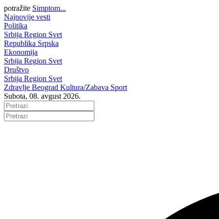
potražite
Simptom...
Najnovije vesti
Politika
Srbija
Region
Svet
Republika Srpska
Ekonomija
Srbija
Region
Svet
Društvo
Srbija
Region
Svet
Zdravlje
Beograd
Kultura/Zabava
Sport
Subota, 08. avgust 2026.