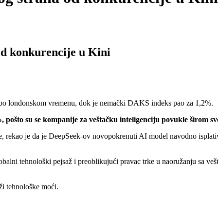
od konkurencije u Kini
30 po londonskom vremenu, dok je nemački DAKS indeks pao za 1,2%.
%, pošto su se kompanije za veštačku inteligenciju povukle širom 
pe, rekao je da je DeepSeek-ov novopokrenuti AI model navodno isplati
globalni tehnološki pejsaž i preoblikujući pravac trke u naoružanju sa 
ži tehnološke moći.