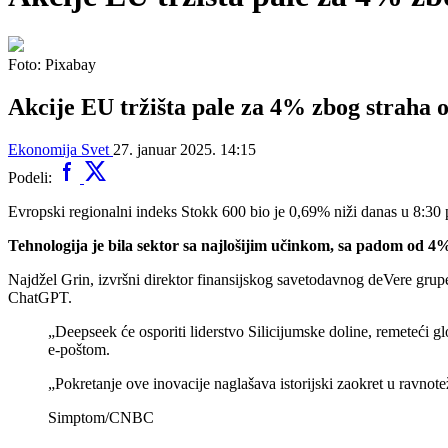
Foto: Pixabay
Akcije EU tržišta pale za 4% zbog straha 
Ekonomija
Svet
27. januar 2025. 14:15
Podeli:
Evropski regionalni indeks Stokk 600 bio je 0,69% niži danas u 8:
Tehnologija je bila sektor sa najlošijim učinkom, sa padom od 4
Najdžel Grin, izvršni direktor finansijskog savetodavnog deVere gru
ChatGPT.
„Deepseek će osporiti liderstvo Silicijumske doline, remeteći 
e-poštom.
„Pokretanje ove inovacije naglašava istorijski zaokret u ravnote
Simptom/CNBC