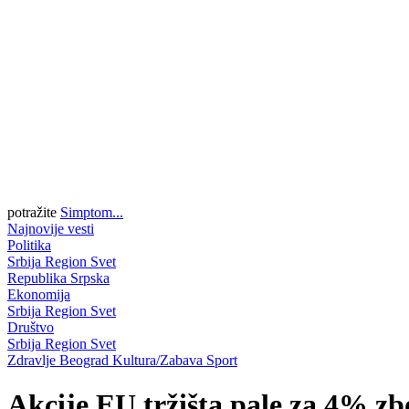
potražite
Simptom...
Najnovije vesti
Politika
Srbija
Region
Svet
Republika Srpska
Ekonomija
Srbija
Region
Svet
Društvo
Srbija
Region
Svet
Zdravlje
Beograd
Kultura/Zabava
Sport
Akcije EU tržišta pale za 4% zb