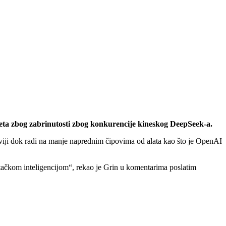
sveta zbog zabrinutosti zbog konkurencije kineskog DeepSeek-a.
viji dok radi na manje naprednim čipovima od alata kao što je OpenAI
veštačkom inteligencijom“, rekao je Grin u komentarima poslatim