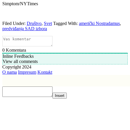
Simptom/NYTimes
Filed Under:
Društvo
,
Svet
Tagged With:
američki Nostradamus
,
predviđanja SAD izbora
0
Komentara
Inline Feedbacks
View all comments
Copyright 2024
O nama
Impresum
Kontakt
Insert