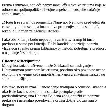
Prema Lihtmanu, najveća neizvesnost leži u dva kriterijuma koja se
odnose na spoljnopolitičke i vojne uspehe ili neuspehe sadašnje
administracije.
„Mogu li se stvari još promeniti? Naravno. Ne mogu predvideti šta
će se dogoditi u svetu, a imamo dva promenjiva ratna sukoba“,
rekao je Lihtman za agenciju Rojters.
I ako oba kriterija budu nepovoljna za Haris, Tramp bi imao
prednost u samo pet kriterija. Da bi kandidat opozicije porazio
vladajuću stranku prema Lihtmanovoj metodi, potrebna je prednost
u najmanje šest kriterija.
Čuđenje kriterijumima
Mnogi korisnici društvene mreže X iskazali su neslaganje s
Lihtmanovom procenom kriterijuma, posebno oko pozitivne ocene
ekonomije u vreme kada mnogi Amerikanci u anketama izražavaju
suprotno mišljenje.
Isto tako, neki su izrazili iznenađenje tvrdnjom o odsustvu skandala
oko Bele kuće, s obzirom na sudske postupke protiv
predsednikovog sina Hantera Bajdena zbog optužbi za porezne
prekršaje i nelegalno posedovanje oružja dok je bio zavisan o
drogama.