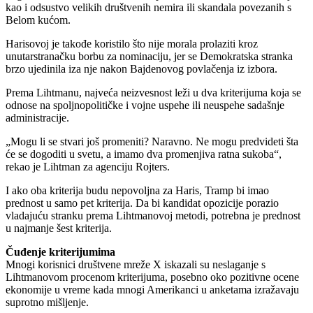
kao i odsustvo velikih društvenih nemira ili skandala povezanih s
Belom kućom.
Harisovoj je takođe koristilo što nije morala prolaziti kroz
unutarstranačku borbu za nominaciju, jer se Demokratska stranka
brzo ujedinila iza nje nakon Bajdenovog povlačenja iz izbora.
Prema Lihtmanu, najveća neizvesnost leži u dva kriterijuma koja se
odnose na spoljnopolitičke i vojne uspehe ili neuspehe sadašnje
administracije.
„Mogu li se stvari još promeniti? Naravno. Ne mogu predvideti šta
će se dogoditi u svetu, a imamo dva promenjiva ratna sukoba“,
rekao je Lihtman za agenciju Rojters.
I ako oba kriterija budu nepovoljna za Haris, Tramp bi imao
prednost u samo pet kriterija. Da bi kandidat opozicije porazio
vladajuću stranku prema Lihtmanovoj metodi, potrebna je prednost
u najmanje šest kriterija.
Čuđenje kriterijumima
Mnogi korisnici društvene mreže X iskazali su neslaganje s
Lihtmanovom procenom kriterijuma, posebno oko pozitivne ocene
ekonomije u vreme kada mnogi Amerikanci u anketama izražavaju
suprotno mišljenje.