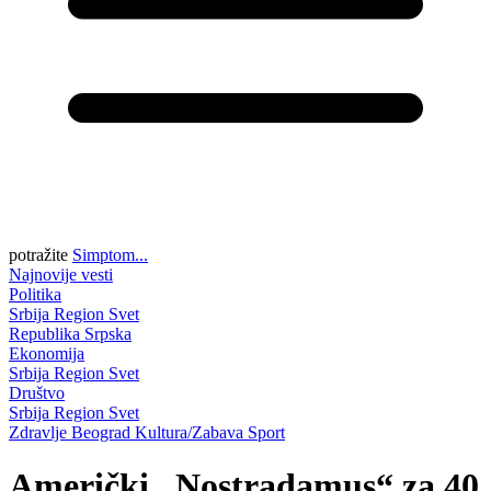
potražite
Simptom...
Najnovije vesti
Politika
Srbija
Region
Svet
Republika Srpska
Ekonomija
Srbija
Region
Svet
Društvo
Srbija
Region
Svet
Zdravlje
Beograd
Kultura/Zabava
Sport
Američki „Nostradamus“ za 40