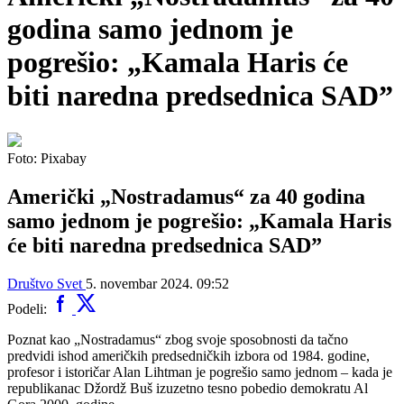
godina samo jednom je
pogrešio: „Kamala Haris će
biti naredna predsednica SAD”
Foto: Pixabay
Američki „Nostradamus“ za 40 godina
samo jednom je pogrešio: „Kamala Haris
će biti naredna predsednica SAD”
Društvo
Svet
5. novembar 2024. 09:52
Podeli:
Poznat kao „Nostradamus“ zbog svoje sposobnosti da tačno
predvidi ishod američkih predsedničkih izbora od 1984. godine,
profesor i istoričar Alan Lihtman je pogrešio samo jednom – kada je
republikanac Džordž Buš izuzetno tesno pobedio demokratu Al