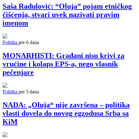
Saša Radulović: “Oluja” pojam etničkog
čišćenja, stvari uvek nazivati pravim
imenom
Politika
pre 6 dana
MONARHISTI: Građani nisu krivi za
vrućine i kolaps EPS-a, nego vlasnik
pečenjare
Politika
pre 5 dana
NADA: „Oluja“ nije završena – politika
vlasti dovela do novog egzodusa Srba sa
KiM