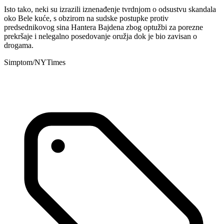
Isto tako, neki su izrazili iznenađenje tvrdnjom o odsustvu skandala
oko Bele kuće, s obzirom na sudske postupke protiv
predsednikovog sina Hantera Bajdena zbog optužbi za porezne
prekršaje i nelegalno posedovanje oružja dok je bio zavisan o
drogama.
Simptom/NYTimes