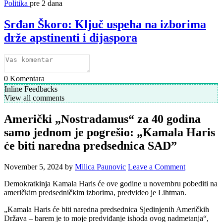
Politika
pre 2 dana
Srđan Škoro: Ključ uspeha na izborima
drže apstinenti i dijaspora
0
Komentara
Inline Feedbacks
View all comments
Američki „Nostradamus“ za 40 godina
samo jednom je pogrešio: „Kamala Haris
će biti naredna predsednica SAD”
November 5, 2024
by
Milica Paunovic
Leave a Comment
Demokratkinja Kamala Haris će ove godine u novembru pobediti na
američkim predsedničkim izborima, predvideo je Lihtman.
„Kamala Haris će biti naredna predsednica Sjedinjenih Američkih
Država – barem je to moje predviđanje ishoda ovog nadmetanja“,