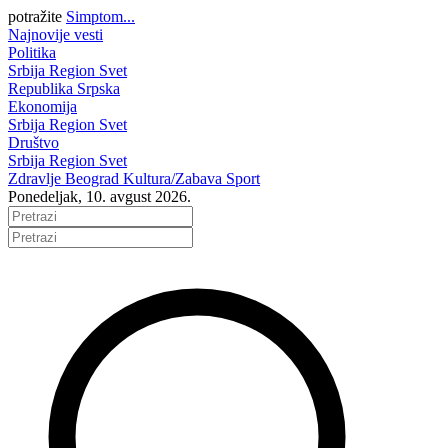
potražite
Simptom...
Najnovije vesti
Politika
Srbija
Region
Svet
Republika Srpska
Ekonomija
Srbija
Region
Svet
Društvo
Srbija
Region
Svet
Zdravlje
Beograd
Kultura/Zabava
Sport
Ponedeljak, 10. avgust 2026.