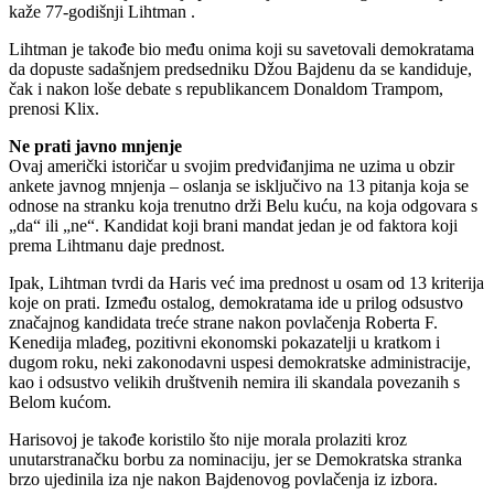
kaže 77-godišnji Lihtman .
Lihtman je takođe bio među onima koji su savetovali demokratama
da dopuste sadašnjem predsedniku Džou Bajdenu da se kandiduje,
čak i nakon loše debate s republikancem Donaldom Trampom,
prenosi Klix.
Ne prati javno mnjenje
Ovaj američki istoričar u svojim predviđanjima ne uzima u obzir
ankete javnog mnjenja – oslanja se isključivo na 13 pitanja koja se
odnose na stranku koja trenutno drži Belu kuću, na koja odgovara s
„da“ ili „ne“. Kandidat koji brani mandat jedan je od faktora koji
prema Lihtmanu daje prednost.
Ipak, Lihtman tvrdi da Haris već ima prednost u osam od 13 kriterija
koje on prati. Između ostalog, demokratama ide u prilog odsustvo
značajnog kandidata treće strane nakon povlačenja Roberta F.
Kenedija mlađeg, pozitivni ekonomski pokazatelji u kratkom i
dugom roku, neki zakonodavni uspesi demokratske administracije,
kao i odsustvo velikih društvenih nemira ili skandala povezanih s
Belom kućom.
Harisovoj je takođe koristilo što nije morala prolaziti kroz
unutarstranačku borbu za nominaciju, jer se Demokratska stranka
brzo ujedinila iza nje nakon Bajdenovog povlačenja iz izbora.