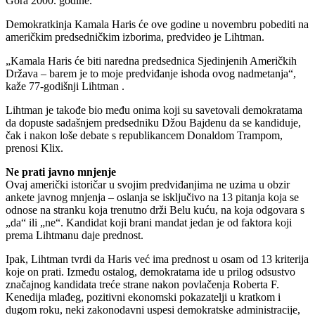
Gora 2000. godine.
Demokratkinja Kamala Haris će ove godine u novembru pobediti na
američkim predsedničkim izborima, predvideo je Lihtman.
„Kamala Haris će biti naredna predsednica Sjedinjenih Američkih
Država – barem je to moje predviđanje ishoda ovog nadmetanja“,
kaže 77-godišnji Lihtman .
Lihtman je takođe bio među onima koji su savetovali demokratama
da dopuste sadašnjem predsedniku Džou Bajdenu da se kandiduje,
čak i nakon loše debate s republikancem Donaldom Trampom,
prenosi Klix.
Ne prati javno mnjenje
Ovaj američki istoričar u svojim predviđanjima ne uzima u obzir
ankete javnog mnjenja – oslanja se isključivo na 13 pitanja koja se
odnose na stranku koja trenutno drži Belu kuću, na koja odgovara s
„da“ ili „ne“. Kandidat koji brani mandat jedan je od faktora koji
prema Lihtmanu daje prednost.
Ipak, Lihtman tvrdi da Haris već ima prednost u osam od 13 kriterija
koje on prati. Između ostalog, demokratama ide u prilog odsustvo
značajnog kandidata treće strane nakon povlačenja Roberta F.
Kenedija mlađeg, pozitivni ekonomski pokazatelji u kratkom i
dugom roku, neki zakonodavni uspesi demokratske administracije,