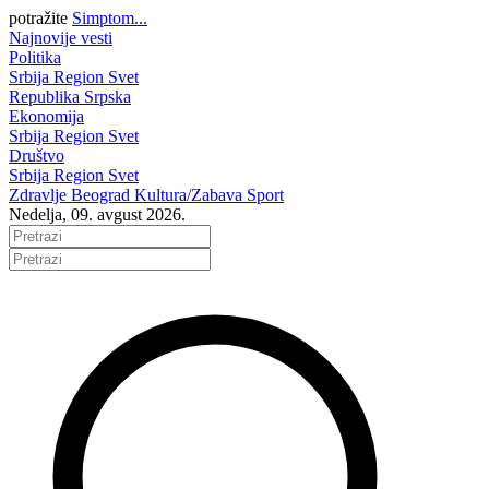
potražite
Simptom...
Najnovije vesti
Politika
Srbija
Region
Svet
Republika Srpska
Ekonomija
Srbija
Region
Svet
Društvo
Srbija
Region
Svet
Zdravlje
Beograd
Kultura/Zabava
Sport
Nedelja, 09. avgust 2026.