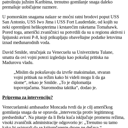
patroliraju južnim Karibima, trenutno gomilanje snaga daleko
premašuje uobičajene razmere.
U pomorskim snagama nalaze se moćni ratni brodovi poput USS
San Antonio, USS Iwo Jima i USS Fort Lauderdale, od kojih su
neki opremljeni helikopterima i krstarećim raketama Tomahawk.
Pored toga, američki zvaničnici su potvrdili da su u regionu aktivni i
špijunski avioni P-8, koji prikupljaju obaveštajne podatke letovima
iznad međunarodnih voda.
David Smilde, stručnjak za Venecuelu sa Univerziteta Tulane,
smatra da ovi vojni potezi izgledaju kao pokušaj pritiska na
Madurovu vladu.
„Mislim da pokušavaju da izvrše maksimalan, stvaran
vojni pritisak na režim kako bi videli mogu li da ga
slome“, rekao je Smilde. „To je diplomatija
topovnjačama. Staromodna taktika“, dodao je.
Priprema za intervenciju?
Venecuelanski ambasador Moncada tvrdi da je cilj američkog
gomilanja snaga da se opravda „intervencija protiv legitimnog
predsednika“. Na pitanje da li Bela kuća isključuje promenu režima,
visoki zvaničnik administracije odgovorio je: „Trenutno su tamo
kako bi osigurali da se krijumčarenje droge ne dešava.“