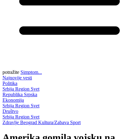
potražite
Simptom...
Najnovije vesti
Politika
Srbija
Region
Svet
Republika Srpska
Ekonomija
Srbija
Region
Svet
Društvo
Srbija
Region
Svet
Zdravlje
Beograd
Kultura/Zabava
Sport
Amerika gomila vojsku na