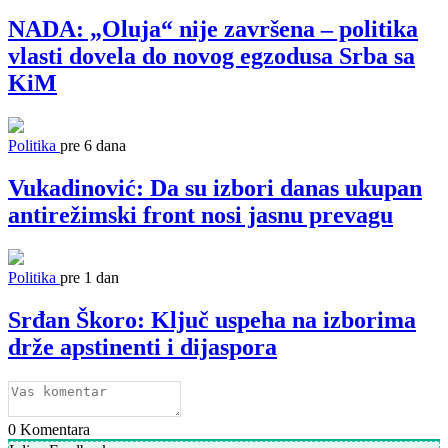
NADA: „Oluja“ nije završena – politika
vlasti dovela do novog egzodusa Srba sa
KiM
Politika
pre 6 dana
Vukadinović: Da su izbori danas ukupan
antirežimski front nosi jasnu prevagu
Politika
pre 1 dan
Srđan Škoro: Ključ uspeha na izborima
drže apstinenti i dijaspora
0
Komentara