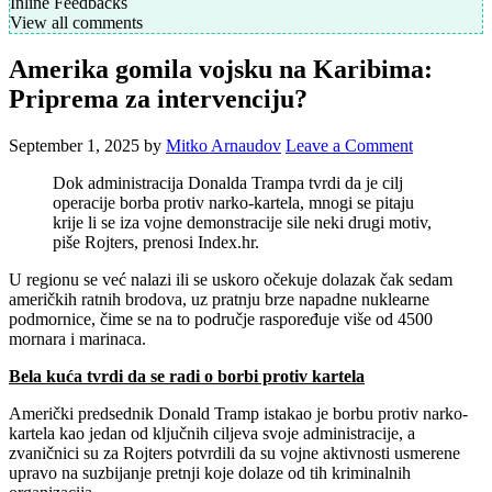
Inline Feedbacks
View all comments
Amerika gomila vojsku na Karibima:
Priprema za intervenciju?
September 1, 2025
by
Mitko Arnaudov
Leave a Comment
Dok administracija Donalda Trampa tvrdi da je cilj
operacije borba protiv narko-kartela, mnogi se pitaju
krije li se iza vojne demonstracije sile neki drugi motiv,
piše Rojters, prenosi Index.hr.
U regionu se već nalazi ili se uskoro očekuje dolazak čak sedam
američkih ratnih brodova, uz pratnju brze napadne nuklearne
podmornice, čime se na to područje raspoređuje više od 4500
mornara i marinaca.
Bela kuća tvrdi da se radi o borbi protiv kartela
Američki predsednik Donald Tramp istakao je borbu protiv narko-
kartela kao jedan od ključnih ciljeva svoje administracije, a
zvaničnici su za Rojters potvrdili da su vojne aktivnosti usmerene
upravo na suzbijanje pretnji koje dolaze od tih kriminalnih