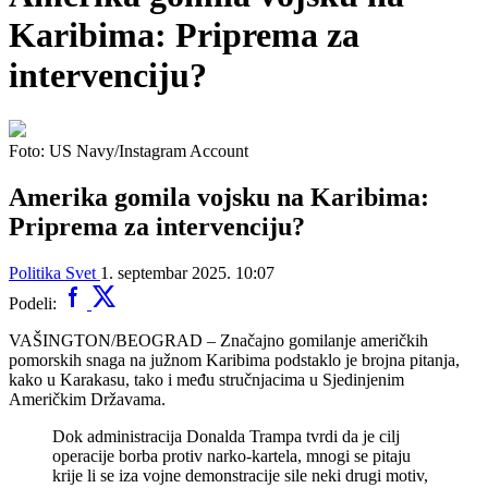
Karibima: Priprema za
intervenciju?
Foto: US Navy/Instagram Account
Amerika gomila vojsku na Karibima:
Priprema za intervenciju?
Politika
Svet
1. septembar 2025. 10:07
Podeli:
VAŠINGTON/BEOGRAD – Značajno gomilanje američkih
pomorskih snaga na južnom Karibima podstaklo je brojna pitanja,
kako u Karakasu, tako i među stručnjacima u Sjedinjenim
Američkim Državama.
Dok administracija Donalda Trampa tvrdi da je cilj
operacije borba protiv narko-kartela, mnogi se pitaju
krije li se iza vojne demonstracije sile neki drugi motiv,