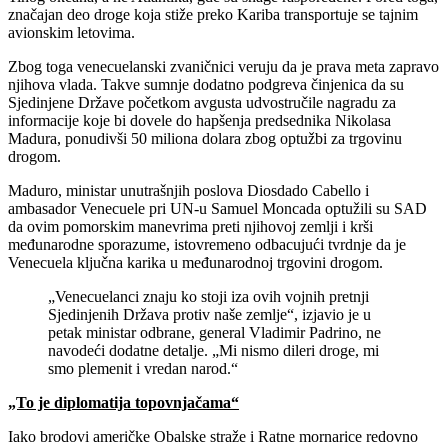
značajan deo droge koja stiže preko Kariba transportuje se tajnim
avionskim letovima.
Zbog toga venecuelanski zvaničnici veruju da je prava meta zapravo
njihova vlada. Takve sumnje dodatno podgreva činjenica da su
Sjedinjene Države početkom avgusta udvostručile nagradu za
informacije koje bi dovele do hapšenja predsednika Nikolasa
Madura, ponudivši 50 miliona dolara zbog optužbi za trgovinu
drogom.
Maduro, ministar unutrašnjih poslova Diosdado Cabello i
ambasador Venecuele pri UN-u Samuel Moncada optužili su SAD
da ovim pomorskim manevrima preti njihovoj zemlji i krši
međunarodne sporazume, istovremeno odbacujući tvrdnje da je
Venecuela ključna karika u međunarodnoj trgovini drogom.
„Venecuelanci znaju ko stoji iza ovih vojnih pretnji
Sjedinjenih Država protiv naše zemlje“, izjavio je u
petak ministar odbrane, general Vladimir Padrino, ne
navodeći dodatne detalje. „Mi nismo dileri droge, mi
smo plemenit i vredan narod.“
„To je diplomatija topovnjačama“
Iako brodovi američke Obalske straže i Ratne mornarice redovno