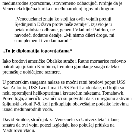
međunarodne sporazume, istovremeno odbacujući tvrdnje da je
Venecuela ključna karika u međunarodnoj trgovini drogom.
„Venecuelanci znaju ko stoji iza ovih vojnih pretnji
Sjedinjenih Država protiv naše zemlje“, izjavio je u
petak ministar odbrane, general Vladimir Padrino, ne
navodeći dodatne detalje. „Mi nismo dileri droge, mi
smo plemenit i vredan narod.“
„To je diplomatija topovnjačama“
Iako brodovi američke Obalske straže i Ratne mornarice redovno
patroliraju južnim Karibima, trenutno gomilanje snaga daleko
premašuje uobičajene razmere.
U pomorskim snagama nalaze se moćni ratni brodovi poput USS
San Antonio, USS Iwo Jima i USS Fort Lauderdale, od kojih su
neki opremljeni helikopterima i krstarećim raketama Tomahawk.
Pored toga, američki zvaničnici su potvrdili da su u regionu aktivni i
špijunski avioni P-8, koji prikupljaju obaveštajne podatke letovima
iznad međunarodnih voda.
David Smilde, stručnjak za Venecuelu sa Univerziteta Tulane,
smatra da ovi vojni potezi izgledaju kao pokušaj pritiska na
Madurovu vladu.