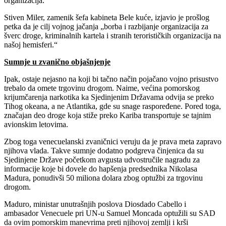
organizacija.
Stiven Miler, zamenik šefa kabineta Bele kuće, izjavio je prošlog
petka da je cilj vojnog jačanja „borba i razbijanje organizacija za
šverc droge, kriminalnih kartela i stranih terorističkih organizacija na
našoj hemisferi.“
Sumnje u zvanično objašnjenje
Ipak, ostaje nejasno na koji bi tačno način pojačano vojno prisustvo
trebalo da omete trgovinu drogom. Naime, većina pomorskog
krijumčarenja narkotika ka Sjedinjenim Državama odvija se preko
Tihog okeana, a ne Atlantika, gde su snage raspoređene. Pored toga,
značajan deo droge koja stiže preko Kariba transportuje se tajnim
avionskim letovima.
Zbog toga venecuelanski zvaničnici veruju da je prava meta zapravo
njihova vlada. Takve sumnje dodatno podgreva činjenica da su
Sjedinjene Države početkom avgusta udvostručile nagradu za
informacije koje bi dovele do hapšenja predsednika Nikolasa
Madura, ponudivši 50 miliona dolara zbog optužbi za trgovinu
drogom.
Maduro, ministar unutrašnjih poslova Diosdado Cabello i
ambasador Venecuele pri UN-u Samuel Moncada optužili su SAD
da ovim pomorskim manevrima preti njihovoj zemlji i krši