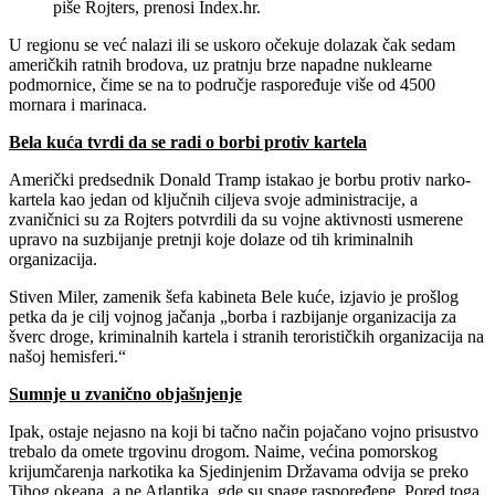
piše Rojters, prenosi Index.hr.
U regionu se već nalazi ili se uskoro očekuje dolazak čak sedam
američkih ratnih brodova, uz pratnju brze napadne nuklearne
podmornice, čime se na to područje raspoređuje više od 4500
mornara i marinaca.
Bela kuća tvrdi da se radi o borbi protiv kartela
Američki predsednik Donald Tramp istakao je borbu protiv narko-
kartela kao jedan od ključnih ciljeva svoje administracije, a
zvaničnici su za Rojters potvrdili da su vojne aktivnosti usmerene
upravo na suzbijanje pretnji koje dolaze od tih kriminalnih
organizacija.
Stiven Miler, zamenik šefa kabineta Bele kuće, izjavio je prošlog
petka da je cilj vojnog jačanja „borba i razbijanje organizacija za
šverc droge, kriminalnih kartela i stranih terorističkih organizacija na
našoj hemisferi.“
Sumnje u zvanično objašnjenje
Ipak, ostaje nejasno na koji bi tačno način pojačano vojno prisustvo
trebalo da omete trgovinu drogom. Naime, većina pomorskog
krijumčarenja narkotika ka Sjedinjenim Državama odvija se preko
Tihog okeana, a ne Atlantika, gde su snage raspoređene. Pored toga,