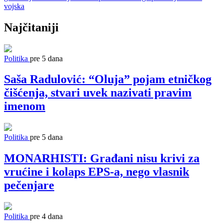
vojska
Najčitaniji
Politika
pre 5 dana
Saša Radulović: “Oluja” pojam etničkog
čišćenja, stvari uvek nazivati pravim
imenom
Politika
pre 5 dana
MONARHISTI: Građani nisu krivi za
vrućine i kolaps EPS-a, nego vlasnik
pečenjare
Politika
pre 4 dana