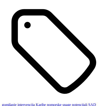
gomilanje
intervencija
Karibe
pomorske snage
potencijali
SAD