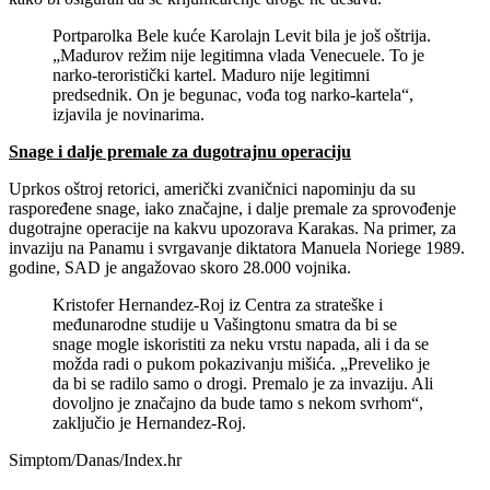
Portparolka Bele kuće Karolajn Levit bila je još oštrija.
„Madurov režim nije legitimna vlada Venecuele. To je
narko-teroristički kartel. Maduro nije legitimni
predsednik. On je begunac, vođa tog narko-kartela“,
izjavila je novinarima.
Snage i dalje premale za dugotrajnu operaciju
Uprkos oštroj retorici, američki zvaničnici napominju da su
raspoređene snage, iako značajne, i dalje premale za sprovođenje
dugotrajne operacije na kakvu upozorava Karakas. Na primer, za
invaziju na Panamu i svrgavanje diktatora Manuela Noriege 1989.
godine, SAD je angažovao skoro 28.000 vojnika.
Kristofer Hernandez-Roj iz Centra za strateške i
međunarodne studije u Vašingtonu smatra da bi se
snage mogle iskoristiti za neku vrstu napada, ali i da se
možda radi o pukom pokazivanju mišića. „Preveliko je
da bi se radilo samo o drogi. Premalo je za invaziju. Ali
dovoljno je značajno da bude tamo s nekom svrhom“,
zaključio je Hernandez-Roj.
Simptom/Danas/Index.hr