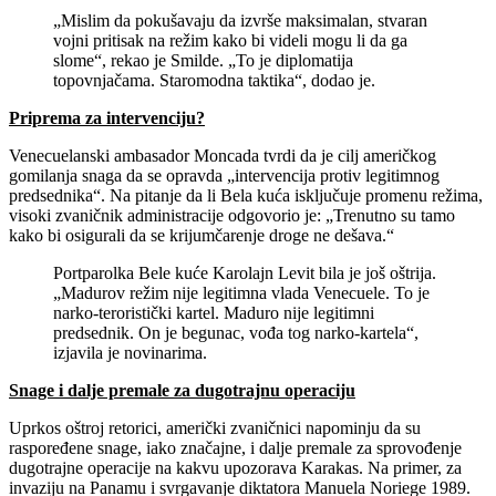
„Mislim da pokušavaju da izvrše maksimalan, stvaran
vojni pritisak na režim kako bi videli mogu li da ga
slome“, rekao je Smilde. „To je diplomatija
topovnjačama. Staromodna taktika“, dodao je.
Priprema za intervenciju?
Venecuelanski ambasador Moncada tvrdi da je cilj američkog
gomilanja snaga da se opravda „intervencija protiv legitimnog
predsednika“. Na pitanje da li Bela kuća isključuje promenu režima,
visoki zvaničnik administracije odgovorio je: „Trenutno su tamo
kako bi osigurali da se krijumčarenje droge ne dešava.“
Portparolka Bele kuće Karolajn Levit bila je još oštrija.
„Madurov režim nije legitimna vlada Venecuele. To je
narko-teroristički kartel. Maduro nije legitimni
predsednik. On je begunac, vođa tog narko-kartela“,
izjavila je novinarima.
Snage i dalje premale za dugotrajnu operaciju
Uprkos oštroj retorici, američki zvaničnici napominju da su
raspoređene snage, iako značajne, i dalje premale za sprovođenje
dugotrajne operacije na kakvu upozorava Karakas. Na primer, za
invaziju na Panamu i svrgavanje diktatora Manuela Noriege 1989.