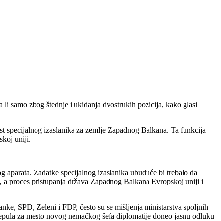
samo zbog štednje i ukidanja dvostrukih pozicija, kako glasi
t specijalnog izaslanika za zemlje Zapadnog Balkana. Ta funkcija
koj uniji.
og aparata. Zadatke specijalnog izaslanika ubuduće bi trebalo da
n, a proces pristupanja država Zapadnog Balkana Evropskoj uniji i
anke, SPD, Zeleni i FDP, često su se mišljenja ministarstva spoljnih
adepula za mesto novog nemačkog šefa diplomatije doneo jasnu odluku