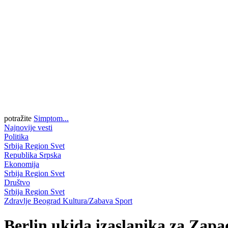
potražite
Simptom...
Najnovije vesti
Politika
Srbija
Region
Svet
Republika Srpska
Ekonomija
Srbija
Region
Svet
Društvo
Srbija
Region
Svet
Zdravlje
Beograd
Kultura/Zabava
Sport
Berlin ukida izaslanika za Zap