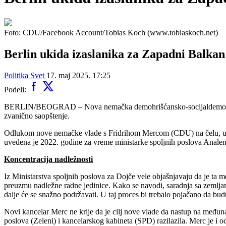
Foto: CDU/Facebook Account/Tobias Koch (www.tobiaskoch.net)
Berlin ukida izaslanika za Zapadni Balkan
Politika
Svet
17. maj 2025. 17:25
Podeli:
BERLIN/BEOGRAD – Nova nemačka demohrišćansko-socijaldemokratska 
zvanično saopštenje.
Odlukom nove nemačke vlade s Fridrihom Mercom (CDU) na čelu, ukinu
uvedena je 2022. godine za vreme ministarke spoljnih poslova Analene 
Koncentracija nadležnosti
Iz Ministarstva spoljnih poslova za Dojče vele objašnjavaju da je ta m
preuzmu nadležne radne jedinice. Kako se navodi, saradnja sa zemljama
dalje će se snažno podržavati. U taj proces bi trebalo pojačano da b
Novi kancelar Merc ne krije da je cilj nove vlade da nastup na međuna
poslova (Zeleni) i kancelarskog kabineta (SPD) razilazila. Merc je 