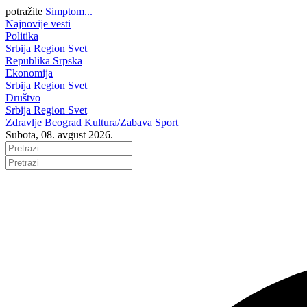
potražite
Simptom...
Najnovije vesti
Politika
Srbija
Region
Svet
Republika Srpska
Ekonomija
Srbija
Region
Svet
Društvo
Srbija
Region
Svet
Zdravlje
Beograd
Kultura/Zabava
Sport
Subota, 08. avgust 2026.