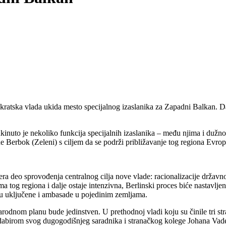
vlada ukida mesto specijalnog izaslanika za Zapadni Balkan. Da li 
to je nekoliko funkcija specijalnih izaslanika – među njima i dužnos
Berbok (Zeleni) s ciljem da se podrži približavanje tog regiona Evrops
era deo sprovođenja centralnog cilja nove vlade: racionalizacije državn
 tog regiona i dalje ostaje intenzivna, Berlinski proces biće nastavlje
udu uključene i ambasade u pojedinim zemljama.
rodnom planu bude jedinstven. U prethodnoj vladi koju su činile tri str
i odabirom svog dugogodišnjeg saradnika i stranačkog kolege Johana V