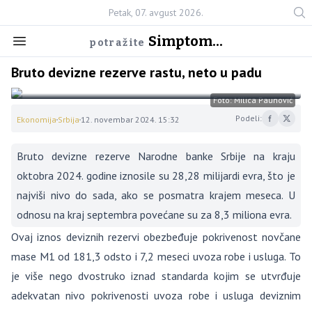
Petak, 07. avgust 2026.
Simptom...
potražite
Bruto devizne rezerve rastu, neto u padu
Foto: Milica Paunović
Podeli:
Ekonomija
Srbija
12. novembar 2024. 15:32
Bruto devizne rezerve Narodne banke Srbije na kraju
oktobra 2024. godine iznosile su 28,28 milijardi evra, što je
najviši nivo do sada, ako se posmatra krajem meseca. U
odnosu na kraj septembra povećane su za 8,3 miliona evra.
Ovaj iznos deviznih rezervi obezbeđuje pokrivenost novčane
mase M1 od 181,3 odsto i 7,2 meseci uvoza robe i usluga. To
je više nego dvostruko iznad standarda kojim se utvrđuje
adekvatan nivo pokrivenosti uvoza robe i usluga deviznim