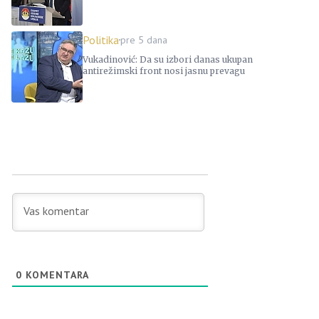
Politika
pre 5 dana
Vukadinović: Da su izbori danas ukupan
antirežimski front nosi jasnu prevagu
0
KOMENTARA