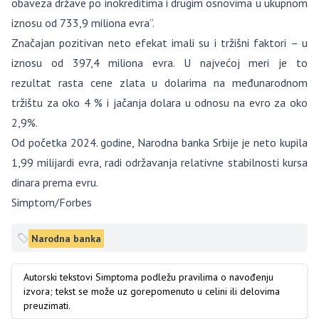
obaveza države po inokreditima i drugim osnovima u ukupnom
iznosu od 733,9 miliona evra“.
Značajan pozitivan neto efekat imali su i tržišni faktori – u
iznosu od 397,4 miliona evra. U najvećoj meri je to
rezultat rasta cene zlata u dolarima na međunarodnom
tržištu za oko 4 % i jačanja dolara u odnosu na evro za oko
2,9%.
Od početka 2024. godine, Narodna banka Srbije je neto kupila
1,99 milijardi evra, radi održavanja relativne stabilnosti kursa
dinara prema evru.
Simptom/Forbes
Narodna banka
Autorski tekstovi Simptoma podležu pravilima o navođenju
izvora; tekst se može uz gorepomenuto u celini ili delovima
preuzimati.