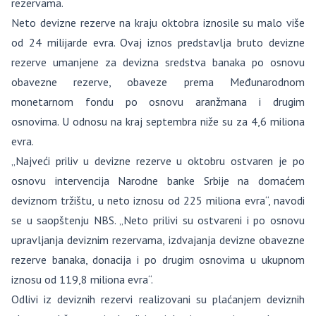
rezervama.
Neto devizne rezerve na kraju oktobra iznosile su malo više
od 24 milijarde evra. Ovaj iznos predstavlja bruto devizne
rezerve umanjene za devizna sredstva banaka po osnovu
obavezne rezerve, obaveze prema Međunarodnom
monetarnom fondu po osnovu aranžmana i drugim
osnovima. U odnosu na kraj septembra niže su za 4,6 miliona
evra.
„Najveći priliv u devizne rezerve u oktobru ostvaren je po
osnovu intervencija Narodne banke Srbije na domaćem
deviznom tržištu, u neto iznosu od 225 miliona evra“, navodi
se u saopštenju NBS. „Neto prilivi su ostvareni i po osnovu
upravljanja deviznim rezervama, izdvajanja devizne obavezne
rezerve banaka, donacija i po drugim osnovima u ukupnom
iznosu od 119,8 miliona evra“.
Odlivi iz deviznih rezervi realizovani su plaćanjem deviznih