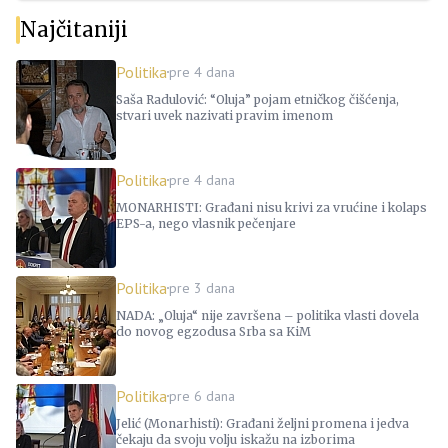
Najčitaniji
Politika
pre 4 dana
Saša Radulović: “Oluja” pojam etničkog čišćenja,
stvari uvek nazivati pravim imenom
Politika
pre 4 dana
MONARHISTI: Građani nisu krivi za vrućine i kolaps
EPS-a, nego vlasnik pečenjare
Politika
pre 3 dana
NADA: „Oluja“ nije završena – politika vlasti dovela
do novog egzodusa Srba sa KiM
Politika
pre 6 dana
Jelić (Monarhisti): Građani željni promena i jedva
čekaju da svoju volju iskažu na izborima