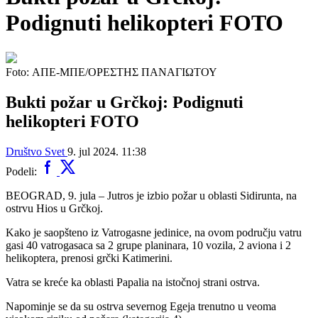
Podignuti helikopteri FOTO
Foto: ΑΠΕ-ΜΠΕ/ΟΡΕΣΤΗΣ ΠΑΝΑΓΙΩΤΟΥ
Bukti požar u Grčkoj: Podignuti
helikopteri FOTO
Društvo
Svet
9. jul 2024. 11:38
Podeli:
BEOGRAD, 9. jula – Jutros je izbio požar u oblasti Sidirunta, na
ostrvu Hios u Grčkoj.
Kako je saopšteno iz Vatrogasne jedinice, na ovom području vatru
gasi 40 vatrogasaca sa 2 grupe planinara, 10 vozila, 2 aviona i 2
helikoptera, prenosi grčki Katimerini.
Vatra se kreće ka oblasti Papalia na istočnoj strani ostrva.
Napominje se da su ostrva severnog Egeja trenutno u veoma