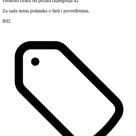
visokom riziku od požara (kategorija 4).
Za sada nema podataka o šteti i povređenima.
B92