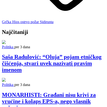
Grčka
Hios
ostrvo
požar
Sidirunta
Najčitaniji
Politika
pre 3 dana
Saša Radulović: “Oluja” pojam etničkog
čišćenja, stvari uvek nazivati pravim
imenom
Politika
pre 3 dana
MONARHISTI: Građani nisu krivi za
vrućine i kolaps EPS-a, nego vlasnik