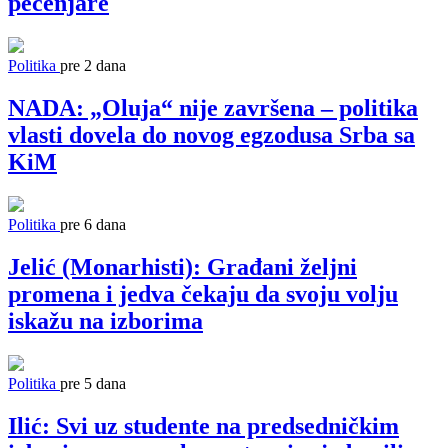
pečenjare
Politika
pre 2 dana
NADA: „Oluja“ nije završena – politika
vlasti dovela do novog egzodusa Srba sa
KiM
Politika
pre 6 dana
Jelić (Monarhisti): Građani željni
promena i jedva čekaju da svoju volju
iskažu na izborima
Politika
pre 5 dana
Ilić: Svi uz studente na predsedničkim