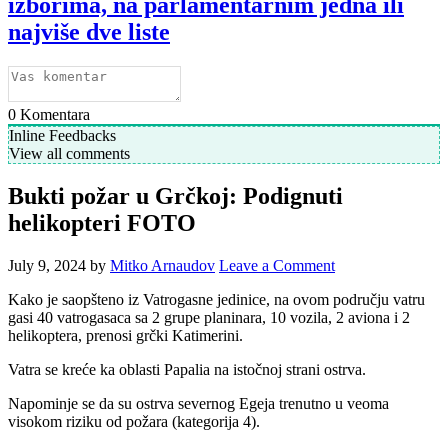
izborima, na parlamentarnim jedna ili
najviše dve liste
0
Komentara
Inline Feedbacks
View all comments
Bukti požar u Grčkoj: Podignuti
helikopteri FOTO
July 9, 2024
by
Mitko Arnaudov
Leave a Comment
Kako je saopšteno iz Vatrogasne jedinice, na ovom području vatru
gasi 40 vatrogasaca sa 2 grupe planinara, 10 vozila, 2 aviona i 2
helikoptera, prenosi grčki Katimerini.
Vatra se kreće ka oblasti Papalia na istočnoj strani ostrva.
Napominje se da su ostrva severnog Egeja trenutno u veoma
visokom riziku od požara (kategorija 4).