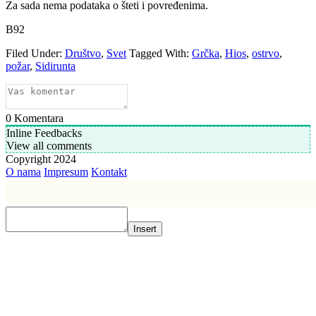
Za sada nema podataka o šteti i povređenima.
B92
Filed Under:
Društvo
,
Svet
Tagged With:
Grčka
,
Hios
,
ostrvo
,
požar
,
Sidirunta
0
Komentara
Inline Feedbacks
View all comments
Copyright 2024
O nama
Impresum
Kontakt
Insert