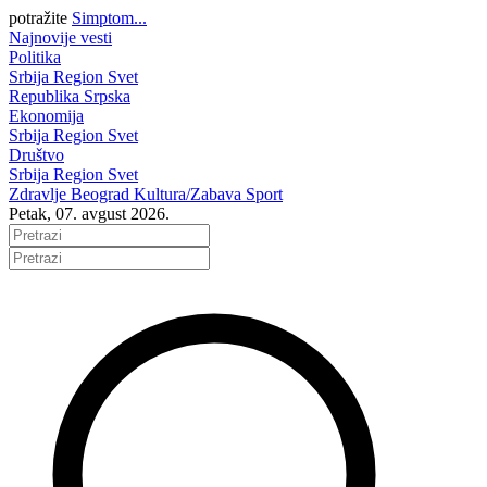
potražite
Simptom...
Najnovije vesti
Politika
Srbija
Region
Svet
Republika Srpska
Ekonomija
Srbija
Region
Svet
Društvo
Srbija
Region
Svet
Zdravlje
Beograd
Kultura/Zabava
Sport
Petak, 07. avgust 2026.