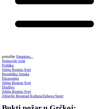
potražite
Simptom...
Najnovije vesti
Politika
Srbija
Region
Svet
Republika Srpska
Ekonomija
Srbija
Region
Svet
Društvo
Srbija
Region
Svet
Zdravlje
Beograd
Kultura/Zabava
Sport
Bukti požar u Grčkoj: