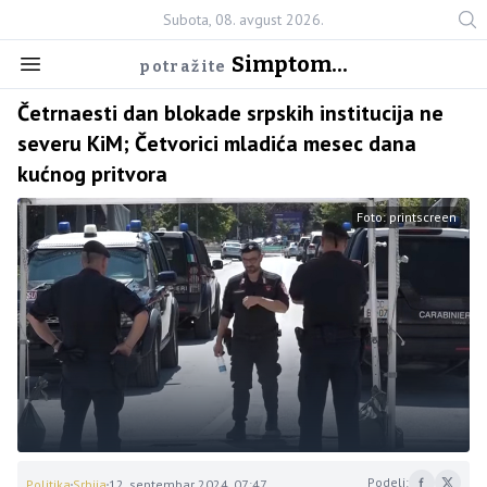
Subota, 08. avgust 2026.
Simptom...
potražite
Četrnaesti dan blokade srpskih institucija ne
severu KiM; Četvorici mladića mesec dana
kućnog pritvora
Foto: printscreen
Podeli:
Politika
Srbija
12. septembar 2024. 07:47