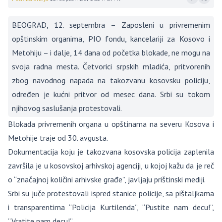
BEOGRAD, 12. septembra – Zaposleni u privremenim
opštinskim organima, PIO fondu, kancelariji za Kosovo i
Metohiju – i dalje, 14 dana od početka blokade, ne mogu na
svoja radna mesta. Četvorici srpskih mladića, pritvorenih
zbog navodnog napada na takozvanu kosovsku policiju,
određen je kućni pritvor od mesec dana. Srbi su tokom
njihovog saslušanja protestovali.
Blokada privremenih organa u opštinama na severu Kosova i
Metohije traje od 30. avgusta.
Dokumentacija koju je takozvana kosovska policija zaplenila
završila je u kosovskoj arhivskoj agenciji, u kojoj kažu da je reč
o “značajnoj količini arhivske građe”, javljaju prištinski mediji.
Srbi su juče protestovali ispred stanice policije, sa pištaljkama
i transparentima “Policija Kurtilenda”, “Pustite nam decu!”,
”Vratite nam decu!”.