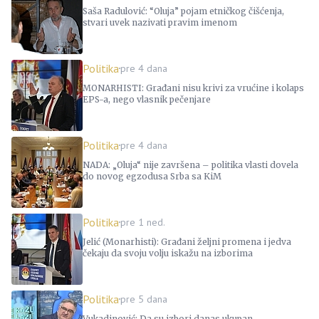
Saša Radulović: “Oluja” pojam etničkog čišćenja,
stvari uvek nazivati pravim imenom
Politika
pre 4 dana
MONARHISTI: Građani nisu krivi za vrućine i kolaps
EPS-a, nego vlasnik pečenjare
Politika
pre 4 dana
NADA: „Oluja“ nije završena – politika vlasti dovela
do novog egzodusa Srba sa KiM
Politika
pre 1 ned.
Jelić (Monarhisti): Građani željni promena i jedva
čekaju da svoju volju iskažu na izborima
Politika
pre 5 dana
Vukadinović: Da su izbori danas ukupan