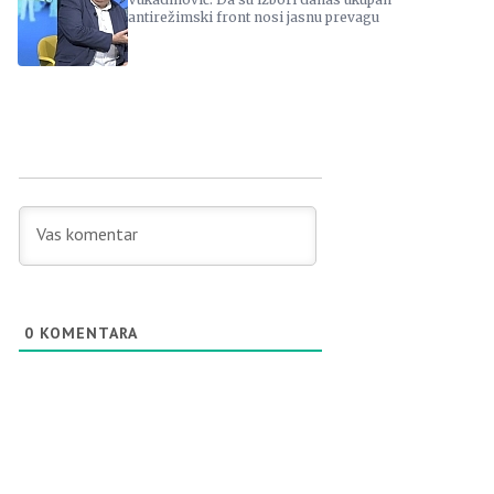
antirežimski front nosi jasnu prevagu
0
KOMENTARA