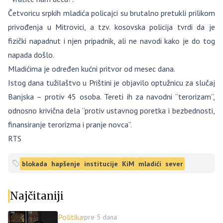
Četvoricu srpkih mladića policajci su brutalno pretukli prilikom
privođenja u Mitrovici, a tzv. kosovska policija tvrdi da je
fizički napadnut i njen pripadnik, ali ne navodi kako je do tog
napada došlo.
Mladićima je određen kućni pritvor od mesec dana.
Istog dana tužilaštvo u Prištini je objavilo optužnicu za slučaj
Banjska – protiv 45 osoba. Tereti ih za navodni “terorizam”,
odnosno krivična dela “protiv ustavnog poretka i bezbednosti,
finansiranje terorizma i pranje novca”.
RTS
blokada
hapšenje
institucije
KiM
mladići
sever
Najčitaniji
Politika
pre 5 dana