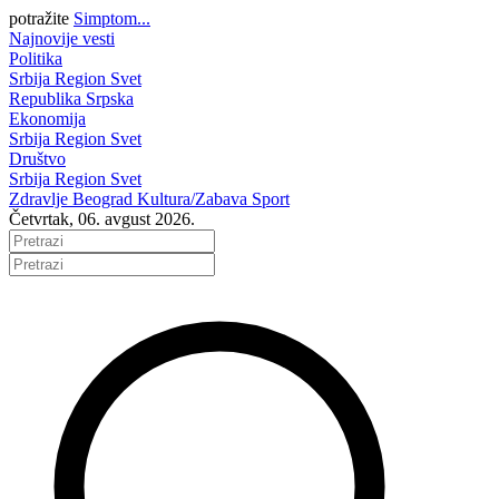
potražite
Simptom...
Najnovije vesti
Politika
Srbija
Region
Svet
Republika Srpska
Ekonomija
Srbija
Region
Svet
Društvo
Srbija
Region
Svet
Zdravlje
Beograd
Kultura/Zabava
Sport
Četvrtak, 06. avgust 2026.