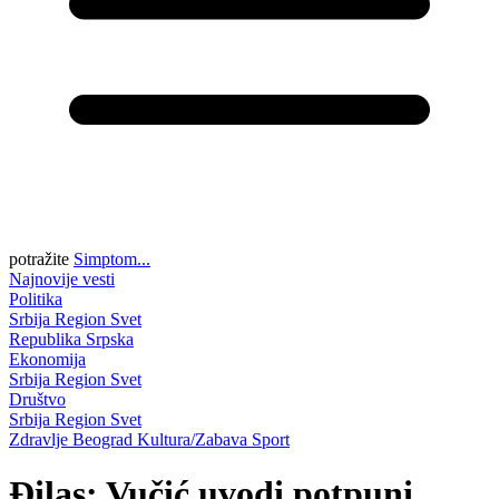
potražite
Simptom...
Najnovije vesti
Politika
Srbija
Region
Svet
Republika Srpska
Ekonomija
Srbija
Region
Svet
Društvo
Srbija
Region
Svet
Zdravlje
Beograd
Kultura/Zabava
Sport
Đilas: Vučić uvodi potpuni