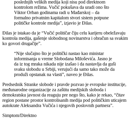
poslednjih velikih medija koji nisu pod direktnom
kontrolom režima. Vučić pokušava da uradi ono što
Viktor Orban godinama radi u Mađarskoj – da
formalno privatnim kapitalom stvori sistem potpune
političke kontrole medija”, izjavio je Đilas.
Đilas je istakao da je “Vučić političar čiju celu karijeru obeležavaju
kontrola medija, gašenje slobodnog novinarstva i obračun sa svakim
ko govori drugačije”.
“Nije slučajno što je politički nastao kao ministar
informisanja u vreme Slobodana Miloševića. Jasno je
da iz tog mraka nikada nije izašao i da nastavlja da guši
svaku slobodu u Srbiji, verujući da samo tako može da
produži opstanak na vlasti”, naveo je Đilas.
Predsednik Stranke slobode i pravde pozvao je evropske institucije,
međunarodne organizacije za zaštitu medijskih sloboda i
demokratsku javnost da reaguju pre nego što, kako je rekao, “čitav
region postane prostor kontrolisanih medija pod političkim uticajem
autokrate Aleksandra Vučića i njegovih poslovnih partnera”.
Simptom/Direktno