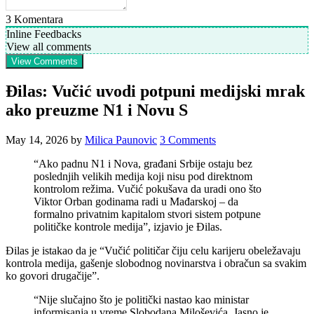
3
Komentara
Inline Feedbacks
View all comments
View Comments
Đilas: Vučić uvodi potpuni medijski mrak
ako preuzme N1 i Novu S
May 14, 2026
by
Milica Paunovic
3 Comments
“Ako padnu N1 i Nova, građani Srbije ostaju bez
poslednjih velikih medija koji nisu pod direktnom
kontrolom režima. Vučić pokušava da uradi ono što
Viktor Orban godinama radi u Mađarskoj – da
formalno privatnim kapitalom stvori sistem potpune
političke kontrole medija”, izjavio je Đilas.
Đilas je istakao da je “Vučić političar čiju celu karijeru obeležavaju
kontrola medija, gašenje slobodnog novinarstva i obračun sa svakim
ko govori drugačije”.
“Nije slučajno što je politički nastao kao ministar
informisanja u vreme Slobodana Miloševića. Jasno je