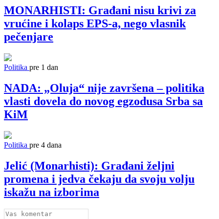
MONARHISTI: Građani nisu krivi za
vrućine i kolaps EPS-a, nego vlasnik
pečenjare
Politika
pre 1 dan
NADA: „Oluja“ nije završena – politika
vlasti dovela do novog egzodusa Srba sa
KiM
Politika
pre 4 dana
Jelić (Monarhisti): Građani željni
promena i jedva čekaju da svoju volju
iskažu na izborima