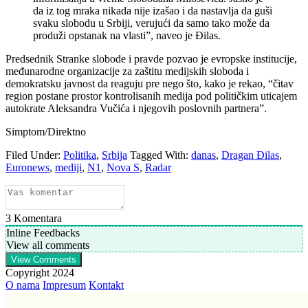
da iz tog mraka nikada nije izašao i da nastavlja da guši
svaku slobodu u Srbiji, verujući da samo tako može da
produži opstanak na vlasti”, naveo je Đilas.
Predsednik Stranke slobode i pravde pozvao je evropske institucije,
međunarodne organizacije za zaštitu medijskih sloboda i
demokratsku javnost da reaguju pre nego što, kako je rekao, “čitav
region postane prostor kontrolisanih medija pod političkim uticajem
autokrate Aleksandra Vučića i njegovih poslovnih partnera”.
Simptom/Direktno
Filed Under:
Politika
,
Srbija
Tagged With:
danas
,
Dragan Đilas
,
Euronews
,
mediji
,
N1
,
Nova S
,
Radar
3
Komentara
Inline Feedbacks
View all comments
View Comments
Copyright 2024
O nama
Impresum
Kontakt