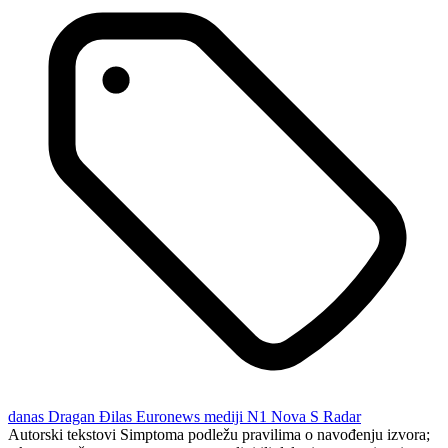
danas
Dragan Đilas
Euronews
mediji
N1
Nova S
Radar
Autorski tekstovi Simptoma podležu pravilima o navođenju izvora;