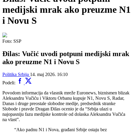
medijski mrak ako preuzme N1
i Novu S
Foto: SSP
Đilas: Vučić uvodi potpuni medijski mrak
ako preuzme N1 i Novu S
Politika
Srbija
14. maj 2026. 16:10
Podeli:
Povodom informacija da vlasnik mreže Euronews, biznismen blizak
Aleksandru Vučiću i Viktoru Orbanu kupuje N1, Novu S, Radar,
Danas i druge preostale slobodne medije, predsednik stranke
Slobode i pravde Dragan Đilas ocenio je da “Srbija ulazi u
najopasniju fazu medijske kontrole od dolaska Aleksandra Vučića
na vlast”.
“Ako padnu N1 i Nova, građani Srbije ostaju bez