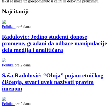
tekst se može uz gorepomenuto u celini ili delovima preuzimati.
Najčitaniji
Politika
pre 6 dana
Radulović: Jedino studenti donose
promene, građani da odbace manipulacije
dela medija i analitičara
Politika
pre 2 dana
Saša Radulović: “Oluja” pojam etničkog
čišćenja, stvari uvek nazivati pravim
imenom
Politika
pre 2 dana