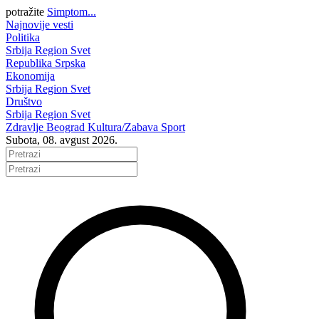
potražite
Simptom...
Najnovije vesti
Politika
Srbija
Region
Svet
Republika Srpska
Ekonomija
Srbija
Region
Svet
Društvo
Srbija
Region
Svet
Zdravlje
Beograd
Kultura/Zabava
Sport
Subota, 08. avgust 2026.