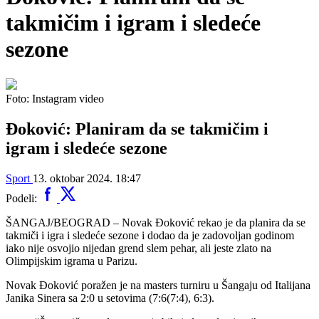
takmičim i igram i sledeće
sezone
Foto: Instagram video
Đoković: Planiram da se takmičim i
igram i sledeće sezone
Sport
13. oktobar 2024. 18:47
Podeli:
ŠANGAJ/BEOGRAD – Novak Đoković rekao je da planira da se
takmiči i igra i sledeće sezone i dodao da je zadovoljan godinom
iako nije osvojio nijedan grend slem pehar, ali jeste zlato na
Olimpijskim igrama u Parizu.
Novak Đoković poražen je na masters turniru u Šangaju od Italijana
Janika Sinera sa 2:0 u setovima (7:6(7:4), 6:3).