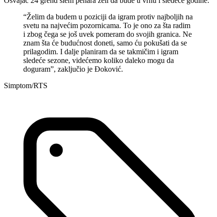
Osvajač 24 grend slem pehara želi da bude u vrhu i sledeće godine.
“Želim da budem u poziciji da igram protiv najboljih na
svetu na najvećim pozornicama. To je ono za šta radim
i zbog čega se još uvek pomeram do svojih granica. Ne
znam šta će budućnost doneti, samo ću pokušati da se
prilagodim. I dalje planiram da se takmičim i igram
sledeće sezone, videćemo koliko daleko mogu da
doguram”, zaključio je Đoković.
Simptom/RTS