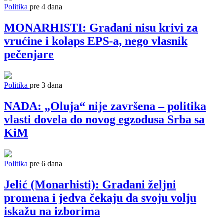
Politika
pre 4 dana
MONARHISTI: Građani nisu krivi za
vrućine i kolaps EPS-a, nego vlasnik
pečenjare
Politika
pre 3 dana
NADA: „Oluja“ nije završena – politika
vlasti dovela do novog egzodusa Srba sa
KiM
Politika
pre 6 dana
Jelić (Monarhisti): Građani željni
promena i jedva čekaju da svoju volju
iskažu na izborima