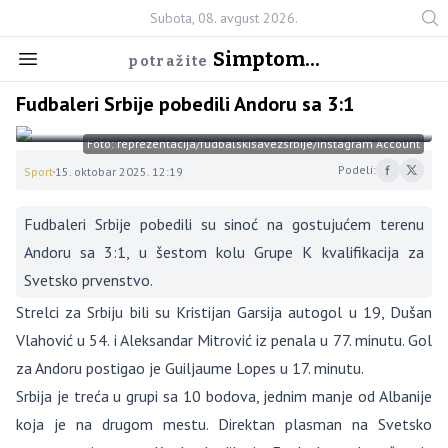
Subota, 08. avgust 2026.
Simptom...
potražite
Fudbaleri Srbije pobedili Andoru sa 3:1
Foto: reprezentacija/fudbalskisavezsrbije/Instagram Account
Podeli:
Sport
15. oktobar 2025. 12:19
Fudbaleri Srbije pobedili su sinoć na gostujućem terenu
Andoru sa 3:1, u šestom kolu Grupe K kvalifikacija za
Svetsko prvenstvo.
Strelci za Srbiju bili su Kristijan Garsija autogol u 19, Dušan
Vlahović u 54. i Aleksandar Mitrović iz penala u 77. minutu. Gol
za Andoru postigao je Guiljaume Lopes u 17. minutu.
Srbija je treća u grupi sa 10 bodova, jednim manje od Albanije
koja je na drugom mestu. Direktan plasman na Svetsko