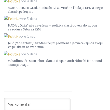
Politika
pre 4 dana
MONARHISTI: Građani nisu krivi za vrućine i kolaps EPS-a, nego
vlasnik pečenjare
Politika
pre 3 dana
NADA: „Oluja“ nije završena – politika vlasti dovela do novog
egzodusa Srba sa KiM
Politika
pre 1 ned.
Jelić (Monarhisti): Građani željni promena i jedva čekaju da svoju
volju iskažu na izborima
Politika
pre 5 dana
Vukadinović: Da su izbori danas ukupan antirežimski front nosi
jasnu prevagu