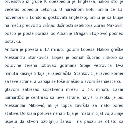
prvenstvo iz grupe K obezbedila je Engleska, nakon što je
večeras pobedila Letoniju. U narednom kolu, Srbija će 13.
novembra u Londonu gostovati Engleskoj. Srbiju je sa klupe
na meču predvodio vršilac dužnosti selektora Zoran Mirković,
pošto je posle poraza od Albanije Dragan Stojković podneo
ostavku.
Andora je povela u 17. minutu golom Lopesa. Nakon greške
Aleksandra Stankovića, Lopes je odmah šutirao i skoro sa
polovine terena lobovao golmana Srbije Petrovića. Dva
minuta kasnije Srbija je izjednačila. Stanković je izveo korner
sa leve strane, a Garsija se loše snašao u svom šesnaestercu i
glavom zatresao sopstvenu mrežu. U 37. minutu Lazar
Samardžić je centrirao sa leve strane, najviši u skoku je bio
Aleksandar Mitrović, ali je lopta završila za malo pored
stative. Do kraja poluvremena Srbija je imala inicijativu, ali nije
uspela da stvori ozbiljniju šansu i na pauzu se otišlo sa