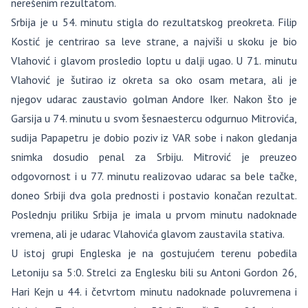
nerešenim rezultatom.
Srbija je u 54. minutu stigla do rezultatskog preokreta. Filip
Kostić je centrirao sa leve strane, a najviši u skoku je bio
Vlahović i glavom prosledio loptu u dalji ugao. U 71. minutu
Vlahović je šutirao iz okreta sa oko osam metara, ali je
njegov udarac zaustavio golman Andore Iker. Nakon što je
Garsija u 74. minutu u svom šesnaestercu odgurnuo Mitrovića,
sudija Papapetru je dobio poziv iz VAR sobe i nakon gledanja
snimka dosudio penal za Srbiju. Mitrović je preuzeo
odgovornost i u 77. minutu realizovao udarac sa bele tačke,
doneo Srbiji dva gola prednosti i postavio konačan rezultat.
Poslednju priliku Srbija je imala u prvom minutu nadoknade
vremena, ali je udarac Vlahovića glavom zaustavila stativa.
U istoj grupi Engleska je na gostujućem terenu pobedila
Letoniju sa 5:0. Strelci za Englesku bili su Antoni Gordon 26,
Hari Kejn u 44. i četvrtom minutu nadoknade poluvremena i