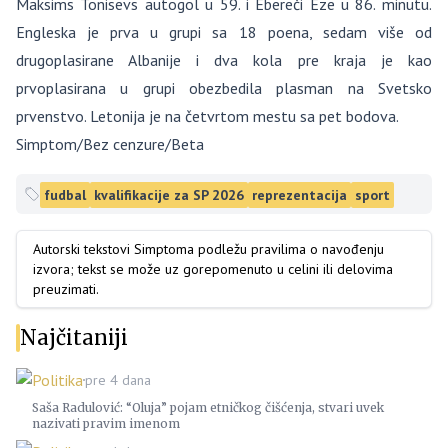
Maksims Tonisevs autogol u 59. i Ebereči Eze u 86. minutu.
Engleska je prva u grupi sa 18 poena, sedam više od
drugoplasirane Albanije i dva kola pre kraja je kao
prvoplasirana u grupi obezbedila plasman na Svetsko
prvenstvo. Letonija je na četvrtom mestu sa pet bodova.
Simptom/Bez cenzure/Beta
fudbal
kvalifikacije za SP 2026
reprezentacija
sport
Autorski tekstovi Simptoma podležu pravilima o navođenju
izvora; tekst se može uz gorepomenuto u celini ili delovima
preuzimati.
Najčitaniji
Politika
pre 4 dana
Saša Radulović: “Oluja” pojam etničkog čišćenja, stvari uvek
nazivati pravim imenom