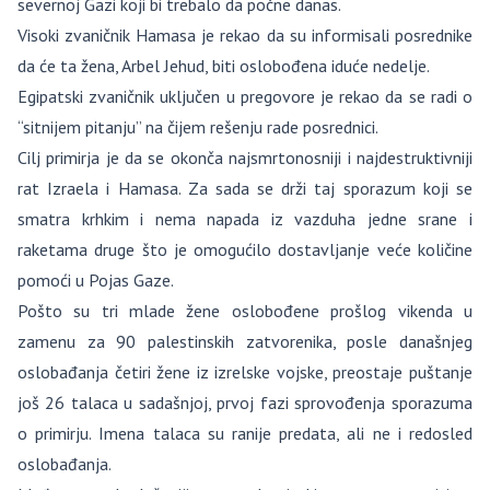
severnoj Gazi koji bi trebalo da počne danas.
Visoki zvaničnik Hamasa je rekao da su informisali posrednike
da će ta žena, Arbel Jehud, biti oslobođena iduće nedelje.
Egipatski zvaničnik uključen u pregovore je rekao da se radi o
“sitnijem pitanju” na čijem rešenju rade posrednici.
Cilj primirja je da se okonča najsmrtonosniji i najdestruktivniji
rat Izraela i Hamasa. Za sada se drži taj sporazum koji se
smatra krhkim i nema napada iz vazduha jedne srane i
raketama druge što je omogućilo dostavljanje veće količine
pomoći u Pojas Gaze.
Pošto su tri mlade žene oslobođene prošlog vikenda u
zamenu za 90 palestinskih zatvorenika, posle današnjeg
oslobađanja četiri žene iz izrelske vojske, preostaje puštanje
još 26 talaca u sadašnjoj, prvoj fazi sprovođenja sporazuma
o primirju. Imena talaca su ranije predata, ali ne i redosled
oslobađanja.