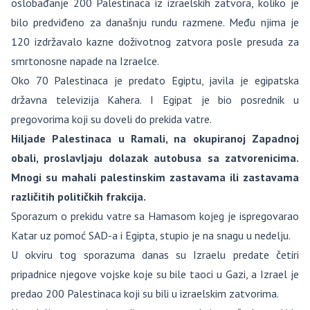
oslobađanje 200 Palestinaca iz izraelskih zatvora, koliko je
bilo predviđeno za današnju rundu razmene. Među njima je
120 izdržavalo kazne doživotnog zatvora posle presuda za
smrtonosne napade na Izraelce.
Oko 70 Palestinaca je predato Egiptu, javila je egipatska
državna televizija Kahera. I Egipat je bio posrednik u
pregovorima koji su doveli do prekida vatre.
Hiljade Palestinaca u Ramali, na okupiranoj Zapadnoj
obali, proslavljaju dolazak autobusa sa zatvorenicima.
Mnogi su mahali palestinskim zastavama ili zastavama
različitih političkih frakcija.
Sporazum o prekidu vatre sa Hamasom kojeg je ispregovarao
Katar uz pomoć SAD-a i Egipta, stupio je na snagu u nedelju.
U okviru tog sporazuma danas su Izraelu predate četiri
pripadnice njegove vojske koje su bile taoci u Gazi, a Izrael je
predao 200 Palestinaca koji su bili u izraelskim zatvorima.