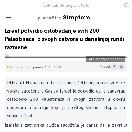
Četvrtak, 06. avgust 2026.
Simptom...
potražite
Izrael potvrdio oslobađanje svih 200
Palestinaca iz svojih zatvora u današnjoj rundi
razmene
Foto: video screenshot
Podeli:
Politika
Svet
25. januar 2025. 17:02
Militanti Hamasa predali su danas četiri pripadnice izrelske
vojske zatočene u Gazi, a Izrael je potvrdio da je zauzvrat
oslobodio 200 Palestinaca iz svojih zatvora u okviru
dogovora o primirju koje je prošlog vikenda stupilo na
snagu u Gazi.
Izarelska zatvorska služba saopštila je danas da je završila