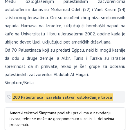
Među ozloglašenijim palestinskim zatvorenicima
oslobođenim danas su Mohamad Odeh (52) i Vael Kasim (54)
iz istočnog Jerusalima. Oni su osuđeni zbog niza smrtonosnih
napada Hamasa na Izraelce, uključujući bombaški napad na
kafe na Univerzitetu Hibru u Jerusalemu 2002. godine kada je
ubijeno devet ljudi, uključujući pet američkih državljana.
Od 70 Palestinaca koji su predati Egiptu, neki bi mogli kasnije
da odu u druge zemlje, a Alžir, Tunis i Turska su izrazile
spremnost da ih prihvate, rekao je šef grupe za odbranu
palestinskih zatvorenika Abdulah Al Hagari.
Simptom/Beta
200 Palestinaca
izraelski zatvor
oslobađanje taoca
Autorski tekstovi Simptoma podležu pravilima o navođenju
izvora; tekst se može uz gorepomenuto u celini ili delovima
preuzimati.