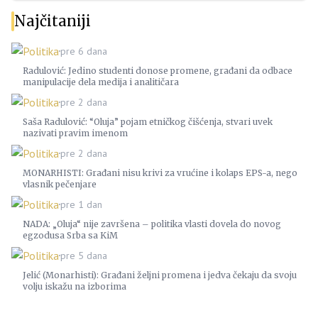
Najčitaniji
Politika
pre 6 dana
Radulović: Jedino studenti donose promene, građani da odbace
manipulacije dela medija i analitičara
Politika
pre 2 dana
Saša Radulović: “Oluja” pojam etničkog čišćenja, stvari uvek
nazivati pravim imenom
Politika
pre 2 dana
MONARHISTI: Građani nisu krivi za vrućine i kolaps EPS-a, nego
vlasnik pečenjare
Politika
pre 1 dan
NADA: „Oluja“ nije završena – politika vlasti dovela do novog
egzodusa Srba sa KiM
Politika
pre 5 dana
Jelić (Monarhisti): Građani željni promena i jedva čekaju da svoju
volju iskažu na izborima