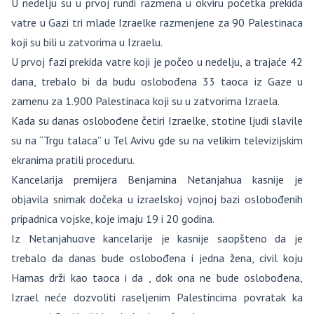
U nedelju su u prvoj rundi razmena u okviru početka prekida
vatre u Gazi tri mlade Izraelke razmenjene za 90 Palestinaca
koji su bili u zatvorima u Izraelu.
U prvoj fazi prekida vatre koji je počeo u nedelju, a trajaće 42
dana, trebalo bi da budu oslobođena 33 taoca iz Gaze u
zamenu za 1.900 Palestinaca koji su u zatvorima Izraela.
Kada su danas oslobođene četiri Izraelke, stotine ljudi slavile
su na “Trgu talaca” u Tel Avivu gde su na velikim televizijskim
ekranima pratili proceduru.
Kancelarija premijera Benjamina Netanjahua kasnije je
objavila snimak dočeka u izraelskoj vojnoj bazi oslobođenih
pripadnica vojske, koje imaju 19 i 20 godina.
Iz Netanjahuove kancelarije je kasnije saopšteno da je
trebalo da danas bude oslobođena i jedna žena, civil koju
Hamas drži kao taoca i da , dok ona ne bude oslobođena,
Izrael neće dozvoliti raseljenim Palestincima povratak ka