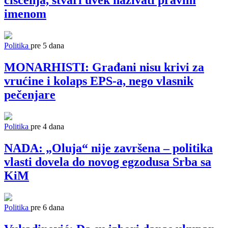
čišćenja, stvari uvek nazivati pravim
imenom
Politika
pre 5 dana
MONARHISTI: Građani nisu krivi za
vrućine i kolaps EPS-a, nego vlasnik
pečenjare
Politika
pre 4 dana
NADA: „Oluja“ nije završena – politika
vlasti dovela do novog egzodusa Srba sa
KiM
Politika
pre 6 dana