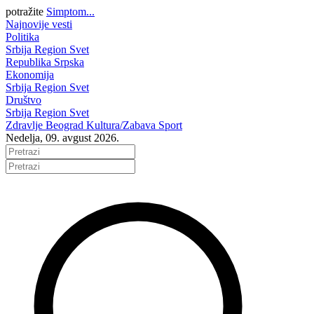
potražite
Simptom...
Najnovije vesti
Politika
Srbija
Region
Svet
Republika Srpska
Ekonomija
Srbija
Region
Svet
Društvo
Srbija
Region
Svet
Zdravlje
Beograd
Kultura/Zabava
Sport
Nedelja, 09. avgust 2026.