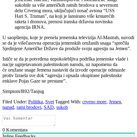
sukobile sa više američkih ratnih brodova u severnom
delu Crvenog mora, uključujući nosač aviona “USS
Hari S. Truman”, na koji je lansirano više krstarećih
raketa i dronova, prenosi iranska državna novinska
agencija IRNA.
U saopštenju, koje je prenela jemenska televizija Al-Masirah, navodi
se da je višečasovna operacija jemenskih oružanih snaga “sprečila
Sjedinjene Američke Države da produže svoju agresiju na Jemen”.
Ističe se da je potvrđena nepokolebljiva podrška jemenske vlade i
nacije ugnjetavanom palestinskom narodu, uz napomenu da
će oružane snage Jemena nastaviti da izvode operacije odmazde
protiv Izraela sve dok “agresija i opsada okupirane palestinske
enklave Pojas Gaze ne prestane”.
Simptom/B92/Tanjug
Filed Under:
Politika
,
Svet
Tagged With:
crveno more
,
Jemen
,
napad
,
ratni brodovi
,
SAD
,
sukob
0
Komentara
Inline Feedbacks