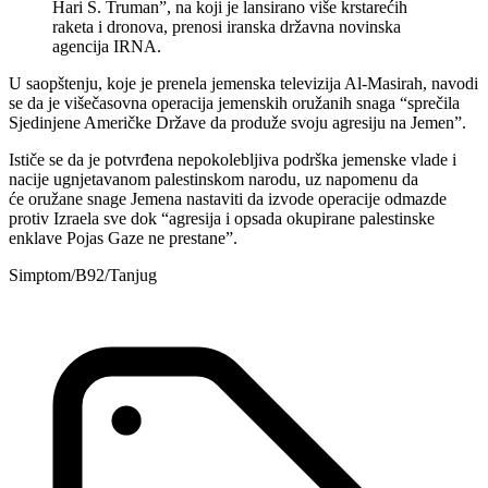
Hari S. Truman”, na koji je lansirano više krstarećih
raketa i dronova, prenosi iranska državna novinska
agencija IRNA.
U saopštenju, koje je prenela jemenska televizija Al-Masirah, navodi
se da je višečasovna operacija jemenskih oružanih snaga “sprečila
Sjedinjene Američke Države da produže svoju agresiju na Jemen”.
Ističe se da je potvrđena nepokolebljiva podrška jemenske vlade i
nacije ugnjetavanom palestinskom narodu, uz napomenu da
će oružane snage Jemena nastaviti da izvode operacije odmazde
protiv Izraela sve dok “agresija i opsada okupirane palestinske
enklave Pojas Gaze ne prestane”.
Simptom/B92/Tanjug