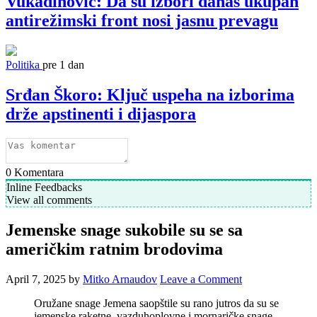
Vukadinović: Da su izbori danas ukupan
antirežimski front nosi jasnu prevagu
Politika
pre 1 dan
Srđan Škoro: Ključ uspeha na izborima
drže apstinenti i dijaspora
0
Komentara
Inline Feedbacks
View all comments
Jemenske snage sukobile su se sa
američkim ratnim brodovima
April 7, 2025
by
Mitko Arnaudov
Leave a Comment
Oružane snage Jemena saopštile su rano jutros da su se
jemenske raketne, vazduhoplovne i mornaričke snage