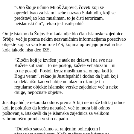
“Ono što je učinio Miloš Žujović, čovek koji se
opredeljivao za islam i sebe nazvao Salahudin, koji se
predstavljao kao musliman, to je čisti terorizam,
neislamski čin”, rekao je Jusufspahić
On je istakao da Žujović nikada nije bio član Islamske zajednice
Srbije, već je prema nekim nezvaničnim informacijama posećivao
objekte koji su van kontrole IZS, kojima upravljaju privatna lica
koja takođe nisu deo IZS.
“Zločin koji je izvršen je atak na državu i na sve nas.
Kažete sufizam – to ne postoji, kažete vehabizam – ni
to ne postoji. Postoji izraz musliman za onoga koji je
Bogu veran”, rekao je Jusufspahić i dodao da ljudi koji
se deklarišu kao vehabije ne ulaze u džamije i u
regularne objekte islamske verske zajednice već u neke
druge, nepoznate objekte.
Jusufspahić je rekao da odnos prema Srbiji ne može biti taj odnos
koji je pokušao da kreira napadač, već to mora biti odnos
poštovanja, istakavši da je islamska zajednica sa velikom
zabrinutošću primila vest o napadu.
“Duboko saosećamo sa ranjenim policajcem i