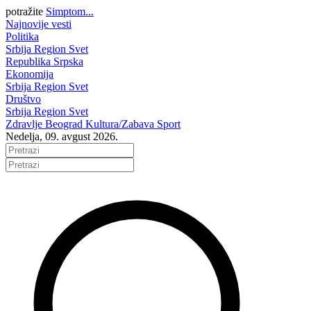
potražite
Simptom...
Najnovije vesti
Politika
Srbija
Region
Svet
Republika Srpska
Ekonomija
Srbija
Region
Svet
Društvo
Srbija
Region
Svet
Zdravlje
Beograd
Kultura/Zabava
Sport
Nedelja, 09. avgust 2026.