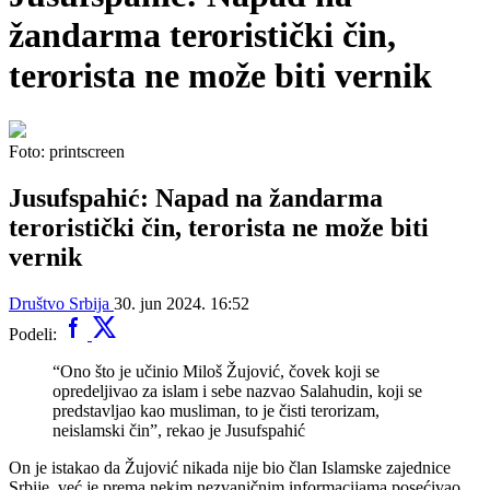
žandarma teroristički čin,
terorista ne može biti vernik
Foto: printscreen
Jusufspahić: Napad na žandarma
teroristički čin, terorista ne može biti
vernik
Društvo
Srbija
30. jun 2024. 16:52
Podeli:
“Ono što je učinio Miloš Žujović, čovek koji se
opredeljivao za islam i sebe nazvao Salahudin, koji se
predstavljao kao musliman, to je čisti terorizam,
neislamski čin”, rekao je Jusufspahić
On je istakao da Žujović nikada nije bio član Islamske zajednice
Srbije, već je prema nekim nezvaničnim informacijama posećivao