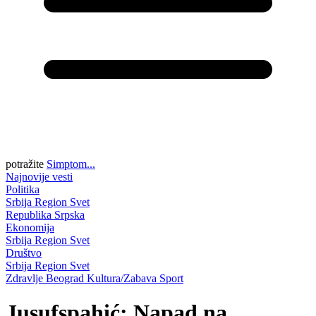
potražite
Simptom...
Najnovije vesti
Politika
Srbija
Region
Svet
Republika Srpska
Ekonomija
Srbija
Region
Svet
Društvo
Srbija
Region
Svet
Zdravlje
Beograd
Kultura/Zabava
Sport
Jusufspahić: Napad na