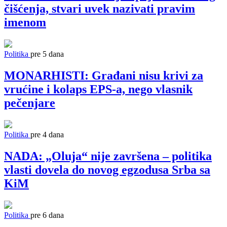
čišćenja, stvari uvek nazivati pravim
imenom
Politika
pre 5 dana
MONARHISTI: Građani nisu krivi za
vrućine i kolaps EPS-a, nego vlasnik
pečenjare
Politika
pre 4 dana
NADA: „Oluja“ nije završena – politika
vlasti dovela do novog egzodusa Srba sa
KiM
Politika
pre 6 dana