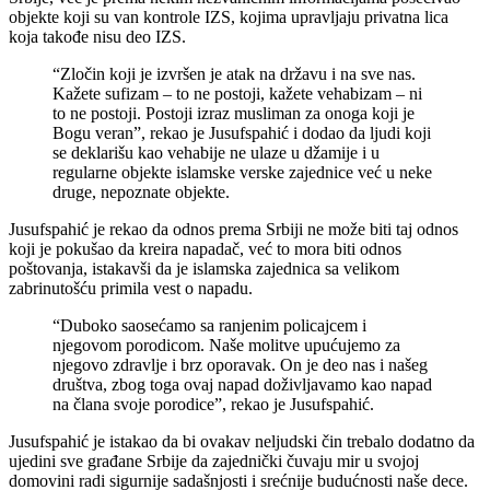
objekte koji su van kontrole IZS, kojima upravljaju privatna lica
koja takođe nisu deo IZS.
“Zločin koji je izvršen je atak na državu i na sve nas.
Kažete sufizam – to ne postoji, kažete vehabizam – ni
to ne postoji. Postoji izraz musliman za onoga koji je
Bogu veran”, rekao je Jusufspahić i dodao da ljudi koji
se deklarišu kao vehabije ne ulaze u džamije i u
regularne objekte islamske verske zajednice već u neke
druge, nepoznate objekte.
Jusufspahić je rekao da odnos prema Srbiji ne može biti taj odnos
koji je pokušao da kreira napadač, već to mora biti odnos
poštovanja, istakavši da je islamska zajednica sa velikom
zabrinutošću primila vest o napadu.
“Duboko saosećamo sa ranjenim policajcem i
njegovom porodicom. Naše molitve upućujemo za
njegovo zdravlje i brz oporavak. On je deo nas i našeg
društva, zbog toga ovaj napad doživljavamo kao napad
na člana svoje porodice”, rekao je Jusufspahić.
Jusufspahić je istakao da bi ovakav neljudski čin trebalo dodatno da
ujedini sve građane Srbije da zajednički čuvaju mir u svojoj
domovini radi sigurnije sadašnjosti i srećnije budućnosti naše dece.