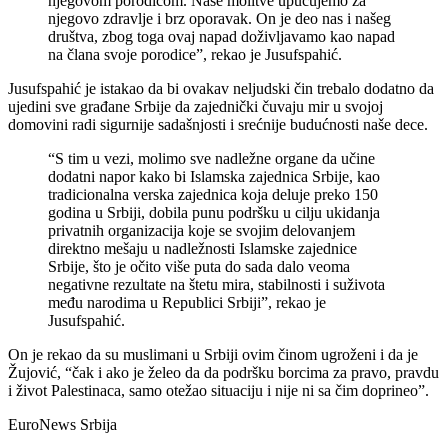
njegovom porodicom. Naše molitve upućujemo za
njegovo zdravlje i brz oporavak. On je deo nas i našeg
društva, zbog toga ovaj napad doživljavamo kao napad
na člana svoje porodice”, rekao je Jusufspahić.
Jusufspahić je istakao da bi ovakav neljudski čin trebalo dodatno da
ujedini sve građane Srbije da zajednički čuvaju mir u svojoj
domovini radi sigurnije sadašnjosti i srećnije budućnosti naše dece.
“S tim u vezi, molimo sve nadležne organe da učine
dodatni napor kako bi Islamska zajednica Srbije, kao
tradicionalna verska zajednica koja deluje preko 150
godina u Srbiji, dobila punu podršku u cilju ukidanja
privatnih organizacija koje se svojim delovanjem
direktno mešaju u nadležnosti Islamske zajednice
Srbije, što je očito više puta do sada dalo veoma
negativne rezultate na štetu mira, stabilnosti i suživota
među narodima u Republici Srbiji”, rekao je
Jusufspahić.
On je rekao da su muslimani u Srbiji ovim činom ugroženi i da je
Žujović, “čak i ako je želeo da da podršku borcima za pravo, pravdu
i život Palestinaca, samo otežao situaciju i nije ni sa čim doprineo”.
EuroNews Srbija