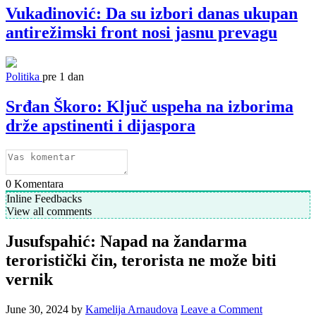
Vukadinović: Da su izbori danas ukupan
antirežimski front nosi jasnu prevagu
Politika
pre 1 dan
Srđan Škoro: Ključ uspeha na izborima
drže apstinenti i dijaspora
0
Komentara
Inline Feedbacks
View all comments
Jusufspahić: Napad na žandarma
teroristički čin, terorista ne može biti
vernik
June 30, 2024
by
Kamelija Arnaudova
Leave a Comment