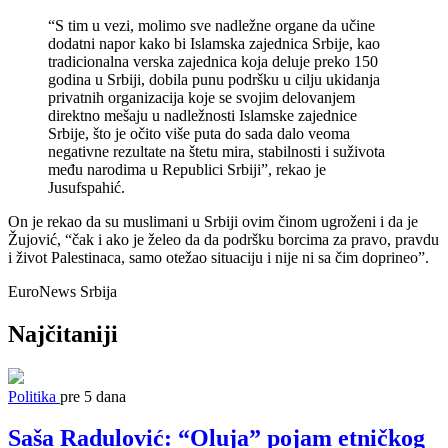
“S tim u vezi, molimo sve nadležne organe da učine
dodatni napor kako bi Islamska zajednica Srbije, kao
tradicionalna verska zajednica koja deluje preko 150
godina u Srbiji, dobila punu podršku u cilju ukidanja
privatnih organizacija koje se svojim delovanjem
direktno mešaju u nadležnosti Islamske zajednice
Srbije, što je očito više puta do sada dalo veoma
negativne rezultate na štetu mira, stabilnosti i suživota
među narodima u Republici Srbiji”, rekao je
Jusufspahić.
On je rekao da su muslimani u Srbiji ovim činom ugroženi i da je
Žujović, “čak i ako je želeo da da podršku borcima za pravo, pravdu
i život Palestinaca, samo otežao situaciju i nije ni sa čim doprineo”.
EuroNews Srbija
Najčitaniji
Politika
pre 5 dana
Saša Radulović: “Oluja” pojam etničkog