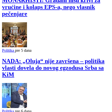
MONARHISTI: Građani nisu krivi za
vrućine i kolaps EPS-a, nego vlasnik
pečenjare
Politika
pre 5 dana
NADA: „Oluja“ nije završena – politika
vlasti dovela do novog egzodusa Srba sa
KiM
Politika
pre 6 dana