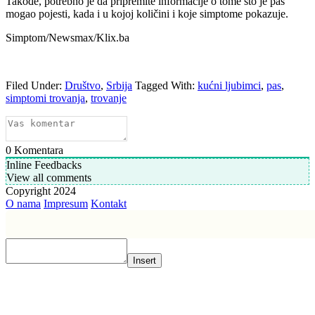
Takođe, potrebno je da pripremite informacije o tome što je pas
mogao pojesti, kada i u kojoj količini i koje simptome pokazuje.
Simptom/Newsmax/Klix.ba
Filed Under:
Društvo
,
Srbija
Tagged With:
kućni ljubimci
,
pas
,
simptomi trovanja
,
trovanje
0
Komentara
Inline Feedbacks
View all comments
Copyright 2024
O nama
Impresum
Kontakt
Insert