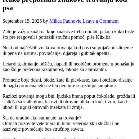
psa
September 15, 2025
by
Milica Paunovic
Leave a Comment
Zato je važno znati na koje znakove treba obratiti pažnju kako biste
što pre reagovali i potražili stručnu pomoć, piše Klix.ba.
Neki od najčešćih znakova trovanja kod pasa su pojačano slinjenje
ili pena na ustima, povraćanje, dijareja i gubitak apetita.
Letargija, drhtanje mišića, napadi ili neobične promene u ponašanju,
kao što je preterana razigranost, takođe su alarmantni.
Promene boje desni, blede, žute ili plavkaste, kao i otežano disanje
ili nagla promena telesne temperature su ozbiljni simptomi.
Razlozi trovanja mogu biti: ljudska hrana poput čokolade, grožđa ili
slatkiša sa ksilitolom, lekovi ili otrovne biljke u kući i vrtu, kao i
ubodi ili ugrizi otrovnih insekata ili zmija.
Šta da uradite ako sumnjate na trovanje?
Odmah pozovite veterinara ili hitnu veterinarsku službu i ne
izazivajte povraćanje bez stručnog saveta.