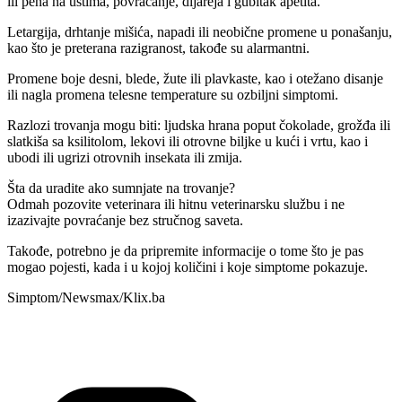
ili pena na ustima, povraćanje, dijareja i gubitak apetita.
Letargija, drhtanje mišića, napadi ili neobične promene u ponašanju,
kao što je preterana razigranost, takođe su alarmantni.
Promene boje desni, blede, žute ili plavkaste, kao i otežano disanje
ili nagla promena telesne temperature su ozbiljni simptomi.
Razlozi trovanja mogu biti: ljudska hrana poput čokolade, grožđa ili
slatkiša sa ksilitolom, lekovi ili otrovne biljke u kući i vrtu, kao i
ubodi ili ugrizi otrovnih insekata ili zmija.
Šta da uradite ako sumnjate na trovanje?
Odmah pozovite veterinara ili hitnu veterinarsku službu i ne
izazivajte povraćanje bez stručnog saveta.
Takođe, potrebno je da pripremite informacije o tome što je pas
mogao pojesti, kada i u kojoj količini i koje simptome pokazuje.
Simptom/Newsmax/Klix.ba