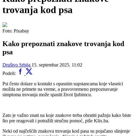
trovanja kod psa
Foto: Pixabay
Kako prepoznati znakove trovanja kod
psa
Društvo
Srbija
15. septembar 2025. 11:02
Podeli:
Psi često dolaze u kontakt s opasnim supstancama koje vlasnici
možda ne primete na vreme, a pravovremeno prepoznavanje
simptoma trovanja može spasiti život ljubimcu.
Zato je važno znati na koje znakove treba obratiti pažnju kako biste
što pre reagovali i potražili stručnu pomoć, piše Klix.ba.
Neki od najčešćih znakova trovanja kod pasa su pojačano slinjenje