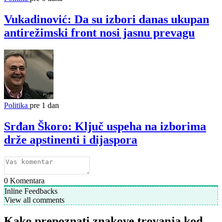
Vukadinović: Da su izbori danas ukupan
antirežimski front nosi jasnu prevagu
Politika
pre 1 dan
Srđan Škoro: Ključ uspeha na izborima
drže apstinenti i dijaspora
0
Komentara
Inline Feedbacks
View all comments
Kako prepoznati znakove trovanja kod