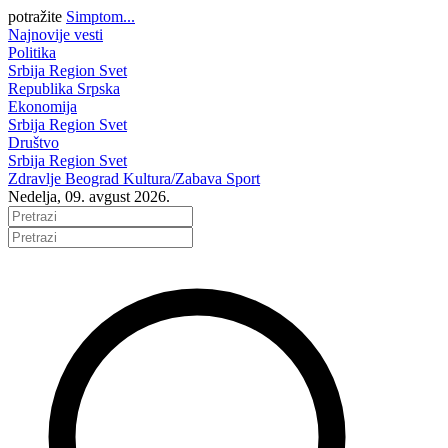
potražite
Simptom...
Najnovije vesti
Politika
Srbija
Region
Svet
Republika Srpska
Ekonomija
Srbija
Region
Svet
Društvo
Srbija
Region
Svet
Zdravlje
Beograd
Kultura/Zabava
Sport
Nedelja, 09. avgust 2026.