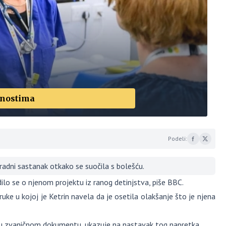
žnostima
Podeli:
dni sastanak otkako se suočila s bolešću.
ilo se o njenom projektu iz ranog detinjstva, piše BBC.
uke u kojoj je Ketrin navela da je osetila olakšanje što je njena
n u zvaničnom dokumentu, ukazuje na nastavak tog napretka.