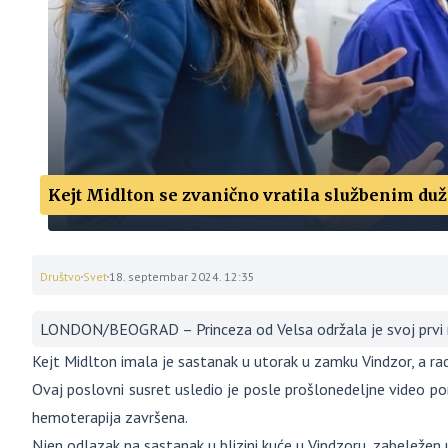
Kejt Midlton se zvanično vratila službenim du
Društvo
Svet
18. septembar 2024. 12:35
LONDON/BEOGRAD – Princeza od Velsa održala je svoj prvi ra
Kejt Midlton imala je sastanak u utorak u zamku Vindzor, a rad
Ovaj poslovni susret usledio je posle prošlonedeljne video por
hemoterapija završena.
Njen odlazak na sastanak u blizini kuće u Vindzoru, zabeleže