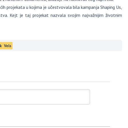
ećih projekata u kojima je učestvovala bila kampanja Shaping Us,
tva. Kejt je taj projekat nazvala svojim najvažnijim životnim
k
Vels