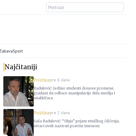
/Zabava
Sport
Najčitaniji
Politika
pre 6 dana
Radulović: Jedino studenti donose promene,
građani da odbace manipulacije dela medija i
analitičara
Politika
pre 2 dana
Saša Radulović: “Oluja” pojam etničkog čišćenja,
stvari uvek nazivati pravim imenom