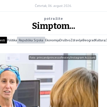
Četvrtak, 06. avgust 2026.
potražite
Simptom...
esti
Politika
Republika Srpska
Ekonomija
Društvo
Zdravlje
Beograd
Kultura
Foto: princandprincessofwales/Instagram Account