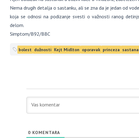
Nema drugih detalja o sastanku, ali se zna da je jedan od vod
koja se odnosi na podizanje svesti o važnosti ranog detinjs
delom.
Simptom/B92/BBC
bolest
dužnosti
Kejt Midlton
oporavak
princeza
sastana
0
KOMENTARA