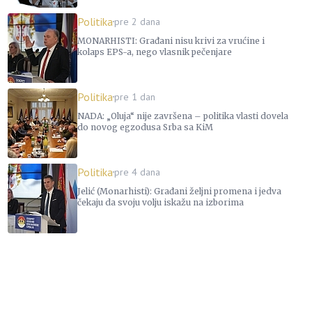
Politika
pre 2 dana
MONARHISTI: Građani nisu krivi za vrućine i
kolaps EPS-a, nego vlasnik pečenjare
Politika
pre 1 dan
NADA: „Oluja“ nije završena – politika vlasti dovela
do novog egzodusa Srba sa KiM
Politika
pre 4 dana
Jelić (Monarhisti): Građani željni promena i jedva
čekaju da svoju volju iskažu na izborima