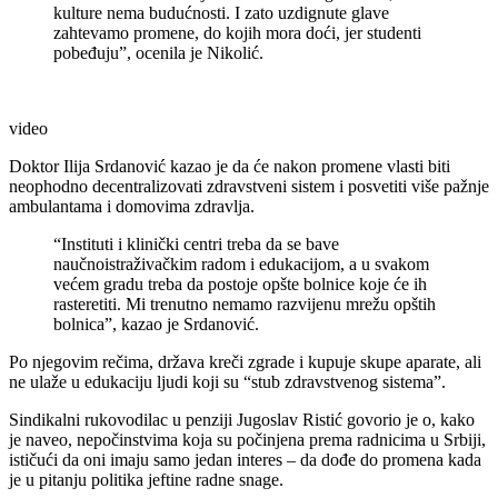
kulture nema budućnosti. I zato uzdignute glave
zahtevamo promene, do kojih mora doći, jer studenti
pobeđuju”, ocenila je Nikolić.
video
Doktor Ilija Srdanović kazao je da će nakon promene vlasti biti
neophodno decentralizovati zdravstveni sistem i posvetiti više pažnje
ambulantama i domovima zdravlja.
“Instituti i klinički centri treba da se bave
naučnoistraživačkim radom i edukacijom, a u svakom
većem gradu treba da postoje opšte bolnice koje će ih
rasteretiti. Mi trenutno nemamo razvijenu mrežu opštih
bolnica”, kazao je Srdanović.
Po njegovim rečima, država kreči zgrade i kupuje skupe aparate, ali
ne ulaže u edukaciju ljudi koji su “stub zdravstvenog sistema”.
Sindikalni rukovodilac u penziji Jugoslav Ristić govorio je o, kako
je naveo, nepočinstvima koja su počinjena prema radnicima u Srbiji,
ističući da oni imaju samo jedan interes – da dođe do promena kada
je u pitanju politika jeftine radne snage.