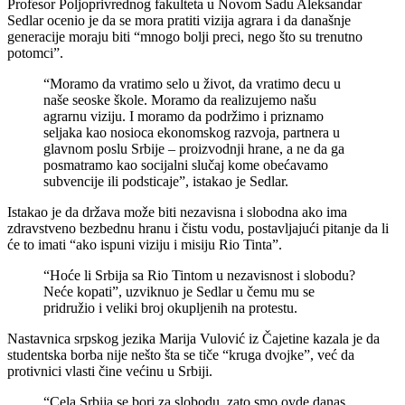
Profesor Poljoprivrednog fakulteta u Novom Sadu Aleksandar
Sedlar ocenio je da se mora pratiti vizija agrara i da današnje
generacije moraju biti “mnogo bolji preci, nego što su trenutno
potomci”.
“Moramo da vratimo selo u život, da vratimo decu u
naše seoske škole. Moramo da realizujemo našu
agrarnu viziju. I moramo da podržimo i priznamo
seljaka kao nosioca ekonomskog razvoja, partnera u
glavnom poslu Srbije – proizvodnji hrane, a ne da ga
posmatramo kao socijalni slučaj kome obećavamo
subvencije ili podsticaje”, istakao je Sedlar.
Istakao je da država može biti nezavisna i slobodna ako ima
zdravstveno bezbednu hranu i čistu vodu, postavljajući pitanje da li
će to imati “ako ispuni viziju i misiju Rio Tinta”.
“Hoće li Srbija sa Rio Tintom u nezavisnost i slobodu?
Neće kopati”, uzviknuo je Sedlar u čemu mu se
pridružio i veliki broj okupljenih na protestu.
Nastavnica srpskog jezika Marija Vulović iz Čajetine kazala je da
studentska borba nije nešto šta se tiče “kruga dvojke”, već da
protivnici vlasti čine većinu u Srbiji.
“Cela Srbija se bori za slobodu, zato smo ovde danas.