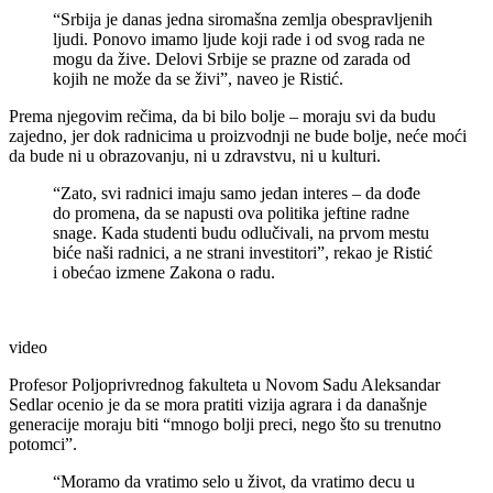
“Srbija je danas jedna siromašna zemlja obespravljenih
ljudi. Ponovo imamo ljude koji rade i od svog rada ne
mogu da žive. Delovi Srbije se prazne od zarada od
kojih ne može da se živi”, naveo je Ristić.
Prema njegovim rečima, da bi bilo bolje – moraju svi da budu
zajedno, jer dok radnicima u proizvodnji ne bude bolje, neće moći
da bude ni u obrazovanju, ni u zdravstvu, ni u kulturi.
“Zato, svi radnici imaju samo jedan interes – da dođe
do promena, da se napusti ova politika jeftine radne
snage. Kada studenti budu odlučivali, na prvom mestu
biće naši radnici, a ne strani investitori”, rekao je Ristić
i obećao izmene Zakona o radu.
video
Profesor Poljoprivrednog fakulteta u Novom Sadu Aleksandar
Sedlar ocenio je da se mora pratiti vizija agrara i da današnje
generacije moraju biti “mnogo bolji preci, nego što su trenutno
potomci”.
“Moramo da vratimo selo u život, da vratimo decu u