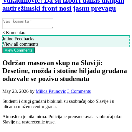
Vukadinović: Da su izbori danas ukupan
antirežimski front nosi jasnu prevagu
3
Komentara
Inline Feedbacks
View all comments
View Comments
Održan masovan skup na Slaviji:
Desetine, možda i stotine hiljada građana
odazvale se pozivu studenata
May 23, 2026
by
Milica Paunovic
3 Comments
Studenti i drugi građani blokirali su saobraćaj oko Slavije i u
ulicama u užem centru grada.
Atmosfera je bila mirna. Policija je preusmeravala saobraćaj oko
Slavije na rasterećenije trase.