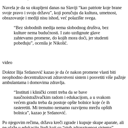
Navela je da su okupljeni danas na Slaviji “kao patriote koje brane
svoje pravo i svoju državu”, koji poručuju da kultura, umetnost,
obrazovanje i mediji nisu ishod, već polazište svega.
“Bez slobodnih medija nema slobodnog društva, bez
kulture nema budućnosti. I zato uzdignute glave
zahtevamo promene, do kojih mora doći, jer studenti
pobeđuju”, ocenila je Nikolić.
video
Doktor Ilija Srdanović kazao je da će nakon promene vlasti biti
neophodno decentralizovati zdravstveni sistem i posvetiti više pažnje
ambulantama i domovima zdravlja.
“Instituti i klinički centri treba da se bave
naučnoistraživačkim radom i edukacijom, a u svakom
većem gradu treba da postoje opšte bolnice koje će ih
rasteretiti. Mi trenutno nemamo razvijenu mrežu opštih
bolnica”, kazao je Srdanović.
Po njegovim rečima, država kreči zgrade i kupuje skupe aparate, ali
ne ulaže u edukaciju ljudi koji su “stub zdravstvenog sistema”.