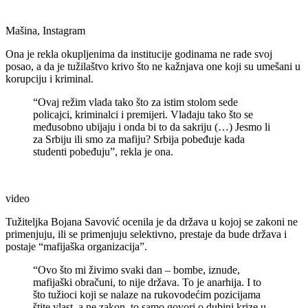
Mašina, Instagram
Ona je rekla okupljenima da institucije godinama ne rade svoj
posao, a da je tužilaštvo krivo što ne kažnjava one koji su umešani u
korupciju i kriminal.
“Ovaj režim vlada tako što za istim stolom sede
policajci, kriminalci i premijeri. Vladaju tako što se
međusobno ubijaju i onda bi to da sakriju (…) Jesmo li
za Srbiju ili smo za mafiju? Srbija pobeđuje kada
studenti pobeđuju”, rekla je ona.
video
Tužiteljka Bojana Savović ocenila je da država u kojoj se zakoni ne
primenjuju, ili se primenjuju selektivno, prestaje da bude država i
postaje “mafijaška organizacija”.
“Ovo što mi živimo svaki dan – bombe, iznude,
mafijaški obračuni, to nije država. To je anarhija. I to
što tužioci koji se nalaze na rukovodećim pozicijama
štite vlast, a ne zakon, to samo govori o dubini krize u