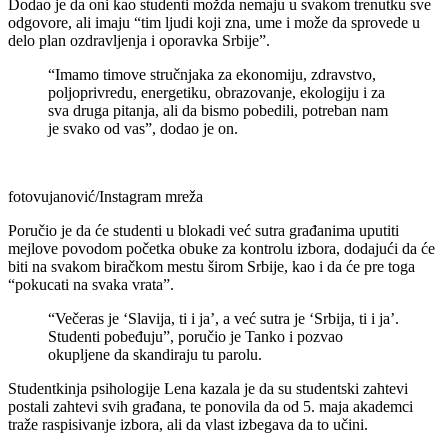
Dodao je da oni kao studenti možda nemaju u svakom trenutku sve
odgovore, ali imaju “tim ljudi koji zna, ume i može da sprovede u
delo plan ozdravljenja i oporavka Srbije”.
“Imamo timove stručnjaka za ekonomiju, zdravstvo,
poljoprivredu, energetiku, obrazovanje, ekologiju i za
sva druga pitanja, ali da bismo pobedili, potreban nam
je svako od vas”, dodao je on.
fotovujanović/Instagram mreža
Poručio je da će studenti u blokadi već sutra građanima uputiti
mejlove povodom početka obuke za kontrolu izbora, dodajući da će
biti na svakom biračkom mestu širom Srbije, kao i da će pre toga
“pokucati na svaka vrata”.
“Večeras je ‘Slavija, ti i ja’, a već sutra je ‘Srbija, ti i ja’.
Studenti pobeđuju”, poručio je Tanko i pozvao
okupljene da skandiraju tu parolu.
Studentkinja psihologije Lena kazala je da su studentski zahtevi
postali zahtevi svih građana, te ponovila da od 5. maja akademci
traže raspisivanje izbora, ali da vlast izbegava da to učini.