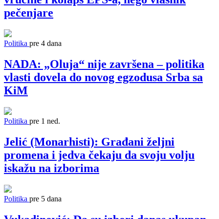
pečenjare
Politika
pre 4 dana
NADA: „Oluja“ nije završena – politika
vlasti dovela do novog egzodusa Srba sa
KiM
Politika
pre 1 ned.
Jelić (Monarhisti): Građani željni
promena i jedva čekaju da svoju volju
iskažu na izborima
Politika
pre 5 dana