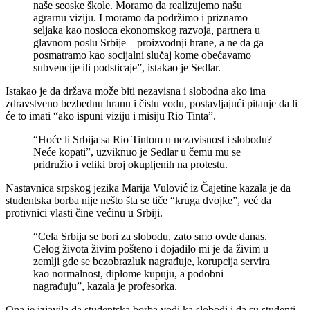
naše seoske škole. Moramo da realizujemo našu
agrarnu viziju. I moramo da podržimo i priznamo
seljaka kao nosioca ekonomskog razvoja, partnera u
glavnom poslu Srbije – proizvodnji hrane, a ne da ga
posmatramo kao socijalni slučaj kome obećavamo
subvencije ili podsticaje”, istakao je Sedlar.
Istakao je da država može biti nezavisna i slobodna ako ima
zdravstveno bezbednu hranu i čistu vodu, postavljajući pitanje da li
će to imati “ako ispuni viziju i misiju Rio Tinta”.
“Hoće li Srbija sa Rio Tintom u nezavisnost i slobodu?
Neće kopati”, uzviknuo je Sedlar u čemu mu se
pridružio i veliki broj okupljenih na protestu.
Nastavnica srpskog jezika Marija Vulović iz Čajetine kazala je da
studentska borba nije nešto šta se tiče “kruga dvojke”, već da
protivnici vlasti čine većinu u Srbiji.
“Cela Srbija se bori za slobodu, zato smo ovde danas.
Celog života živim pošteno i dojadilo mi je da živim u
zemlji gde se bezobrazluk nagrađuje, korupcija servira
kao normalnost, diplome kupuju, a podobni
nagrađuju”, kazala je profesorka.
Ona je izjavila da studentska borba vodi ka slobodi i da su studenti