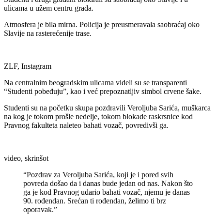
ulicama u užem centru grada.
Atmosfera je bila mirna. Policija je preusmeravala saobraćaj oko
Slavije na rasterećenije trase.
ZLF, Instagram
Na centralnim beogradskim ulicama videli su se transparenti
“Studenti pobeđuju”, kao i već prepoznatljiv simbol crvene šake.
Studenti su na početku skupa pozdravili Veroljuba Sarića, muškarca
na kog je tokom prošle nedelje, tokom blokade raskrsnice kod
Pravnog fakulteta naleteo bahati vozač, povredivši ga.
video, skrinšot
“Pozdrav za Veroljuba Sarića, koji je i pored svih
povreda došao da i danas bude jedan od nas. Nakon što
ga je kod Pravnog udario bahati vozač, njemu je danas
90. rođendan. Srećan ti rođendan, želimo ti brz
oporavak.”