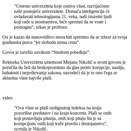
“Umesto univerziteta koje osniva vlast, razvijaćemo
naše postojeće univerzitete. Domaća inteligencija će
ovladavati tehnologijama 21. veka, naši izuzetni ljudi
koji rade u inostranstvu, biće spremni da se vrate i
pomognu”, rekao je profesor.
On je kazao da stanovništvo mora biti spremno da se izbori za svoja
građanska prava “jer sloboda nema cenu”.
Govor je završio uzvikom “Studenti pobeđuju”.
Rektorka Univerziteta umetnosti Mirjana Nikolić u svom govoru je
poručila da želi da beskopromisno da glas protiv korupcije, nasilja,
bahatosti i nepoštovanja zakona, navodeći da je to ono čega se
aktuelna vlast najviše plaši.
video
“Ova vlast se plaši uzdignutog indeksa na kraju
pozorišne predstave i na kraju koncerta. Plaši se onih
koji postavljaju pitanja, onih koji pitaju šta je sa
korupcijom, onih koji traže pravdu i dostojanstvo”,
ocenila je Nikolić.