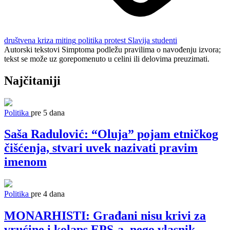
društvena kriza
miting
politika
protest
Slavija
studenti
Autorski tekstovi Simptoma podležu pravilima o navođenju izvora;
tekst se može uz gorepomenuto u celini ili delovima preuzimati.
Najčitaniji
Politika
pre 5 dana
Saša Radulović: “Oluja” pojam etničkog
čišćenja, stvari uvek nazivati pravim
imenom
Politika
pre 4 dana
MONARHISTI: Građani nisu krivi za
vrućine i kolaps EPS-a, nego vlasnik