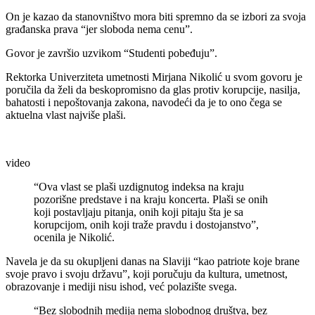
On je kazao da stanovništvo mora biti spremno da se izbori za svoja
građanska prava “jer sloboda nema cenu”.
Govor je završio uzvikom “Studenti pobeđuju”.
Rektorka Univerziteta umetnosti Mirjana Nikolić u svom govoru je
poručila da želi da beskopromisno da glas protiv korupcije, nasilja,
bahatosti i nepoštovanja zakona, navodeći da je to ono čega se
aktuelna vlast najviše plaši.
video
“Ova vlast se plaši uzdignutog indeksa na kraju
pozorišne predstave i na kraju koncerta. Plaši se onih
koji postavljaju pitanja, onih koji pitaju šta je sa
korupcijom, onih koji traže pravdu i dostojanstvo”,
ocenila je Nikolić.
Navela je da su okupljeni danas na Slaviji “kao patriote koje brane
svoje pravo i svoju državu”, koji poručuju da kultura, umetnost,
obrazovanje i mediji nisu ishod, već polazište svega.
“Bez slobodnih medija nema slobodnog društva, bez