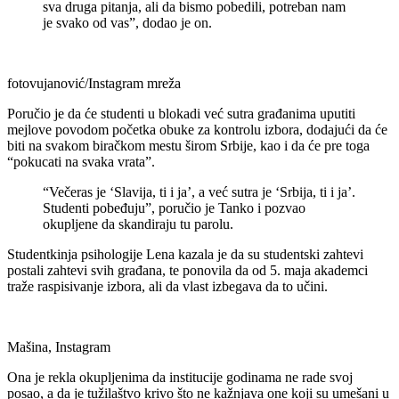
sva druga pitanja, ali da bismo pobedili, potreban nam
je svako od vas”, dodao je on.
fotovujanović/Instagram mreža
Poručio je da će studenti u blokadi već sutra građanima uputiti
mejlove povodom početka obuke za kontrolu izbora, dodajući da će
biti na svakom biračkom mestu širom Srbije, kao i da će pre toga
“pokucati na svaka vrata”.
“Večeras je ‘Slavija, ti i ja’, a već sutra je ‘Srbija, ti i ja’.
Studenti pobeđuju”, poručio je Tanko i pozvao
okupljene da skandiraju tu parolu.
Studentkinja psihologije Lena kazala je da su studentski zahtevi
postali zahtevi svih građana, te ponovila da od 5. maja akademci
traže raspisivanje izbora, ali da vlast izbegava da to učini.
Mašina, Instagram
Ona je rekla okupljenima da institucije godinama ne rade svoj
posao, a da je tužilaštvo krivo što ne kažnjava one koji su umešani u