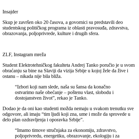
Insajder
Skup je završen oko 20 časova, a govornici su predstavili deo
studentskog političkog programa iz oblasti pravosuđa, zdravstva,
obrazovanja, poljoprivrede, kulture i drugih sfera.
ZLF, Instagram mreža
Student Elektrotehničkog fakulteta Andrej Tanko poručio je u svom
obraćanju sa bine na Slaviji da vizija Srbije u kojoj žele da žive i
ostanu – nikada nije bila bliža.
“Izbori koji nam slede, naša su šansa da konačno
ostvarimo naše obećanje – poštenu vlast, slobodu i
dostojanstven život”, rekao je Tanko.
Dodao je da oni kao studenti možda nemaju u svakom trenutku sve
odgovore, ali imaju “tim ljudi koji zna, ume i može da sprovede u
delo plan ozdravljenja i oporavka Srbije”.
“Imamo timove stručnjaka za ekonomiju, zdravstvo,
poljoprivredu, energetiku, obrazovanje, ekologiju i za