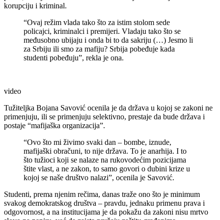
korupciju i kriminal.
“Ovaj režim vlada tako što za istim stolom sede
policajci, kriminalci i premijeri. Vladaju tako što se
međusobno ubijaju i onda bi to da sakriju (…) Jesmo li
za Srbiju ili smo za mafiju? Srbija pobeđuje kada
studenti pobeđuju”, rekla je ona.
video
Tužiteljka Bojana Savović ocenila je da država u kojoj se zakoni ne
primenjuju, ili se primenjuju selektivno, prestaje da bude država i
postaje “mafijaška organizacija”.
“Ovo što mi živimo svaki dan – bombe, iznude,
mafijaški obračuni, to nije država. To je anarhija. I to
što tužioci koji se nalaze na rukovodećim pozicijama
štite vlast, a ne zakon, to samo govori o dubini krize u
kojoj se naše društvo nalazi”, ocenila je Savović.
Studenti, prema njenim rečima, danas traže ono što je minimum
svakog demokratskog društva – pravdu, jednaku primenu prava i
odgovornost, a na institucijama je da pokažu da zakoni nisu mrtvo