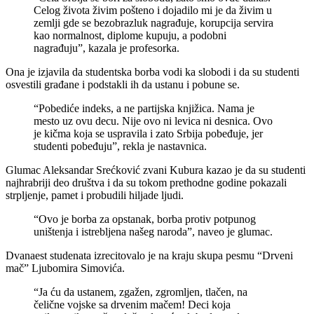
Celog života živim pošteno i dojadilo mi je da živim u
zemlji gde se bezobrazluk nagrađuje, korupcija servira
kao normalnost, diplome kupuju, a podobni
nagrađuju”, kazala je profesorka.
Ona je izjavila da studentska borba vodi ka slobodi i da su studenti
osvestili građane i podstakli ih da ustanu i pobune se.
“Pobediće indeks, a ne partijska knjižica. Nama je
mesto uz ovu decu. Nije ovo ni levica ni desnica. Ovo
je kičma koja se uspravila i zato Srbija pobeđuje, jer
studenti pobeđuju”, rekla je nastavnica.
Glumac Aleksandar Srećković zvani Kubura kazao je da su studenti
najhrabriji deo društva i da su tokom prethodne godine pokazali
strpljenje, pamet i probudili hiljade ljudi.
“Ovo je borba za opstanak, borba protiv potpunog
uništenja i istrebljena našeg naroda”, naveo je glumac.
Dvanaest studenata izrecitovalo je na kraju skupa pesmu “Drveni
mač” Ljubomira Simovića.
“Ja ću da ustanem, zgažen, zgromljen, tlačen, na
čelične vojske sa drvenim mačem! Deci koja