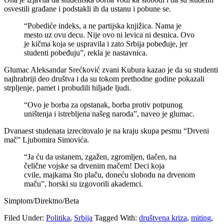
osvestili građane i podstakli ih da ustanu i pobune se.
“Pobediće indeks, a ne partijska knjižica. Nama je
mesto uz ovu decu. Nije ovo ni levica ni desnica. Ovo
je kičma koja se uspravila i zato Srbija pobeđuje, jer
studenti pobeđuju”, rekla je nastavnica.
Glumac Aleksandar Srećković zvani Kubura kazao je da su studenti
najhrabriji deo društva i da su tokom prethodne godine pokazali
strpljenje, pamet i probudili hiljade ljudi.
“Ovo je borba za opstanak, borba protiv potpunog
uništenja i istrebljena našeg naroda”, naveo je glumac.
Dvanaest studenata izrecitovalo je na kraju skupa pesmu “Drveni
mač” Ljubomira Simovića.
“Ja ću da ustanem, zgažen, zgromljen, tlačen, na
čelične vojske sa drvenim mačem! Deci koja
cvile, majkama što plaču, doneću slobodu na drvenom
maču”, horski su izgovorili akademci.
Simptom/Direktno/Beta
Filed Under:
Politika
,
Srbija
Tagged With:
društvena kriza
,
miting
,