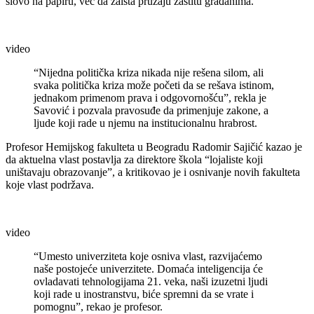
slovo na papiru, već da zaista pružaju zaštitu građanima.
video
“Nijedna politička kriza nikada nije rešena silom, ali
svaka politička kriza može početi da se rešava istinom,
jednakom primenom prava i odgovornošću”, rekla je
Savović i pozvala pravosuđe da primenjuje zakone, a
ljude koji rade u njemu na institucionalnu hrabrost.
Profesor Hemijskog fakulteta u Beogradu Radomir Sajičić kazao je
da aktuelna vlast postavlja za direktore škola “lojaliste koji
uništavaju obrazovanje”, a kritikovao je i osnivanje novih fakulteta
koje vlast podržava.
video
“Umesto univerziteta koje osniva vlast, razvijaćemo
naše postojeće univerzitete. Domaća inteligencija će
ovladavati tehnologijama 21. veka, naši izuzetni ljudi
koji rade u inostranstvu, biće spremni da se vrate i
pomognu”, rekao je profesor.