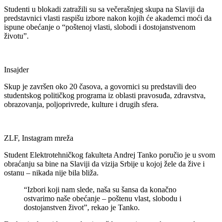
Studenti u blokadi zatražili su sa večerašnjeg skupa na Slaviji da
predstavnici vlasti raspišu izbore nakon kojih će akademci moći da
ispune obećanje o “poštenoj vlasti, slobodi i dostojanstvenom
životu”.
Insajder
Skup je završen oko 20 časova, a govornici su predstavili deo
studentskog političkog programa iz oblasti pravosuđa, zdravstva,
obrazovanja, poljoprivrede, kulture i drugih sfera.
ZLF, Instagram mreža
Student Elektrotehničkog fakulteta Andrej Tanko poručio je u svom
obraćanju sa bine na Slaviji da vizija Srbije u kojoj žele da žive i
ostanu – nikada nije bila bliža.
“Izbori koji nam slede, naša su šansa da konačno
ostvarimo naše obećanje – poštenu vlast, slobodu i
dostojanstven život”, rekao je Tanko.