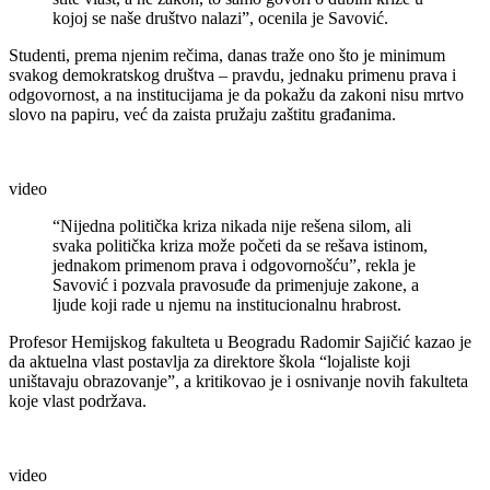
kojoj se naše društvo nalazi”, ocenila je Savović.
Studenti, prema njenim rečima, danas traže ono što je minimum
svakog demokratskog društva – pravdu, jednaku primenu prava i
odgovornost, a na institucijama je da pokažu da zakoni nisu mrtvo
slovo na papiru, već da zaista pružaju zaštitu građanima.
video
“Nijedna politička kriza nikada nije rešena silom, ali
svaka politička kriza može početi da se rešava istinom,
jednakom primenom prava i odgovornošću”, rekla je
Savović i pozvala pravosuđe da primenjuje zakone, a
ljude koji rade u njemu na institucionalnu hrabrost.
Profesor Hemijskog fakulteta u Beogradu Radomir Sajičić kazao je
da aktuelna vlast postavlja za direktore škola “lojaliste koji
uništavaju obrazovanje”, a kritikovao je i osnivanje novih fakulteta
koje vlast podržava.
video