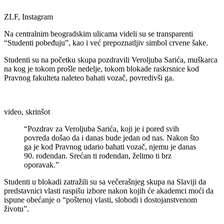
ZLF, Instagram
Na centralnim beogradskim ulicama videli su se transparenti
“Studenti pobeđuju”, kao i već prepoznatljiv simbol crvene šake.
Studenti su na početku skupa pozdravili Veroljuba Sarića, muškarca
na kog je tokom prošle nedelje, tokom blokade raskrsnice kod
Pravnog fakulteta naleteo bahati vozač, povredivši ga.
video, skrinšot
“Pozdrav za Veroljuba Sarića, koji je i pored svih
povreda došao da i danas bude jedan od nas. Nakon što
ga je kod Pravnog udario bahati vozač, njemu je danas
90. rođendan. Srećan ti rođendan, želimo ti brz
oporavak.”
Studenti u blokadi zatražili su sa večerašnjeg skupa na Slaviji da
predstavnici vlasti raspišu izbore nakon kojih će akademci moći da
ispune obećanje o “poštenoj vlasti, slobodi i dostojanstvenom
životu”.