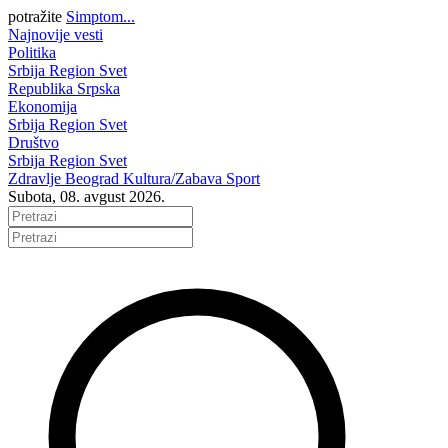
potražite
Simptom...
Najnovije vesti
Politika
Srbija
Region
Svet
Republika Srpska
Ekonomija
Srbija
Region
Svet
Društvo
Srbija
Region
Svet
Zdravlje
Beograd
Kultura/Zabava
Sport
Subota, 08. avgust 2026.