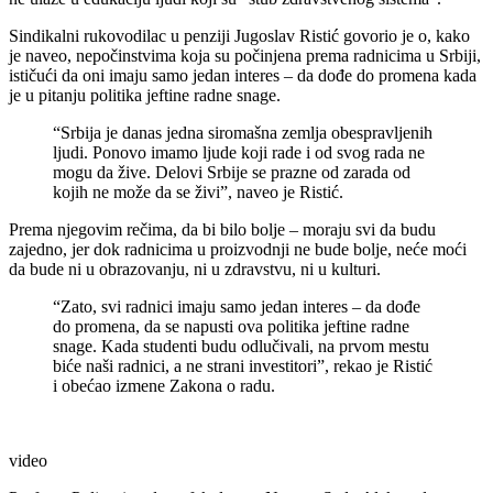
Sindikalni rukovodilac u penziji Jugoslav Ristić govorio je o, kako
je naveo, nepočinstvima koja su počinjena prema radnicima u Srbiji,
ističući da oni imaju samo jedan interes – da dođe do promena kada
je u pitanju politika jeftine radne snage.
“Srbija je danas jedna siromašna zemlja obespravljenih
ljudi. Ponovo imamo ljude koji rade i od svog rada ne
mogu da žive. Delovi Srbije se prazne od zarada od
kojih ne može da se živi”, naveo je Ristić.
Prema njegovim rečima, da bi bilo bolje – moraju svi da budu
zajedno, jer dok radnicima u proizvodnji ne bude bolje, neće moći
da bude ni u obrazovanju, ni u zdravstvu, ni u kulturi.
“Zato, svi radnici imaju samo jedan interes – da dođe
do promena, da se napusti ova politika jeftine radne
snage. Kada studenti budu odlučivali, na prvom mestu
biće naši radnici, a ne strani investitori”, rekao je Ristić
i obećao izmene Zakona o radu.
video