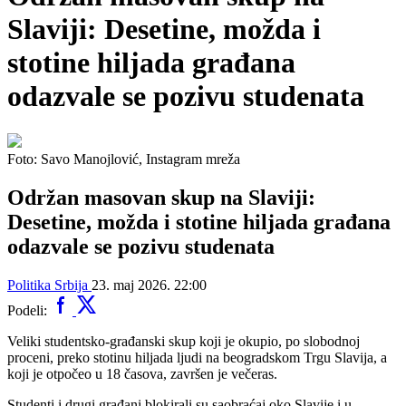
Slaviji: Desetine, možda i
stotine hiljada građana
odazvale se pozivu studenata
Foto: Savo Manojlović, Instagram mreža
Održan masovan skup na Slaviji:
Desetine, možda i stotine hiljada građana
odazvale se pozivu studenata
Politika
Srbija
23. maj 2026. 22:00
Podeli:
Veliki studentsko-građanski skup koji je okupio, po slobodnoj
proceni, preko stotinu hiljada ljudi na beogradskom Trgu Slavija, a
koji je otpočeo u 18 časova, završen je večeras.
Studenti i drugi građani blokirali su saobraćaj oko Slavije i u