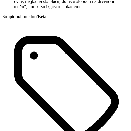
cvile, majkama što plaču, doneću slobodu na drvenom
maču”, horski su izgovorili akademci.
Simptom/Direktno/Beta