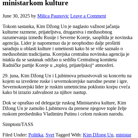
ministarkom kulture
June 30, 2025
by
Milica Paunovic
Leave a Comment
Tokom sastanka, Kim Džong Un je naglasio važnost jačanja
kulturne razmene, prijateljstva, drugarstva i međusobnog
razumevanja između Rusije i Severne Koreje, saopštila je novinska
agencija. Lider je napomenuo da je neophodno dalje proširiti
saradnju u oblasti kulture i umetnosti kako bi se više saznalo o
međusobnim tradicijama. Korejska centralna novinska agencija je
istakla da se sastanak održao u sedištu Centralnog komiteta
Radničke partije Koreje u „toploj, prijateljskoj“ atmosferi.
29. juna, Kim Džong Un i Ljubimova prisustvovali su koncertu na
kojem su izvedene ruske i severnokorejske narodne pesme i igre.
Severnokorejski lider je ruskim umetnicima poklonio korpu cveća
kako bi izrazio zahvalnost za njihov nastup.
Dok se opraštao od delegacije ruskog Ministarstva kulture, Kim
Džong Un je zamolio Ljubimovu da prenese njegove tople želje
ruskom predsedniku Vladimiru Putinu i celom ruskom narodu.
Simptom/TASS
Filed Under:
Politika
,
Svet
Tagged With:
Kim Džong Un
,
ministar