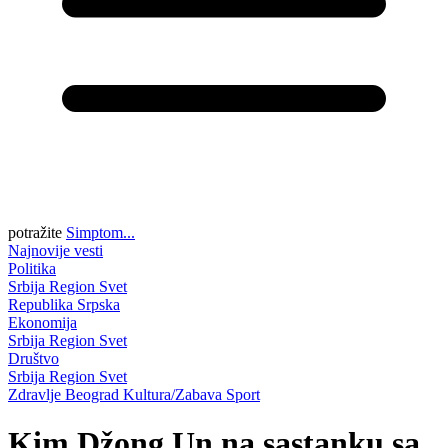
potražite
Simptom...
Najnovije vesti
Politika
Srbija
Region
Svet
Republika Srpska
Ekonomija
Srbija
Region
Svet
Društvo
Srbija
Region
Svet
Zdravlje
Beograd
Kultura/Zabava
Sport
Kim Džong Un na sastanku sa