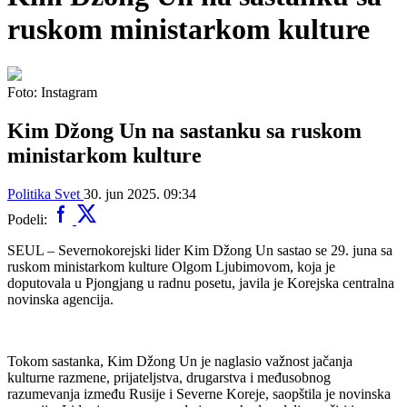
ruskom ministarkom kulture
Foto: Instagram
Kim Džong Un na sastanku sa ruskom
ministarkom kulture
Politika
Svet
30. jun 2025. 09:34
Podeli:
SEUL – Severnokorejski lider Kim Džong Un sastao se 29. juna sa
ruskom ministarkom kulture Olgom Ljubimovom, koja je
doputovala u Pjongjang u radnu posetu, javila je Korejska centralna
novinska agencija.
Tokom sastanka, Kim Džong Un je naglasio važnost jačanja
kulturne razmene, prijateljstva, drugarstva i međusobnog
razumevanja između Rusije i Severne Koreje, saopštila je novinska