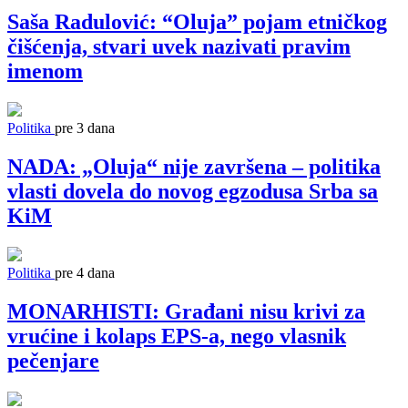
Saša Radulović: “Oluja” pojam etničkog
čišćenja, stvari uvek nazivati pravim
imenom
Politika
pre 3 dana
NADA: „Oluja“ nije završena – politika
vlasti dovela do novog egzodusa Srba sa
KiM
Politika
pre 4 dana
MONARHISTI: Građani nisu krivi za
vrućine i kolaps EPS-a, nego vlasnik
pečenjare