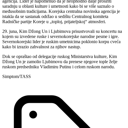
agencija. Lider je napomenuo da je neophodno dalje proširiti
saradnju u oblasti kulture i umetnosti kako bi se više saznalo o
međusobnim tradicijama. Korejska centralna novinska agencija je
istakla da se sastanak održao u sedištu Centralnog komiteta
Radničke partije Koreje u „toploj, prijateljskoj“ atmosferi.
29. juna, Kim Džong Un i Ljubimova prisustvovali su koncertu na
kojem su izvedene ruske i severnokorejske narodne pesme i igre.
Severnokorejski lider je ruskim umetnicima poklonio korpu cveća
kako bi izrazio zahvalnost za njihov nastup.
Dok se opraštao od delegacije ruskog Ministarstva kulture, Kim
Džong Un je zamolio Ljubimovu da prenese njegove tople želje
ruskom predsedniku Vladimiru Putinu i celom ruskom narodu.
Simptom/TASS