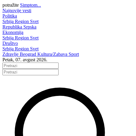
potražite
Simptom...
Najnovije vesti
Politika
Srbija
Region
Svet
Republika Srpska
Ekonomija
Srbija
Region
Svet
Društvo
Srbija
Region
Svet
Zdravlje
Beograd
Kultura/Zabava
Sport
Petak, 07. avgust 2026.