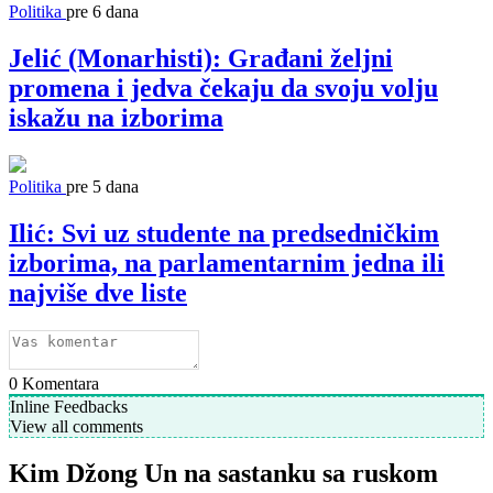
Politika
pre 6 dana
Jelić (Monarhisti): Građani željni
promena i jedva čekaju da svoju volju
iskažu na izborima
Politika
pre 5 dana
Ilić: Svi uz studente na predsedničkim
izborima, na parlamentarnim jedna ili
najviše dve liste
0
Komentara
Inline Feedbacks
View all comments
Kim Džong Un na sastanku sa ruskom