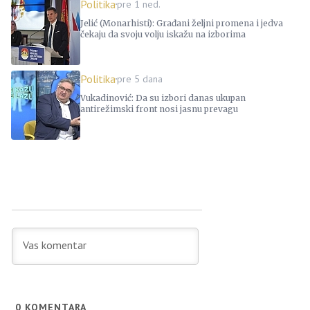
Politika
pre 1 ned.
Jelić (Monarhisti): Građani željni promena i jedva
čekaju da svoju volju iskažu na izborima
Politika
pre 5 dana
Vukadinović: Da su izbori danas ukupan
antirežimski front nosi jasnu prevagu
0
KOMENTARA