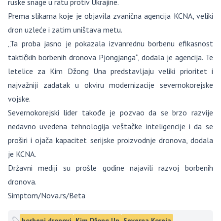
ruske snage u ratu protiv Ukrajine.
Prema slikama koje je objavila zvanična agencija KCNA, veliki
dron uzleće i zatim uništava metu.
„Ta proba jasno je pokazala izvanrednu borbenu efikasnost
taktičkih borbenih dronova Pjongjanga“, dodala je agencija. Te
letelice za Kim Džong Una predstavljaju veliki prioritet i
najvažniji zadatak u okviru modernizacije severnokorejske
vojske.
Severnokorejski lider takođe je pozvao da se brzo razvije
nedavno uvedena tehnologija veštačke inteligencije i da se
proširi i ojača kapacitet serijske proizvodnje dronova, dodala
je KCNA.
Državni mediji su prošle godine najavili razvoj borbenih
dronova.
Simptom/Nova.rs/Beta
borbeni dronovi
Kim Džong Un
Severna Koreja