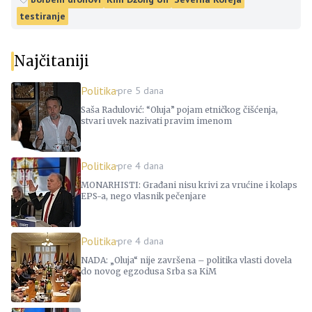
testiranje
Najčitaniji
Politika
pre 5 dana
Saša Radulović: “Oluja” pojam etničkog čišćenja,
stvari uvek nazivati pravim imenom
Politika
pre 4 dana
MONARHISTI: Građani nisu krivi za vrućine i kolaps
EPS-a, nego vlasnik pečenjare
Politika
pre 4 dana
NADA: „Oluja“ nije završena – politika vlasti dovela
do novog egzodusa Srba sa KiM