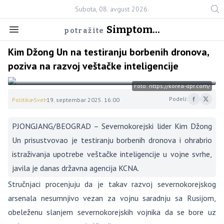
Subota, 08. avgust 2026.
Simptom...
potražite
Kim Džong Un na testiranju borbenih dronova,
poziva na razvoj veštačke inteligencije
Foto: https://korea-dpr.com/
Podeli:
Politika
Svet
19. septembar 2025. 16:00
PJONGJANG/BEOGRAD – Severnokorejski lider Kim Džong
Un prisustvovao je testiranju borbenih dronova i ohrabrio
istraživanja upotrebe veštačke inteligencije u vojne svrhe,
javila je danas državna agencija KCNA.
Stručnjaci procenjuju da je takav razvoj severnokorejskog
arsenala nesumnjivo vezan za vojnu saradnju sa Rusijom,
obeleženu slanjem severnokorejskih vojnika da se bore uz