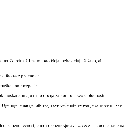
a muškarcima? Ima mnogo ideja, neke deluju šašavo, ali
silikonske prstenove.
 muške kontracepcije.
ok muškarci imaju malo opcija za kontrolu svoje plodnosti.
i Ujedinjene nacije, otkrivaju sve veće interesovanje za nove muške
li u semenu tečnost, čime se onemogućava začeće – naučnici rade na