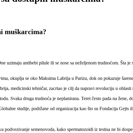
pni muškarcima?
imaju antibebi pilule ili se nose sa neželjenom trudnoćom. Šta je s
ima, okuplja se oko Maksima Labrija u Parizu, dok on pokazuje šarene 
ja, medicinski tehničar, zacrtao je cilj da napravi revoluciju u oblasti
iodu. Svaka druga trudnoća je neplanirana. Teret često pada na žene, d
obalne studije, podržane od organizacija kao što su Fondacija Gejts il
a podvezivanje semenovoda, kako spermatozoidi iz testisa ne bi dospe