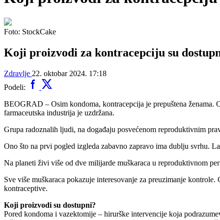
Foto: StockCake
Koji proizvodi za kontracepciju su dostu
Zdravlje
22. oktobar 2024. 17:18
Podeli:
BEOGRAD – Osim kondoma, kontracepcija je prepuštena ženama. One uz
farmaceutska industrija je uzdržana.
Grupa radoznalih ljudi, na događaju posvećenom reproduktivnim prav
Ono što na prvi pogled izgleda zabavno zapravo ima dublju svrhu. Labri
Na planeti živi više od dve milijarde muškaraca u reproduktivnom per
Sve više muškaraca pokazuje interesovanje za preuzimanje kontrole. Gl
kontraceptive.
Koji proizvodi su dostupni?
Pored kondoma i vazektomije – hirurške intervencije koja podrazumev