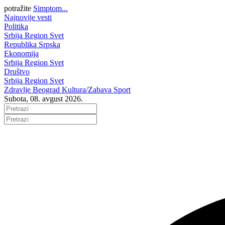
potražite
Simptom...
Najnovije vesti
Politika
Srbija
Region
Svet
Republika Srpska
Ekonomija
Srbija
Region
Svet
Društvo
Srbija
Region
Svet
Zdravlje
Beograd
Kultura/Zabava
Sport
Subota, 08. avgust 2026.