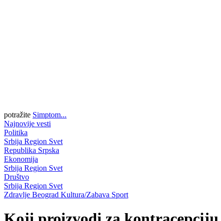
potražite
Simptom...
Najnovije vesti
Politika
Srbija
Region
Svet
Republika Srpska
Ekonomija
Srbija
Region
Svet
Društvo
Srbija
Region
Svet
Zdravlje
Beograd
Kultura/Zabava
Sport
Koji proizvodi za kontracepcij