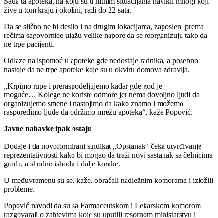
Sada ta apoteka, na koju su u hitnim situacijama navikli mnogi koji
žive u tom kraju i okolini, radi do 22 sata.
Da se slično ne bi desilo i na drugim lokacijama, zaposleni prema
rečima sagovornice ulažu velike napore da se reorganizuju tako da
ne trpe pacijenti.
Odlaze na ispomoć u apoteke gde nedostaje radnika, a posebno
nastoje da ne trpe apoteke koje su u okviru domova zdravlja.
„Krpimo rupe i preraspodeljujemo kadar gde god je
moguće… Kolege ne koriste odmore jer nema dovoljno ljudi da
organizujemo smene i nastojimo da kako znamo i možemo
rasporedimo ljude da održimo mrežu apoteka“, kaže Popović.
Javne nabavke ipak ostaju
Dodaje i da novoformirani sindikat „Opstanak“ čeka utvrđivanje
reprezentativnosti kako bi mogao da traži novi sastanak sa čelnicima
grada, a shodno ishodu i dalje korake.
U međuvremenu su se, kaže, obraćali nadležnim komorama i izložili
probleme.
Popović navodi da su sa Farmaceutskom i Lekarskom komorom
razgovarali o zahtevima koje su uputili resornom ministarstvu i