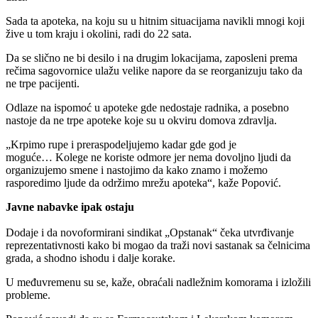
Sada ta apoteka, na koju su u hitnim situacijama navikli mnogi koji
žive u tom kraju i okolini, radi do 22 sata.
Da se slično ne bi desilo i na drugim lokacijama, zaposleni prema
rečima sagovornice ulažu velike napore da se reorganizuju tako da
ne trpe pacijenti.
Odlaze na ispomoć u apoteke gde nedostaje radnika, a posebno
nastoje da ne trpe apoteke koje su u okviru domova zdravlja.
„Krpimo rupe i preraspodeljujemo kadar gde god je
moguće… Kolege ne koriste odmore jer nema dovoljno ljudi da
organizujemo smene i nastojimo da kako znamo i možemo
rasporedimo ljude da održimo mrežu apoteka“, kaže Popović.
Javne nabavke ipak ostaju
Dodaje i da novoformirani sindikat „Opstanak“ čeka utvrđivanje
reprezentativnosti kako bi mogao da traži novi sastanak sa čelnicima
grada, a shodno ishodu i dalje korake.
U međuvremenu su se, kaže, obraćali nadležnim komorama i izložili
probleme.