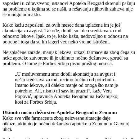
zaposleni u zdravstvenoj ustanovi Apoteka Beograd skrenuli pažnju
na probleme u kojima su se našli, u rešavanju njihovih zahteva nije
se mnogo odmaklo.
Kako kažu zaposleni, za ovih mesec dana uplaćena im je još
akontacija za avgust. Takođe, dobili su i deo sredstava za rad
odnosno lekove. Ipak, to je, kako kažu, nedovoljno u odnosu na
potrebe i toga da su im lageri već neko vreme istrošeni.
Neisplaćene zarade, manjak lekova, otkazi farmaceuta zbog čega su
neke apoteke zatvorene ili je ukinuto noćno dežurstvo, gorući su
problemi. O tome je Forbes Srbija pisao prošlog meseca.
„U međuvremenu smo dobili akontaciju za avgust i
nešto sredstava za rad, recimo trećinu od potrebnih.
Imamo lekove, ali daleko manje od onoga što nam je
potrebno. Ali, nismo ni sasvim prazni“, kaže Vera
Popović, upravnica Apoteka Beograd na Bežanijskoj
kosi za Forbes Srbija.
Ukinuto noćno dežurstvo Apoteka Beograd u Zemunu
Kako sve više farmaceuta zbog neizvesne situacije daje
otkaze, ukinuto je noćno dežurstvo apoteke u Zemunu u Glavnoj
ulici.