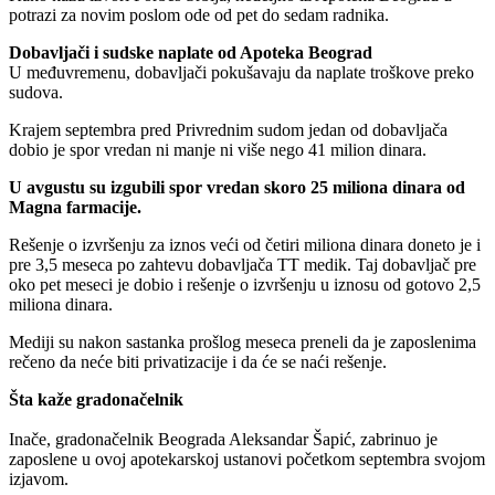
potrazi za novim poslom ode od pet do sedam radnika.
Dobavljači i sudske naplate od Apoteka Beograd
U međuvremenu, dobavljači pokušavaju da naplate troškove preko
sudova.
Krajem septembra pred Privrednim sudom jedan od dobavljača
dobio je spor vredan ni manje ni više nego 41 milion dinara.
U avgustu su izgubili spor vredan skoro 25 miliona dinara od
Magna farmacije.
Rešenje o izvršenju za iznos veći od četiri miliona dinara doneto je i
pre 3,5 meseca po zahtevu dobavljača TT medik. Taj dobavljač pre
oko pet meseci je dobio i rešenje o izvršenju u iznosu od gotovo 2,5
miliona dinara.
Mediji su nakon sastanka prošlog meseca preneli da je zaposlenima
rečeno da neće biti privatizacije i da će se naći rešenje.
Šta kaže gradonačelnik
Inače, gradonačelnik Beograda Aleksandar Šapić, zabrinuo je
zaposlene u ovoj apotekarskoj ustanovi početkom septembra svojom
izjavom.