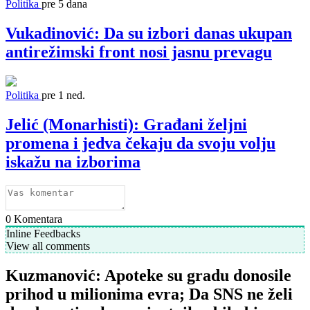
Politika
pre 5 dana
Vukadinović: Da su izbori danas ukupan
antirežimski front nosi jasnu prevagu
Politika
pre 1 ned.
Jelić (Monarhisti): Građani željni
promena i jedva čekaju da svoju volju
iskažu na izborima
0
Komentara
Inline Feedbacks
View all comments
Kuzmanović: Apoteke su gradu donosile
prihod u milionima evra; Da SNS ne želi