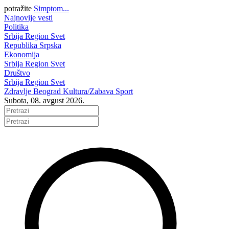
potražite
Simptom...
Najnovije vesti
Politika
Srbija
Region
Svet
Republika Srpska
Ekonomija
Srbija
Region
Svet
Društvo
Srbija
Region
Svet
Zdravlje
Beograd
Kultura/Zabava
Sport
Subota, 08. avgust 2026.