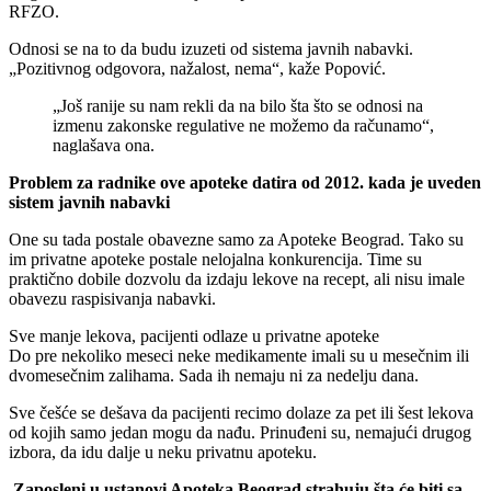
RFZO.
Odnosi se na to da budu izuzeti od sistema javnih nabavki.
„Pozitivnog odgovora, nažalost, nema“, kaže Popović.
„Još ranije su nam rekli da na bilo šta što se odnosi na
izmenu zakonske regulative ne možemo da računamo“,
naglašava ona.
Problem za radnike ove apoteke datira od 2012. kada je uveden
sistem javnih nabavki
One su tada postale obavezne samo za Apoteke Beograd. Tako su
im privatne apoteke postale nelojalna konkurencija. Time su
praktično dobile dozvolu da izdaju lekove na recept, ali nisu imale
obavezu raspisivanja nabavki.
Sve manje lekova, pacijenti odlaze u privatne apoteke
Do pre nekoliko meseci neke medikamente imali su u mesečnim ili
dvomesečnim zalihama. Sada ih nemaju ni za nedelju dana.
Sve češće se dešava da pacijenti recimo dolaze za pet ili šest lekova
od kojih samo jedan mogu da nađu. Prinuđeni su, nemajući drugog
izbora, da idu dalje u neku privatnu apoteku.
Zaposleni u ustanovi Apoteka Beograd strahuju šta će biti sa