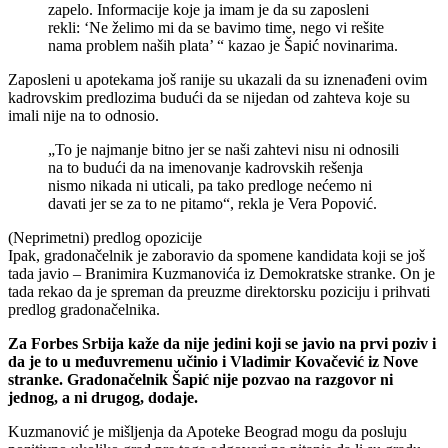
zapelo. Informacije koje ja imam je da su zaposleni
rekli: ‘Ne želimo mi da se bavimo time, nego vi rešite
nama problem naših plata’ “ kazao je Šapić novinarima.
Zaposleni u apotekama još ranije su ukazali da su iznenađeni ovim
kadrovskim predlozima budući da se nijedan od zahteva koje su
imali nije na to odnosio.
„To je najmanje bitno jer se naši zahtevi nisu ni odnosili
na to budući da na imenovanje kadrovskih rešenja
nismo nikada ni uticali, pa tako predloge nećemo ni
davati jer se za to ne pitamo“, rekla je Vera Popović.
(Neprimetni) predlog opozicije
Ipak, gradonačelnik je zaboravio da spomene kandidata koji se još
tada javio – Branimira Kuzmanovića iz Demokratske stranke. On je
tada rekao da je spreman da preuzme direktorsku poziciju i prihvati
predlog gradonačelnika.
Za Forbes Srbija kaže da nije jedini koji se javio na prvi poziv i
da je to u međuvremenu učinio i Vladimir Kovačević iz Nove
stranke. Gradonačelnik Šapić nije pozvao na razgovor ni
jednog, a ni drugog, dodaje.
Kuzmanović je mišljenja da Apoteke Beograd mogu da posluju