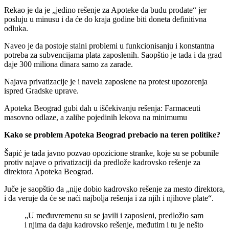
Rekao je da je „jedino rešenje za Apoteke da budu prodate“ jer
posluju u minusu i da će do kraja godine biti doneta definitivna
odluka.
Naveo je da postoje stalni problemi u funkcionisanju i konstantna
potreba za subvencijama plata zaposlenih. Saopštio je tada i da grad
daje 300 miliona dinara samo za zarade.
Najava privatizacije je i navela zaposlene na protest upozorenja
ispred Gradske uprave.
Apoteka Beograd gubi dah u iščekivanju rešenja: Farmaceuti
masovno odlaze, a zalihe pojedinih lekova na minimumu
Kako se problem Apoteka Beograd prebacio na teren politike?
Šapić je tada javno pozvao opozicione stranke, koje su se pobunile
protiv najave o privatizaciji da predlože kadrovsko rešenje za
direktora Apoteka Beograd.
Juče je saopštio da „nije dobio kadrovsko rešenje za mesto direktora,
i da veruje da će se naći najbolja rešenja i za njih i njihove plate“.
„U međuvremenu su se javili i zaposleni, predložio sam
i njima da daju kadrovsko rešenje, međutim i tu je nešto