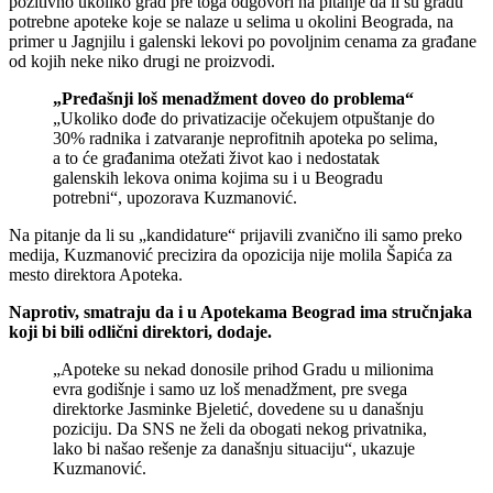
pozitivno ukoliko grad pre toga odgovori na pitanje da li su gradu
potrebne apoteke koje se nalaze u selima u okolini Beograda, na
primer u Jagnjilu i galenski lekovi po povoljnim cenama za građane
od kojih neke niko drugi ne proizvodi.
„Pređašnji loš menadžment doveo do problema“
„Ukoliko dođe do privatizacije očekujem otpuštanje do
30% radnika i zatvaranje neprofitnih apoteka po selima,
a to će građanima otežati život kao i nedostatak
galenskih lekova onima kojima su i u Beogradu
potrebni“, upozorava Kuzmanović.
Na pitanje da li su „kandidature“ prijavili zvanično ili samo preko
medija, Kuzmanović precizira da opozicija nije molila Šapića za
mesto direktora Apoteka.
Naprotiv, smatraju da i u Apotekama Beograd ima stručnjaka
koji bi bili odlični direktori, dodaje.
„Apoteke su nekad donosile prihod Gradu u milionima
evra godišnje i samo uz loš menadžment, pre svega
direktorke Jasminke Bjeletić, dovedene su u današnju
poziciju. Da SNS ne želi da obogati nekog privatnika,
lako bi našao rešenje za današnju situaciju“, ukazuje
Kuzmanović.