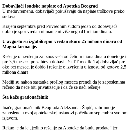
Dobavljači i sudske naplate od Apoteka Beograd
U međuvremenu, dobavljači pokušavaju da naplate troškove preko
sudova.
Krajem septembra pred Privrednim sudom jedan od dobavljača
dobio je spor vredan ni manje ni više nego 41 milion dinara.
U avgustu su izgubili spor vredan skoro 25 miliona dinara od
Magna farmacije.
Rešenje o izvršenju za iznos veći od četiri miliona dinara doneto je i
pre 3,5 meseca po zahtevu dobavljača TT medik. Taj dobavljač pre
oko pet meseci je dobio i rešenje o izvršenju u iznosu od gotovo 2,5
miliona dinara.
Mediji su nakon sastanka prošlog meseca preneli da je zaposlenima
rečeno da neće biti privatizacije i da će se naći rešenje.
Šta kaže gradonačelnik
Inače, gradonačelnik Beograda Aleksandar Šapić, zabrinuo je
zaposlene u ovoj apotekarskoj ustanovi početkom septembra svojom
izjavom.
Rekao je da je „jedino rešenje za Apoteke da budu prodate“ jer