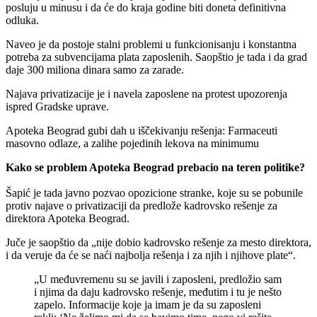
posluju u minusu i da će do kraja godine biti doneta definitivna
odluka.
Naveo je da postoje stalni problemi u funkcionisanju i konstantna
potreba za subvencijama plata zaposlenih. Saopštio je tada i da grad
daje 300 miliona dinara samo za zarade.
Najava privatizacije je i navela zaposlene na protest upozorenja
ispred Gradske uprave.
Apoteka Beograd gubi dah u iščekivanju rešenja: Farmaceuti
masovno odlaze, a zalihe pojedinih lekova na minimumu
Kako se problem Apoteka Beograd prebacio na teren politike?
Šapić je tada javno pozvao opozicione stranke, koje su se pobunile
protiv najave o privatizaciji da predlože kadrovsko rešenje za
direktora Apoteka Beograd.
Juče je saopštio da „nije dobio kadrovsko rešenje za mesto direktora,
i da veruje da će se naći najbolja rešenja i za njih i njihove plate“.
„U međuvremenu su se javili i zaposleni, predložio sam
i njima da daju kadrovsko rešenje, međutim i tu je nešto
zapelo. Informacije koje ja imam je da su zaposleni