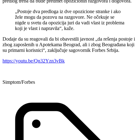
predlog treba da bude predmet opozicionih razgovora i dogovora.
„Postoje dva predloga iz dve opozicione stranke i ako
žele mogu da pozovu na razgovore. Ne očekuje se
nigde u svetu da opozicija juri da vadi vlast iz problema
koji je vlast i napravila“, kaže.
Dodaje da su reagovali da bi obavestili javnost „da rešenja postoje i
zbog zaposlenih u Apotekama Beograd, ali i zbog Beograđana koji
su primarni korisnici“, zaključuje sagovornik Forbes Srbija.
https://youtu.be/Qn32Yzn3vBk
Simptom/Forbes