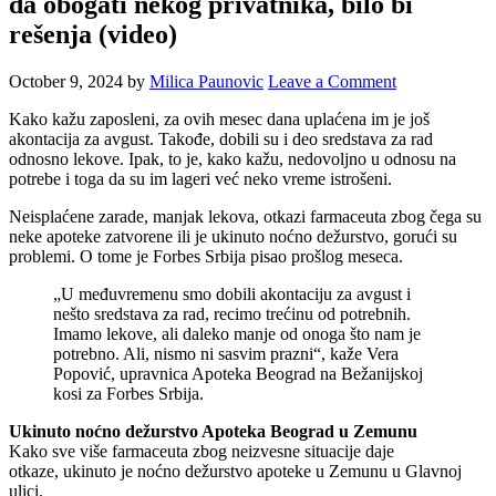
da obogati nekog privatnika, bilo bi
rešenja (video)
October 9, 2024
by
Milica Paunovic
Leave a Comment
Kako kažu zaposleni, za ovih mesec dana uplaćena im je još
akontacija za avgust. Takođe, dobili su i deo sredstava za rad
odnosno lekove. Ipak, to je, kako kažu, nedovoljno u odnosu na
potrebe i toga da su im lageri već neko vreme istrošeni.
Neisplaćene zarade, manjak lekova, otkazi farmaceuta zbog čega su
neke apoteke zatvorene ili je ukinuto noćno dežurstvo, gorući su
problemi. O tome je Forbes Srbija pisao prošlog meseca.
„U međuvremenu smo dobili akontaciju za avgust i
nešto sredstava za rad, recimo trećinu od potrebnih.
Imamo lekove, ali daleko manje od onoga što nam je
potrebno. Ali, nismo ni sasvim prazni“, kaže Vera
Popović, upravnica Apoteka Beograd na Bežanijskoj
kosi za Forbes Srbija.
Ukinuto noćno dežurstvo Apoteka Beograd u Zemunu
Kako sve više farmaceuta zbog neizvesne situacije daje
otkaze, ukinuto je noćno dežurstvo apoteke u Zemunu u Glavnoj
ulici.