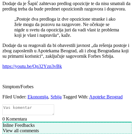
Dodaje da je Šapić zahtevao predlog opozicije te da nisu smatrali da
predlog treba da bude predmet opozicionih razgovora i dogovora.
„Postoje dva predloga iz dve opozicione stranke i ako
žele mogu da pozovu na razgovore. Ne očekuje se
nigde u svetu da opozicija juri da vadi vlast iz problema
koji je vlast i napravila“, kaže.
Dodaje da su reagovali da bi obavestili javnost „da rešenja postoje i
zbog zaposlenih u Apotekama Beograd, ali i zbog Beograđana koji
su primarni korisnici“, zaključuje sagovornik Forbes Srbija.
https://youtu.be/Qn32Yzn3vBk
Simptom/Forbes
Filed Under:
Ekonomija
,
Srbija
Tagged With:
Apoteke Beograd
0
Komentara
Inline Feedbacks
View all comments