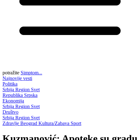
potražite
Simptom...
Najnovije vesti
Politika
Srbija
Region
Svet
Republika Srpska
Ekonomija
Srbija
Region
Svet
Društvo
Srbija
Region
Svet
Zdravlje
Beograd
Kultura/Zabava
Sport
Kuzmanović: Apoteke su gradu