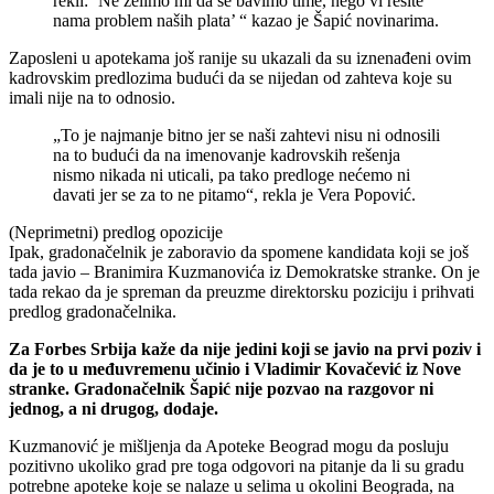
rekli: ‘Ne želimo mi da se bavimo time, nego vi rešite
nama problem naših plata’ “ kazao je Šapić novinarima.
Zaposleni u apotekama još ranije su ukazali da su iznenađeni ovim
kadrovskim predlozima budući da se nijedan od zahteva koje su
imali nije na to odnosio.
„To je najmanje bitno jer se naši zahtevi nisu ni odnosili
na to budući da na imenovanje kadrovskih rešenja
nismo nikada ni uticali, pa tako predloge nećemo ni
davati jer se za to ne pitamo“, rekla je Vera Popović.
(Neprimetni) predlog opozicije
Ipak, gradonačelnik je zaboravio da spomene kandidata koji se još
tada javio – Branimira Kuzmanovića iz Demokratske stranke. On je
tada rekao da je spreman da preuzme direktorsku poziciju i prihvati
predlog gradonačelnika.
Za Forbes Srbija kaže da nije jedini koji se javio na prvi poziv i
da je to u međuvremenu učinio i Vladimir Kovačević iz Nove
stranke. Gradonačelnik Šapić nije pozvao na razgovor ni
jednog, a ni drugog, dodaje.
Kuzmanović je mišljenja da Apoteke Beograd mogu da posluju
pozitivno ukoliko grad pre toga odgovori na pitanje da li su gradu
potrebne apoteke koje se nalaze u selima u okolini Beograda, na