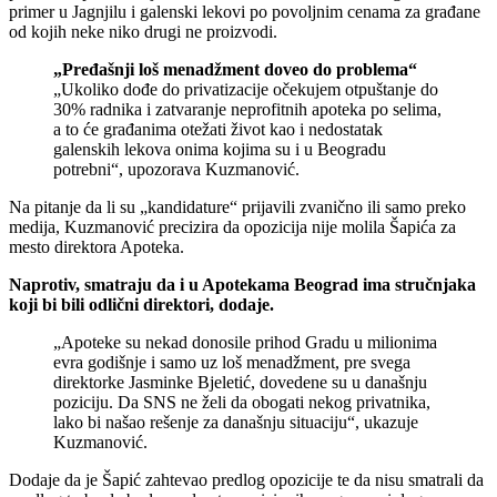
primer u Jagnjilu i galenski lekovi po povoljnim cenama za građane
od kojih neke niko drugi ne proizvodi.
„Pređašnji loš menadžment doveo do problema“
„Ukoliko dođe do privatizacije očekujem otpuštanje do
30% radnika i zatvaranje neprofitnih apoteka po selima,
a to će građanima otežati život kao i nedostatak
galenskih lekova onima kojima su i u Beogradu
potrebni“, upozorava Kuzmanović.
Na pitanje da li su „kandidature“ prijavili zvanično ili samo preko
medija, Kuzmanović precizira da opozicija nije molila Šapića za
mesto direktora Apoteka.
Naprotiv, smatraju da i u Apotekama Beograd ima stručnjaka
koji bi bili odlični direktori, dodaje.
„Apoteke su nekad donosile prihod Gradu u milionima
evra godišnje i samo uz loš menadžment, pre svega
direktorke Jasminke Bjeletić, dovedene su u današnju
poziciju. Da SNS ne želi da obogati nekog privatnika,
lako bi našao rešenje za današnju situaciju“, ukazuje
Kuzmanović.
Dodaje da je Šapić zahtevao predlog opozicije te da nisu smatrali da