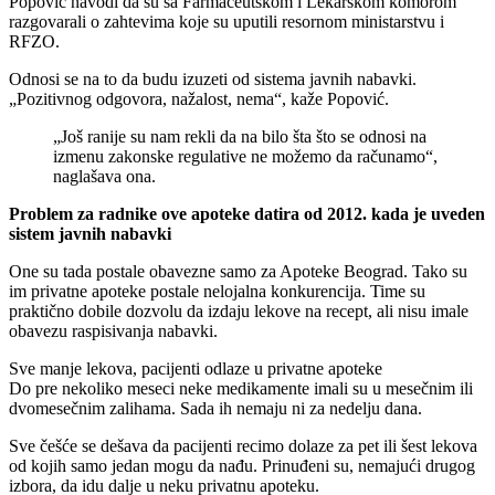
Popović navodi da su sa Farmaceutskom i Lekarskom komorom
razgovarali o zahtevima koje su uputili resornom ministarstvu i
RFZO.
Odnosi se na to da budu izuzeti od sistema javnih nabavki.
„Pozitivnog odgovora, nažalost, nema“, kaže Popović.
„Još ranije su nam rekli da na bilo šta što se odnosi na
izmenu zakonske regulative ne možemo da računamo“,
naglašava ona.
Problem za radnike ove apoteke datira od 2012. kada je uveden
sistem javnih nabavki
One su tada postale obavezne samo za Apoteke Beograd. Tako su
im privatne apoteke postale nelojalna konkurencija. Time su
praktično dobile dozvolu da izdaju lekove na recept, ali nisu imale
obavezu raspisivanja nabavki.
Sve manje lekova, pacijenti odlaze u privatne apoteke
Do pre nekoliko meseci neke medikamente imali su u mesečnim ili
dvomesečnim zalihama. Sada ih nemaju ni za nedelju dana.
Sve češće se dešava da pacijenti recimo dolaze za pet ili šest lekova
od kojih samo jedan mogu da nađu. Prinuđeni su, nemajući drugog
izbora, da idu dalje u neku privatnu apoteku.