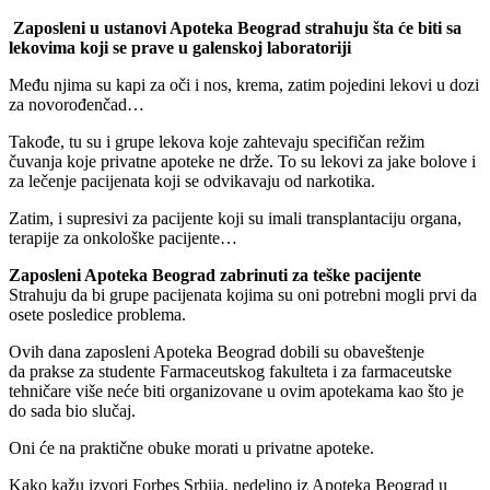
Zaposleni u ustanovi Apoteka Beograd strahuju šta će biti sa
lekovima koji se prave u galenskoj laboratoriji
Među njima su kapi za oči i nos, krema, zatim pojedini lekovi u dozi
za novorođenčad…
Takođe, tu su i grupe lekova koje zahtevaju specifičan režim
čuvanja koje privatne apoteke ne drže. To su lekovi za jake bolove i
za lečenje pacijenata koji se odvikavaju od narkotika.
Zatim, i supresivi za pacijente koji su imali transplantaciju organa,
terapije za onkološke pacijente…
Zaposleni Apoteka Beograd zabrinuti za teške pacijente
Strahuju da bi grupe pacijenata kojima su oni potrebni mogli prvi da
osete posledice problema.
Ovih dana zaposleni Apoteka Beograd dobili su obaveštenje
da prakse za studente Farmaceutskog fakulteta i za farmaceutske
tehničare više neće biti organizovane u ovim apotekama kao što je
do sada bio slučaj.
Oni će na praktične obuke morati u privatne apoteke.
Kako kažu izvori Forbes Srbija, nedeljno iz Apoteka Beograd u