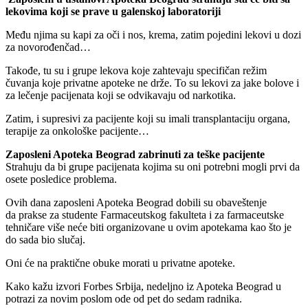
lekovima koji se prave u galenskoj laboratoriji
Među njima su kapi za oči i nos, krema, zatim pojedini lekovi u dozi
za novorođenčad…
Takođe, tu su i grupe lekova koje zahtevaju specifičan režim
čuvanja koje privatne apoteke ne drže. To su lekovi za jake bolove i
za lečenje pacijenata koji se odvikavaju od narkotika.
Zatim, i supresivi za pacijente koji su imali transplantaciju organa,
terapije za onkološke pacijente…
Zaposleni Apoteka Beograd zabrinuti za teške pacijente
Strahuju da bi grupe pacijenata kojima su oni potrebni mogli prvi da
osete posledice problema.
Ovih dana zaposleni Apoteka Beograd dobili su obaveštenje
da prakse za studente Farmaceutskog fakulteta i za farmaceutske
tehničare više neće biti organizovane u ovim apotekama kao što je
do sada bio slučaj.
Oni će na praktične obuke morati u privatne apoteke.
Kako kažu izvori Forbes Srbija, nedeljno iz Apoteka Beograd u
potrazi za novim poslom ode od pet do sedam radnika.