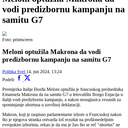
vodi predizbornu kampanju na
samitu G7
Foto: printscreen
Meloni optužila Makrona da vodi
predizbornu kampanju na samitu G7
Politika
Svet
14. jun 2024. 13:24
Podeli:
Premijerka Italije Đorđa Meloni optužila je francuskog predsednika
Emanuela Makrona da na samitu G7 u letovalištu Borgo Enjacija u
Italiji vodi predizbornu kampanju, a nakon nesuglasica vezanih za
spominjanje abortusa u završnoj deklaraciji.
Makron, koji je raspisao parlamentarne izbore u Francuskoj nakon
što je njegova stranka ostvarila loš rezultat na prošlonedeljnim
evropskim izborima, rekao je da mu je žao što se reč “abortus” ne