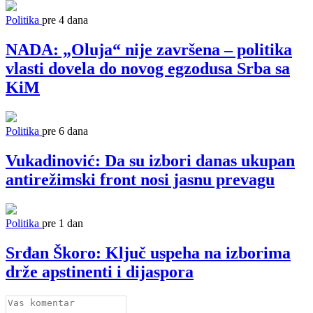
Politika
pre 4 dana
NADA: „Oluja“ nije završena – politika
vlasti dovela do novog egzodusa Srba sa
KiM
Politika
pre 6 dana
Vukadinović: Da su izbori danas ukupan
antirežimski front nosi jasnu prevagu
Politika
pre 1 dan
Srđan Škoro: Ključ uspeha na izborima
drže apstinenti i dijaspora