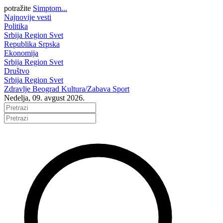
potražite
Simptom...
Najnovije vesti
Politika
Srbija
Region
Svet
Republika Srpska
Ekonomija
Srbija
Region
Svet
Društvo
Srbija
Region
Svet
Zdravlje
Beograd
Kultura/Zabava
Sport
Nedelja, 09. avgust 2026.