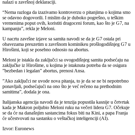
nalazi u završnoj deklaraciji.
“Nema razloga da izazivamo kontroverzu o pitanjima o kojima smo
se odavno dogovorili. I mislim da je duboko pogrešno, u teškim
vremenima poput ovih, koristiti dragoceni forum, kao što je G7, na
kampanju”, rekla je Meloni.
U nacrtu završne izjave sa samita navodi se da je G7 ostala pri
obavezama preuzetim u završnom kominikeu prošlogodišnjeg G7 u
Hirošimi, koji se posebno odnosio na abortus.
Meloni je istakla da zaključci sa ovogodišnjeg samita podsećaju na
zaključke iz Hirošime, u kojima je istaknuta potreba da se osigura
”bezbedan i legalan” abortus, prenosi Ansa.
”Ako zaključci ne uvode nova pitanja, to je da se ne bi nepotrebno
ponavljali, podsećajući na ono što je već rečeno na prethodnim
samitima”, dodala je ona.
Italijanska agencija navodi da je tenzija popustila kasnije u četvrtak
kada je Makron poljubio Meloni ruku na večeri lidera G7. Očekuje
se da će na današnjim sastancima fokus biti na Kini, a papa Franja
će učestvovati na sastanku o veštačkoj inteligenciji (AI).
Izvor: Euronews