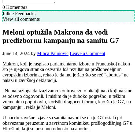
0
Komentara
Inline Feedbacks
View all comments
Meloni optužila Makrona da vodi
predizbornu kampanju na samitu G7
June 14, 2024
by
Milica Paunovic
Leave a Comment
Makron, koji je raspisao parlamentarne izbore u Francuskoj nakon
što je njegova stranka ostvarila loš rezultat na prošlonedeljnim
evropskim izborima, rekao je da mu je žao što se reč “abortus” ne
nalazi u završnoj deklaraciji.
“Nema razloga da izazivamo kontroverzu o pitanjima o kojima smo
se odavno dogovorili. I mislim da je duboko pogrešno, u teškim
vremenima poput ovih, koristiti dragoceni forum, kao što je G7, na
kampanju”, rekla je Meloni.
U nacrtu završne izjave sa samita navodi se da je G7 ostala pri
obavezama preuzetim u završnom kominikeu prošlogodišnjeg G7 u
Hirošimi, koji se posebno odnosio na abortus.