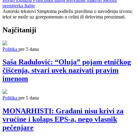
Borgo Egnazia
Francuska
Italija
letovalište
makron
Meloni
premijerka Italije
Autorski tekstovi Simptoma podležu pravilima o navođenju izvora;
tekst se može uz gorepomenuto u celini ili delovima preuzimati.
Najčitaniji
Politika
pre 5 dana
Saša Radulović: “Oluja” pojam etničkog
čišćenja, stvari uvek nazivati pravim
imenom
Politika
pre 5 dana
MONARHISTI: Građani nisu krivi za
vrućine i kolaps EPS-a, nego vlasnik
pečenjare