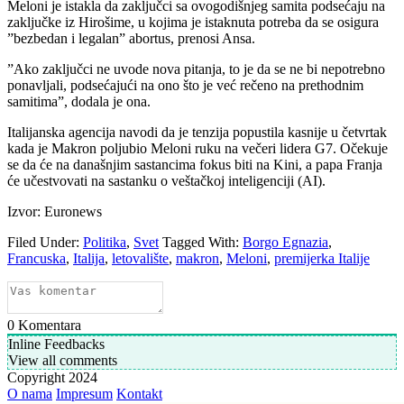
Meloni je istakla da zaključci sa ovogodišnjeg samita podsećaju na
zaključke iz Hirošime, u kojima je istaknuta potreba da se osigura
”bezbedan i legalan” abortus, prenosi Ansa.
”Ako zaključci ne uvode nova pitanja, to je da se ne bi nepotrebno
ponavljali, podsećajući na ono što je već rečeno na prethodnim
samitima”, dodala je ona.
Italijanska agencija navodi da je tenzija popustila kasnije u četvrtak
kada je Makron poljubio Meloni ruku na večeri lidera G7. Očekuje
se da će na današnjim sastancima fokus biti na Kini, a papa Franja
će učestvovati na sastanku o veštačkoj inteligenciji (AI).
Izvor: Euronews
Filed Under:
Politika
,
Svet
Tagged With:
Borgo Egnazia
,
Francuska
,
Italija
,
letovalište
,
makron
,
Meloni
,
premijerka Italije
0
Komentara
Inline Feedbacks
View all comments
Copyright 2024
O nama
Impresum
Kontakt