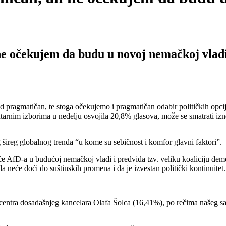
ne očekujem da budu u novoj nemačkoj vlad
gmatičan, te stoga očekujemo i pragmatičan odabir političkih opcija 
rnim izborima u nedelju osvojila 20,8% glasova, može se smatrati izn
šireg globalnog trenda “u kome su sebičnost i komfor glavni faktori”.
́e AfD-a u budućoj nemačkoj vladi i predviđa tzv. veliku koaliciju de
će doći do suštinskih promena i da je izvestan politički kontinuitet.
 dosadašnjeg kancelara Olafa Šolca (16,41%), po rečima našeg sagov