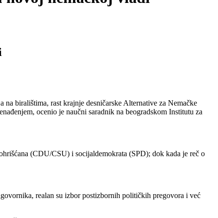
i
na biralištima, rast krajnje desničarske Alternative za Nemačke
enađenjem, ocenio je naučni saradnik na beogradskom Institutu za
mohrišćana (CDU/CSU) i socijaldemokrata (SPD); dok kada je reč o
ornika, realan su izbor postizbornih političkih pregovora i već