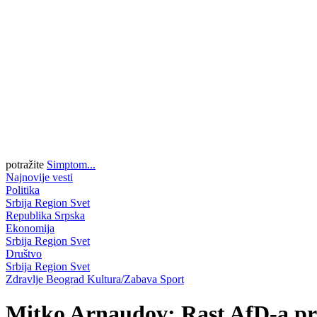
potražite
Simptom...
Najnovije vesti
Politika
Srbija
Region
Svet
Republika Srpska
Ekonomija
Srbija
Region
Svet
Društvo
Srbija
Region
Svet
Zdravlje
Beograd
Kultura/Zabava
Sport
Mitko Arnaudov: Rast AfD-a pril