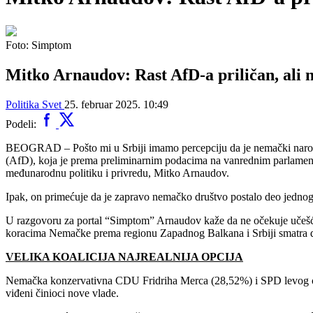
Foto: Simptom
Mitko Arnaudov: Rast AfD-a priličan, ali 
Politika
Svet
25. februar 2025. 10:49
Podeli:
BEOGRAD – Pošto mi u Srbiji imamo percepciju da je nemački narod pra
(AfD), koja je prema preliminarnim podacima na vanrednim parlamenta
međunarodnu politiku i privredu, Mitko Arnaudov.
Ipak, on primećuje da je zapravo nemačko društvo postalo deo jednog 
U razgovoru za portal “Simptom” Arnaudov kaže da ne očekuje učešc
koracima Nemačke prema regionu Zapadnog Balkana i Srbiji smatra da ne
VELIKA KOALICIJA NAJREALNIJA OPCIJA
Nemačka konzervativna CDU Fridriha Merca (28,52%) i SPD levog centra
viđeni činioci nove vlade.