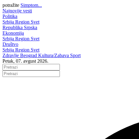
potražite
Simptom...
Najnovije vesti
Politika
Srbija
Region
Svet
Republika Srpska
Ekonomija
Srbija
Region
Svet
Društvo
Srbija
Region
Svet
Zdravlje
Beograd
Kultura/Zabava
Sport
Petak, 07. avgust 2026.