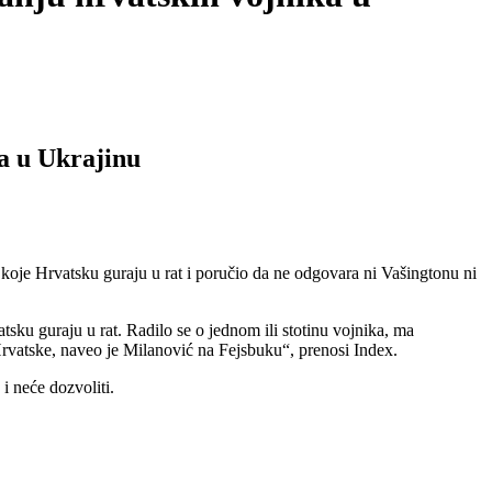
a u Ukrajinu
e Hrvatsku guraju u rat i poručio da ne odgovara ni Vašingtonu ni
tsku guraju u rat. Radilo se o jednom ili stotinu vojnika, ma
a Hrvatske, naveo je Milanović na Fejsbuku“, prenosi Index.
i neće dozvoliti.