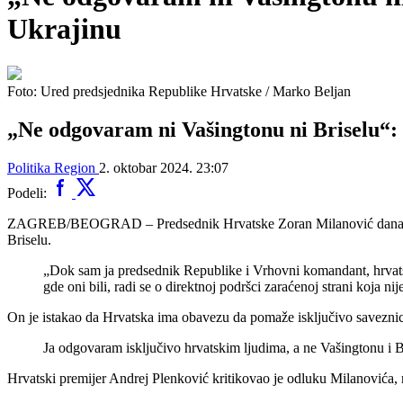
Ukrajinu
Foto: Ured predsjednika Republike Hrvatske / Marko Beljan
„Ne odgovaram ni Vašingtonu ni Briselu“: 
Politika
Region
2. oktobar 2024. 23:07
Podeli:
ZAGREB/BEOGRAD – Predsednik Hrvatske Zoran Milanović danas je pon
Briselu.
„Dok sam ja predsednik Republike i Vrhovni komandant, hrvatski 
gde oni bili, radi se o direktnoj podršci zaraćenoj strani koja 
On je istakao da Hrvatska ima obavezu da pomaže isključivo saveznicima
Ja odgovaram isključivo hrvatskim ljudima, a ne Vašingtonu i Bri
Hrvatski premijer Andrej Plenković kritikovao je odluku Milanovića, r