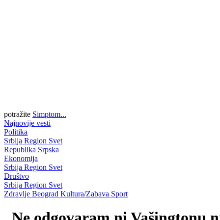
potražite
Simptom...
Najnovije vesti
Politika
Srbija
Region
Svet
Republika Srpska
Ekonomija
Srbija
Region
Svet
Društvo
Srbija
Region
Svet
Zdravlje
Beograd
Kultura/Zabava
Sport
„Ne odgovaram ni Vašingtonu ni