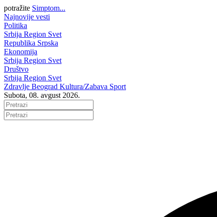
potražite
Simptom...
Najnovije vesti
Politika
Srbija
Region
Svet
Republika Srpska
Ekonomija
Srbija
Region
Svet
Društvo
Srbija
Region
Svet
Zdravlje
Beograd
Kultura/Zabava
Sport
Subota, 08. avgust 2026.