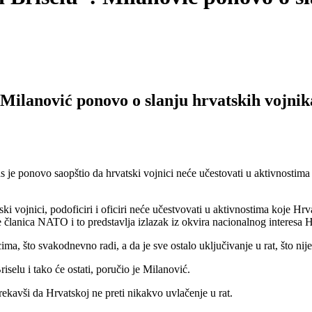
Milanović ponovo o slanju hrvatskih vojnik
ovo saopštio da hrvatski vojnici neće učestovati u aktivnostima koj
vojnici, podoficiri i oficiri neće učestvovati u aktivnostima koje Hrva
nije članica NATO i to predstavlja izlazak iz okvira nacionalnog interes
, što svakodnevno radi, a da je sve ostalo uključivanje u rat, što nije 
selu i tako će ostati, poručio je Milanović.
ekavši da Hrvatskoj ne preti nikakvo uvlačenje u rat.