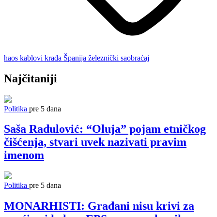
haos
kablovi
krađa
Španija
železnički saobraćaj
Najčitaniji
Politika
pre 5 dana
Saša Radulović: “Oluja” pojam etničkog
čišćenja, stvari uvek nazivati pravim
imenom
Politika
pre 5 dana
MONARHISTI: Građani nisu krivi za