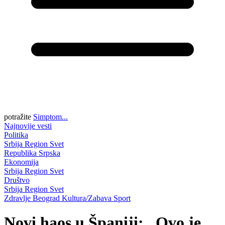
potražite
Simptom...
Najnovije vesti
Politika
Srbija
Region
Svet
Republika Srpska
Ekonomija
Srbija
Region
Svet
Društvo
Srbija
Region
Svet
Zdravlje
Beograd
Kultura/Zabava
Sport
Novi haos u Španiji: „Ovo je