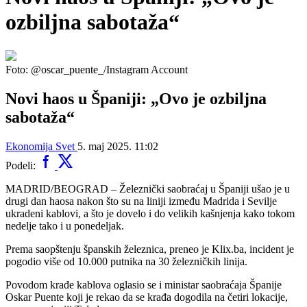
ozbiljna sabotaža“
Foto: @oscar_puente_/Instagram Account
Novi haos u Španiji: „Ovo je ozbiljna
sabotaža“
Ekonomija
Svet
5. maj 2025. 11:02
Podeli:
MADRID/BEOGRAD – Železnički saobraćaj u Španiji ušao je u
drugi dan haosa nakon što su na liniji između Madrida i Sevilje
ukradeni kablovi, a što je dovelo i do velikih kašnjenja kako tokom
nedelje tako i u ponedeljak.
Prema saopštenju španskih železnica, preneo je Klix.ba, incident je
pogodio više od 10.000 putnika na 30 železničkih linija.
Povodom krađe kablova oglasio se i ministar saobraćaja Španije
Oskar Puente koji je rekao da se krađa dogodila na četiri lokacije,