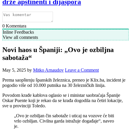
drže apstinenti i dijaspora
0
Komentara
Inline Feedbacks
View all comments
Novi haos u Španiji: „Ovo je ozbiljna
sabotaža“
May 5, 2025
by
Mitko Arnaudov
Leave a Comment
Prema saopštenju španskih železnica, preneo je Klix.ba, incident je
pogodio više od 10.000 putnika na 30 železničkih linija.
Povodom krađe kablova oglasio se i ministar saobraćaja Španije
Oskar Puente koji je rekao da se krađa dogodila na četiri lokacije,
sve u provinciji Toledo.
„Ovo je ozbiljan čin sabotaže i uticaj na vozove će biti
vrlo ozbiljan. Civilna garda istražuje događaje“, naveo
je.