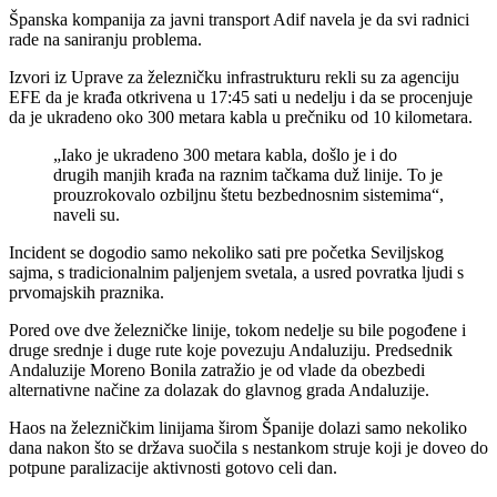
Španska kompanija za javni transport Adif navela je da svi radnici
rade na saniranju problema.
Izvori iz Uprave za železničku infrastrukturu rekli su za agenciju
EFE da je krađa otkrivena u 17:45 sati u nedelju i da se procenjuje
da je ukradeno oko 300 metara kabla u prečniku od 10 kilometara.
„Iako je ukradeno 300 metara kabla, došlo je i do
drugih manjih krađa na raznim tačkama duž linije. To je
prouzrokovalo ozbiljnu štetu bezbednosnim sistemima“,
naveli su.
Incident se dogodio samo nekoliko sati pre početka Seviljskog
sajma, s tradicionalnim paljenjem svetala, a usred povratka ljudi s
prvomajskih praznika.
Pored ove dve železničke linije, tokom nedelje su bile pogođene i
druge srednje i duge rute koje povezuju Andaluziju. Predsednik
Andaluzije Moreno Bonila zatražio je od vlade da obezbedi
alternativne načine za dolazak do glavnog grada Andaluzije.
Haos na železničkim linijama širom Španije dolazi samo nekoliko
dana nakon što se država suočila s nestankom struje koji je doveo do
potpune paralizacije aktivnosti gotovo celi dan.