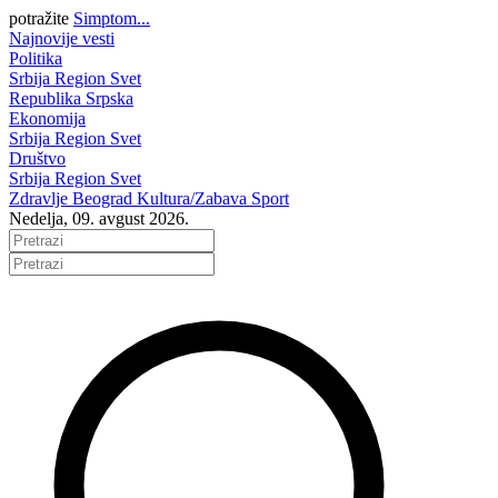
potražite
Simptom...
Najnovije vesti
Politika
Srbija
Region
Svet
Republika Srpska
Ekonomija
Srbija
Region
Svet
Društvo
Srbija
Region
Svet
Zdravlje
Beograd
Kultura/Zabava
Sport
Nedelja, 09. avgust 2026.