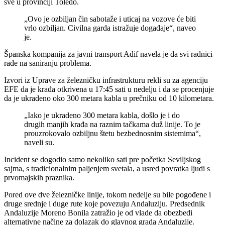
sve u provinciji Toledo.
„Ovo je ozbiljan čin sabotaže i uticaj na vozove će biti
vrlo ozbiljan. Civilna garda istražuje događaje“, naveo
je.
Španska kompanija za javni transport Adif navela je da svi radnici
rade na saniranju problema.
Izvori iz Uprave za železničku infrastrukturu rekli su za agenciju
EFE da je krađa otkrivena u 17:45 sati u nedelju i da se procenjuje
da je ukradeno oko 300 metara kabla u prečniku od 10 kilometara.
„Iako je ukradeno 300 metara kabla, došlo je i do
drugih manjih krađa na raznim tačkama duž linije. To je
prouzrokovalo ozbiljnu štetu bezbednosnim sistemima“,
naveli su.
Incident se dogodio samo nekoliko sati pre početka Seviljskog
sajma, s tradicionalnim paljenjem svetala, a usred povratka ljudi s
prvomajskih praznika.
Pored ove dve železničke linije, tokom nedelje su bile pogođene i
druge srednje i duge rute koje povezuju Andaluziju. Predsednik
Andaluzije Moreno Bonila zatražio je od vlade da obezbedi
alternativne načine za dolazak do glavnog grada Andaluzije.