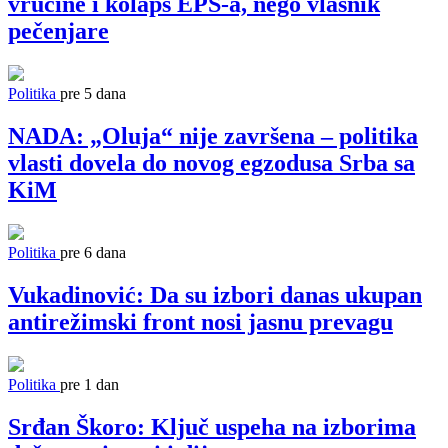
vrućine i kolaps EPS-a, nego vlasnik
pečenjare
Politika
pre 5 dana
NADA: „Oluja“ nije završena – politika
vlasti dovela do novog egzodusa Srba sa
KiM
Politika
pre 6 dana
Vukadinović: Da su izbori danas ukupan
antirežimski front nosi jasnu prevagu
Politika
pre 1 dan
Srđan Škoro: Ključ uspeha na izborima