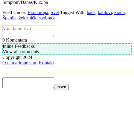
Simptom/Danas/Klix.ba
Filed Under:
Ekonomija
,
Svet
Tagged With:
haos
,
kablovi
,
krađa
,
Španija
,
železnički saobraćaj
0
Komentara
Inline Feedbacks
View all comments
Copyright 2024
O nama
Impresum
Kontakt
Insert