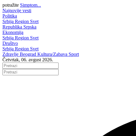
potražite
Simptom...
Najnovije vesti
Politika
Srbija
Region
Svet
Republika Srpska
Ekonomija
Srbija
Region
Svet
Društvo
Srbija
Region
Svet
Zdravlje
Beograd
Kultura/Zabava
Sport
Četvrtak, 06. avgust 2026.