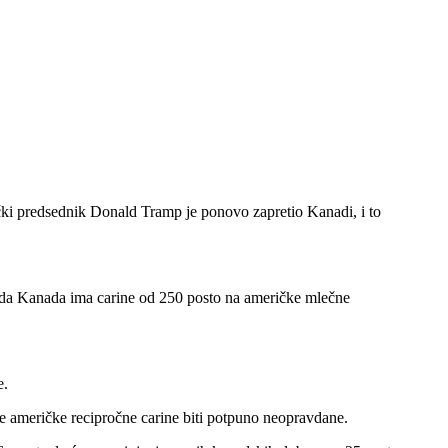
predsednik Donald Tramp je ponovo zapretio Kanadi, i to
o da Kanada ima carine od 250 posto na američke mlečne
e.
e američke recipročne carine biti potpuno neopravdane.