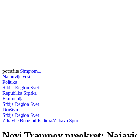
potražite
Simptom...
Najnovije vesti
Politika
Srbija
Region
Svet
Republika Srpska
Ekonomija
Srbija
Region
Svet
Društvo
Srbija
Region
Svet
Zdravlje
Beograd
Kultura/Zabava
Sport
Novi Trampov preokret: Najavio