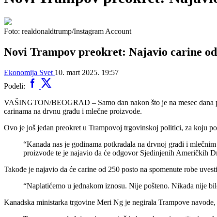
Foto: realdonaldtrump/Instagram Account
Novi Trampov preokret: Najavio carine od
Ekonomija
Svet
10. mart 2025. 19:57
Podeli:
VAŠINGTON/BEOGRAD – Samo dan nakon što je na mesec dana prolong
carinama na drvnu građu i mlečne proizvode.
Ovo je još jedan preokret u Trampovoj trgovinskoj politici, za koju post
“Kanada nas je godinama potkradala na drvnoj građi i mlečnim 
proizvode te je najavio da će odgovor Sjedinjenih Američkih Dr
Takođe je najavio da će carine od 250 posto na spomenute robe uvest
“Naplatićemo u jednakom iznosu. Nije pošteno. Nikada nije bilo
Kanadska ministarka trgovine Meri Ng je negirala Trampove navode, p