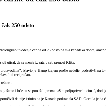
 čak 250 odsto
irao uvođenje carina od 25 posto na sva kanadska dobra, američki 
oji utisak da se menja iz sata u sat, prenosi Kliks.
proizvodima”, izjavio je Tramp krajem prošle nedelje, podsetivši na t
žava biti recipročan.
i uskoro.
 pošteno i loše su se ponašali prema našim poljoprivrednicima”, dodaj
oručivši da nije istinito da je Kanada potkradala SAD. Ocenila je da ć